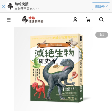
時報悅讀
開啟APP
立刻使用官方APP
0
1
/
1