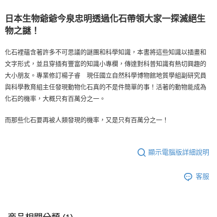
日本生物爺爺今泉忠明透過化石帶領大家一探滅絕生
物之謎！
化石裡蘊含著許多不可思議的謎團和科學知識，本書將這些知識以插畫和
文字形式，並且穿插有豐富的知識小專欄，傳達對科普知識有熱切興趣的
大小朋友。專業修訂楊子睿 現任國立自然科學博物館地質學組副研究員
與科學教育組主任發現動物化石真的不是件簡單的事！活著的動物能成為
化石的機率，大概只有百萬分之一。
而那些化石要再被人類發現的機率，又是只有百萬分之一！
顯示電腦版詳細說明
客服