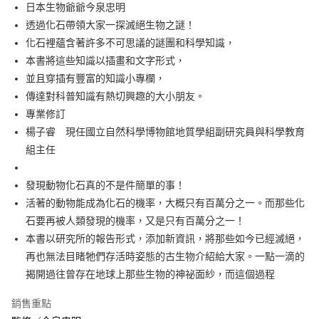
每筆NT$60，滿NT$499(含以上)免運費
日本生物爺爺今泉忠明
透過化石帶領大家一探滅絕生物之謎！
付款後7-11取貨
化石裡蘊含著許多不可思議的謎團和科學知識，
每筆NT$60，滿NT$499(含以上)免運費
本書將這些知識以插畫和文字形式，
宅配
並且穿插有豐富的知識小專欄，
每筆NT$100，滿NT$499(含以上)免運費
傳達對科普知識有熱切興趣的大小朋友。
專業修訂
楊子睿 現任國立自然科學博物館地質學組副研究員與科學教育
組主任
發現動物化石真的不是件簡單的事！
活著的動物能成為化石的機率，大概只有百萬分之一。而那些化
石要再被人類發現的機率，又是只有百萬分之一！
本書以研究所的報告形式，添加新資訊，將那些如今已經滅絕，
再也無法目睹牠們存活時姿態的古生物介紹給大家。一點一滴的
揭開過往曾存在地球上那些生物的神祕面紗，而這個過程
銷售重點