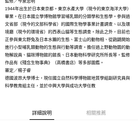
監修／今泉忠明
1944年出生於日本東京都。東京水產大學（現今的東京海洋大學）
畢業。在日本國立學博物館學習哺乳類的分類學和生態學。參與過
文省部（現今的文部科學省）的國際生物學事業計畫調查、以及環
境廳（現今的環境省）的西表山貓等生態調查。除此之外，目前也
正參與東北野兔及日本水獺的生態、富士山的動物相、從鼩鼱開始
進行小型哺乳類動物的生態與行動等調查。擔任過上野動物園的動
物解說員、貓咪博物館的館長、日本動物科學研究所所長等。監修
作品有《殘念生物事典》（高橋書店）等多部圖鑑。
審定／楊子睿
德國波昂大學博士，現任國立自然科學博物館地質學組副研究員與
科學教育組主任，並於中興大學與成功大學任教
詳細說明
相關推薦