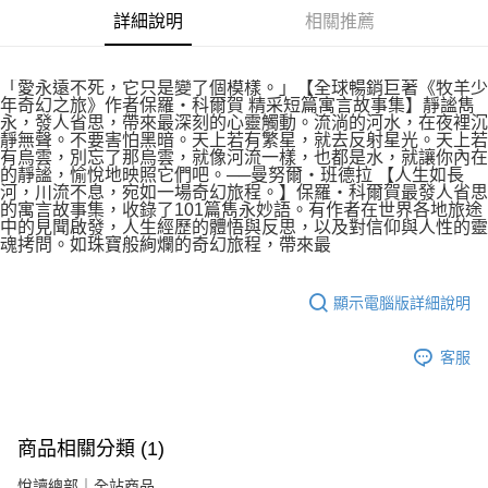
詳細說明
相關推薦
「愛永遠不死，它只是變了個模樣。」【全球暢銷巨著《牧羊少
年奇幻之旅》作者保羅‧科爾賀 精采短篇寓言故事集】靜謐雋
永，發人省思，帶來最深刻的心靈觸動。流淌的河水，在夜裡沉
靜無聲。不要害怕黑暗。天上若有繁星，就去反射星光。天上若
有烏雲，別忘了那烏雲，就像河流一樣，也都是水，就讓你內在
的靜謐，愉悅地映照它們吧。──曼努爾‧班德拉 【人生如長
河，川流不息，宛如一場奇幻旅程。】保羅‧科爾賀最發人省思
的寓言故事集，收錄了101篇雋永妙語。有作者在世界各地旅途
中的見聞啟發，人生經歷的體悟與反思，以及對信仰與人性的靈
魂拷問。如珠寶般絢爛的奇幻旅程，帶來最
顯示電腦版詳細說明
客服
商品相關分類 (1)
悅讀總部｜全站商品