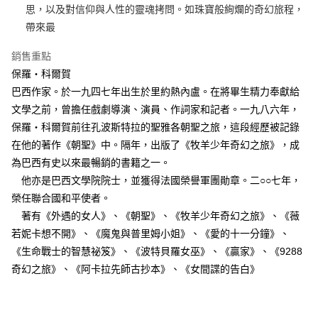
思，以及對信仰與人性的靈魂拷問。如珠寶般絢爛的奇幻旅程，
帶來最
銷售重點
保羅‧科爾賀
巴西作家。於一九四七年出生於里約熱內盧。在將畢生精力奉獻給
文學之前，曾擔任戲劇導演、演員、作詞家和記者。一九八六年，
保羅‧科爾賀前往孔波斯特拉的聖雅各朝聖之旅，這段經歷被記錄
在他的著作《朝聖》中。隔年，出版了《牧羊少年奇幻之旅》，成
為巴西有史以來最暢銷的書籍之一。
他亦是巴西文學院院士，並獲得法國榮譽軍團勛章。二○○七年，
榮任聯合國和平使者。
著有《外遇的女人》、《朝聖》、《牧羊少年奇幻之旅》、《薇
若妮卡想不開》、《魔鬼與普里姆小姐》、《愛的十一分鐘》、
《生命戰士的智慧祕笈》、《波特貝羅女巫》、《贏家》、《9288
奇幻之旅》、《阿卡拉先師古抄本》、《女間諜的告白》