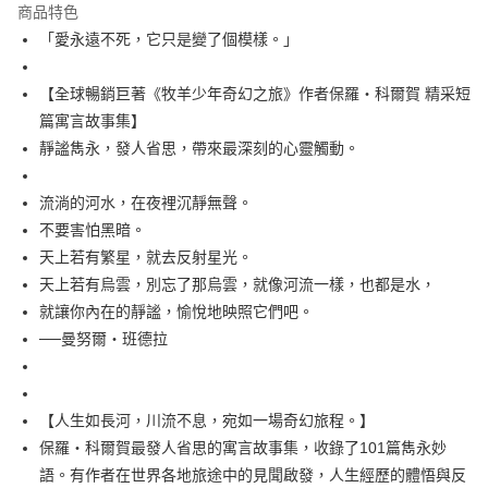
付款後全家取貨
商品特色
每筆NT$60，滿NT$499(含以上)免運費
「愛永遠不死，它只是變了個模樣。」
付款後7-11取貨
【全球暢銷巨著《牧羊少年奇幻之旅》作者保羅‧科爾賀 精采短
每筆NT$60，滿NT$499(含以上)免運費
篇寓言故事集】
宅配
靜謐雋永，發人省思，帶來最深刻的心靈觸動。
每筆NT$100，滿NT$499(含以上)免運費
流淌的河水，在夜裡沉靜無聲。
不要害怕黑暗。
天上若有繁星，就去反射星光。
天上若有烏雲，別忘了那烏雲，就像河流一樣，也都是水，
就讓你內在的靜謐，愉悅地映照它們吧。
──曼努爾‧班德拉
【人生如長河，川流不息，宛如一場奇幻旅程。】
保羅‧科爾賀最發人省思的寓言故事集，收錄了101篇雋永妙
語。有作者在世界各地旅途中的見聞啟發，人生經歷的體悟與反