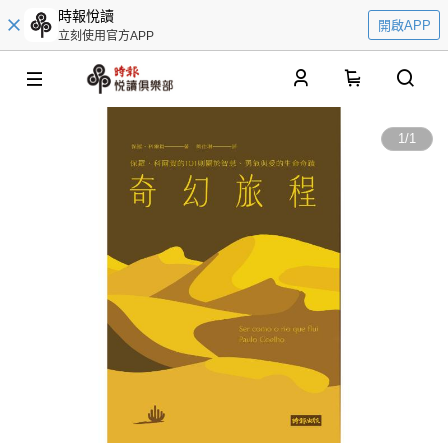
時報悅讀
開啟APP
立刻使用官方APP
0
1
/
1