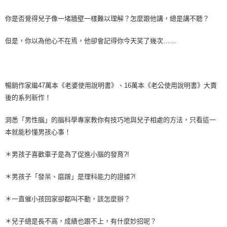
你是否覺得兒子像一堵牆壁一樣難以理解？怎麼跟他講，總是講不聽？
但是，你以為他心不在焉，他卻會記得你今天笑了幾次……
暢銷作家繼47萬本《老婆使用說明書》、16萬本《老公使用說明書》大賣
後的系列新作！
洞悉「男性腦」的腦科學專家教你有技巧地與兒子相處的方法，只看這一
本就能秒懂男孩心事！
＊男孩子喜歡車子是為了促進小腦的發育?!
＊男孩子「發呆、磨蹭」是理科能力的證據?!
＊一直催小孩回家卻都叫不動，該怎麼辦？
＊兒子總是長不高，成績也跟不上，有什麼妙招呢？