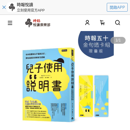
時報悅讀
開啟APP
立刻使用官方APP
0
1
/
1