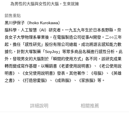
為男性的大腦與女性的大腦，生來就擁
銷售重點
黑川伊保子（Ihoko Kurokawa）
腦科學．人工智慧（AI）研究者。一九五九年生於日本長野縣。奈
良女子大學物理系畢業後，在電腦製造公司從事AI開發。二○○三年
起，擔任「感性研究」股份有限公司總裁，成功將語言感知能力數
據化，針對大塚製藥「SoyJoy」等眾多商品名稱進行感性分析。此
外，發現男女的大腦對於「瞬間的使用方式」各不同，該研究成果
轉而變成寫作基礎，以暢銷書《老婆使用說明書》、《老公使用說
明書》、《女兒使用說明書》發表。其他著作：《母腦》、《英雄
之書》、《打造戀愛腦》、《成熟腦》、《家族腦》等。
詳細說明
相關推薦