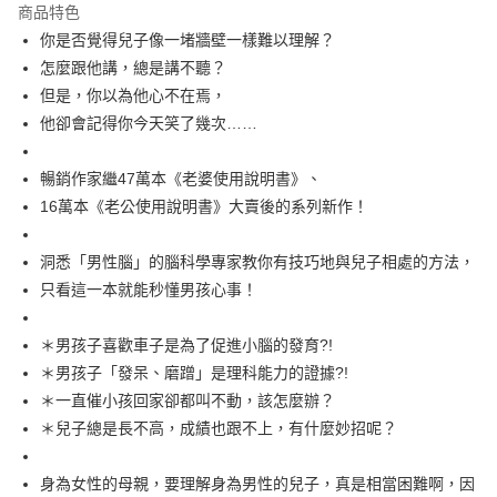
付款後全家取貨
商品特色
每筆NT$60，滿NT$499(含以上)免運費
你是否覺得兒子像一堵牆壁一樣難以理解？
怎麼跟他講，總是講不聽？
付款後7-11取貨
但是，你以為他心不在焉，
每筆NT$60，滿NT$499(含以上)免運費
他卻會記得你今天笑了幾次……
宅配
每筆NT$100，滿NT$499(含以上)免運費
暢銷作家繼47萬本《老婆使用說明書》、
16萬本《老公使用說明書》大賣後的系列新作！
洞悉「男性腦」的腦科學專家教你有技巧地與兒子相處的方法，
只看這一本就能秒懂男孩心事！
＊男孩子喜歡車子是為了促進小腦的發育?!
＊男孩子「發呆、磨蹭」是理科能力的證據?!
＊一直催小孩回家卻都叫不動，該怎麼辦？
＊兒子總是長不高，成績也跟不上，有什麼妙招呢？
身為女性的母親，要理解身為男性的兒子，真是相當困難啊，因