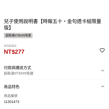
兒子使用說明書【時報五十‧金句透卡組限量
版】
超取滿NT$499免運
NT$350
NT$277
付款與運送方式
超取滿NT$499免運
付款方式
商品特色
信用卡一次付款
商品編號
運送方式
11201473