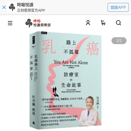
時報悅讀
開啟APP
立刻使用官方APP
0
1
/
1