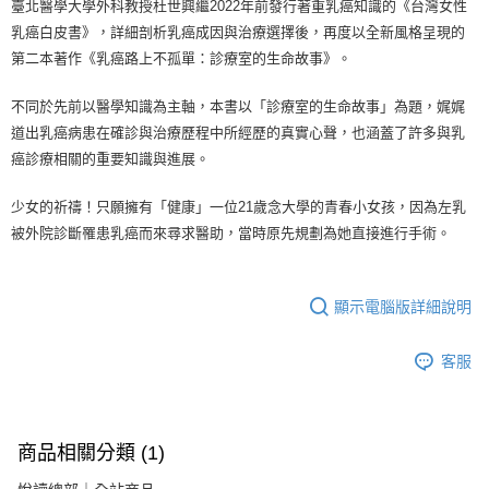
臺北醫學大學外科教授杜世興繼2022年前發行著重乳癌知識的《台灣女性
乳癌白皮書》，詳細剖析乳癌成因與治療選擇後，再度以全新風格呈現的
第二本著作《乳癌路上不孤單：診療室的生命故事》。
不同於先前以醫學知識為主軸，本書以「診療室的生命故事」為題，娓娓
道出乳癌病患在確診與治療歷程中所經歷的真實心聲，也涵蓋了許多與乳
癌診療相關的重要知識與進展。
少女的祈禱！只願擁有「健康」一位21歲念大學的青春小女孩，因為左乳
被外院診斷罹患乳癌而來尋求醫助，當時原先規劃為她直接進行手術。
顯示電腦版詳細說明
客服
商品相關分類 (1)