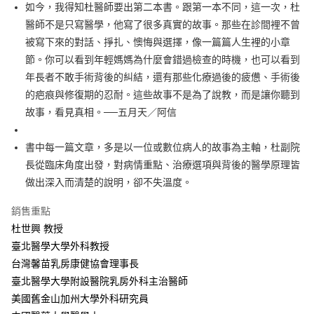
每筆NT$60，滿NT$499(含以上)免運費
如今，我得知杜醫師要出第二本書。跟第一本不同，這一次，杜
醫師不是只寫醫學，他寫了很多真實的故事。那些在診間裡不曾
付款後7-11取貨
被寫下來的對話、掙扎、懊悔與選擇，像一篇篇人生裡的小章
每筆NT$60，滿NT$499(含以上)免運費
節。你可以看到年輕媽媽為什麼會錯過檢查的時機，也可以看到
宅配
年長者不敢手術背後的糾結，還有那些化療過後的疲憊、手術後
每筆NT$100，滿NT$499(含以上)免運費
的疤痕與修復期的忍耐。這些故事不是為了說教，而是讓你聽到
故事，看見真相。──五月天／阿信
書中每一篇文章，多是以一位或數位病人的故事為主軸，杜副院
長從臨床角度出發，對病情重點、治療選項與背後的醫學原理皆
做出深入而清楚的說明，卻不失溫度。
銷售重點
杜世興 教授
臺北醫學大學外科教授
台灣馨苗乳房康健協會理事長
臺北醫學大學附設醫院乳房外科主治醫師
美國舊金山加州大學外科研究員