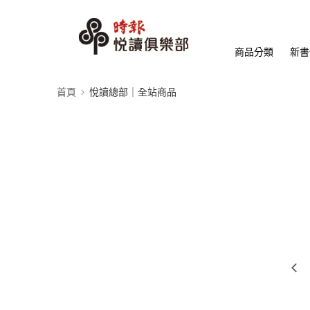
商品分類
新書
首頁
悅讀總部｜全站商品