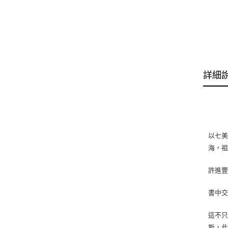
詳細
以七
海，
許進
書中
這不
斯，