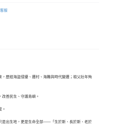
｜全站商品
客服
來，歷經海盜侵擾、遷村、海難與時代變遷；祖父壯年殉
，改善民生、守護島嶼。
度。
只是出生地，更是生命全部——「生於斯、長於斯、老於