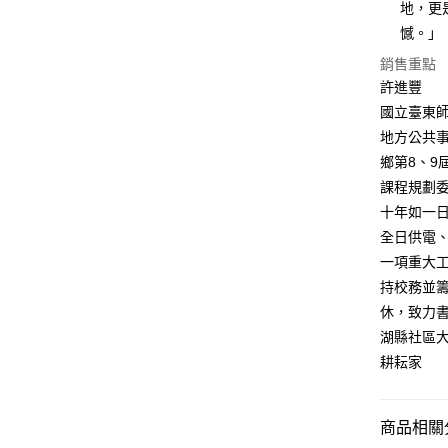
地，更
憾。」
銷售重點
許進豐
國立臺東
地方公共
鄉第8、
課程規劃
十年如一
全日供電
一項重大
持校務並
休，致力
湖縣社區
耕耘家
商品相關分