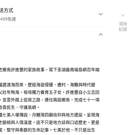
送方式
499免運
清除
紀錄
次付款
老鄉長許進豐的家族故事，寫下澎湖最南端島嶼百年縮
家取貨
0，滿NT$499(含以上)免運費
福建渡海而來，歷經海盜侵擾、遷村、海難與時代變
父壯年殉海，祖母獨力養育五子女。許進豐自小立志回
1取貨
，並意外踏上從政之路，連任兩屆鄉長，完成七十一項
0，滿NT$499(含以上)免運費
改善民生、守護島嶼。
織七美人塚傳說、月鯉灣四廟信仰與地方建設，呈現海
史脈絡與人情溫度。這不只是地方誌與口述歷史，更是
00，滿NT$499(含以上)免運費
諾、堅守與奉獻的生命記事。七美於他，不只是出生