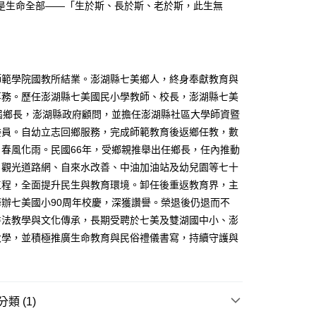
是生命全部——「生於斯、長於斯、老於斯，此生無
師範學院國教所結業。澎湖縣七美鄉人，終身奉獻教育與
事務。歷任澎湖縣七美國民小學教師、校長，澎湖縣七美
9屆鄉長，澎湖縣政府顧問，並擔任澎湖縣社區大學師資暨
委員。自幼立志回鄉服務，完成師範教育後返鄉任教，數
日春風化雨。民國66年，受鄉親推舉出任鄉長，任內推動
、觀光道路網、自來水改善、中油加油站及幼兒園等七十
工程，全面提升民生與教育環境。卸任後重返教育界，主
籌辦七美國小90周年校慶，深獲讚譽。榮退後仍退而不
書法教學與文化傳承，長期受聘於七美及雙湖國中小、澎
大學，並積極推廣生命教育與民俗禮儀書寫，持續守護與
類 (1)