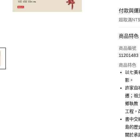
付款與運
超取滿NT$
付款方式
商品特色
信用卡一
商品編號
11201483
商品特色
運送方式
以七美
付款後全
影。
每筆NT$6
許家自
遷；祖
付款後7-1
鄉執教
每筆NT$6
工程，
宅配
書中交
島的歷
每筆NT$1
關於承