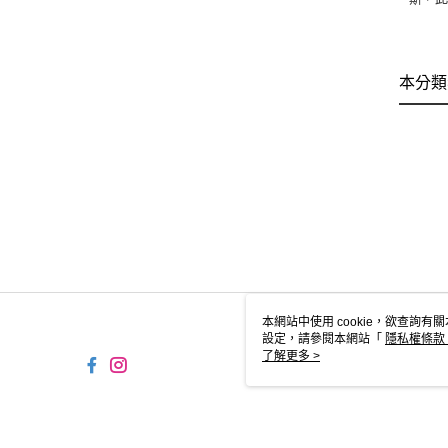
本分類
本網站中使用 cookie，欲查詢有關
設定，請參閱本網站「
隱私權條款
使用 cookie。
了解更多 >