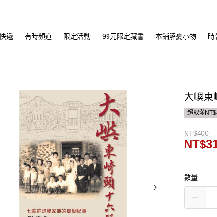
快遞
有時頻道
限定活動
99元限定藏書
本鋪解憂小物
時
大嶼東
超取滿NT$
NT$400
NT$3
數量