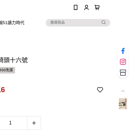
0
報51讀力時代
崎頭十六號
499免運
16