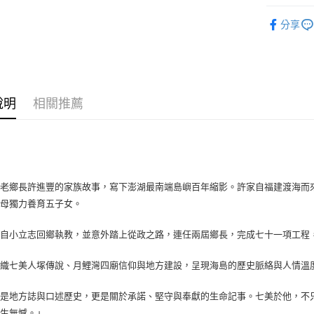
悅讀總部
分享
說明
相關推薦
美老鄉長許進豐的家族故事，寫下澎湖最南端島嶼百年縮影。許家自福建渡海而
祖母獨力養育五子女。
豐自小立志回鄉執教，並意外踏上從政之路，連任兩屆鄉長，完成七十一項工程
交織七美人塚傳說、月鯉灣四廟信仰與地方建設，呈現海島的歷史脈絡與人情溫
只是地方誌與口述歷史，更是關於承諾、堅守與奉獻的生命記事。七美於他，不
此生無憾。」