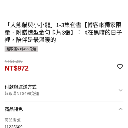
「大熊貓與小小龍」1-3集套書【博客來獨家限
量．附贈造型金句卡片3張】：《在黑暗的日子
裡，陪伴是最溫暖的
超取滿NT$499免運
NT$1,230
NT$972
付款與運送方式
超取滿NT$499免運
付款方式
商品特色
信用卡一次付款
商品編號
運送方式
11225609