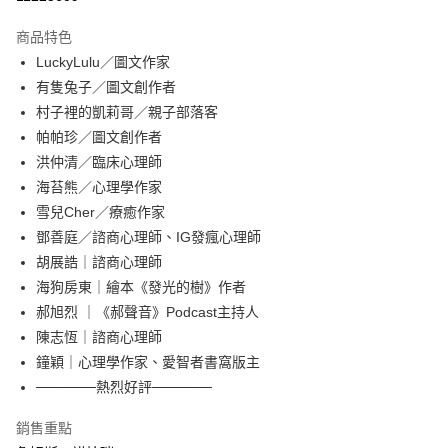
付款後全家取貨
商品特色
每筆NT$60，滿NT$499(含以上)免運費
LuckyLulu／圖文作家
有隻兔子／圖文創作者
付款後7-11取貨
村子裡的凱莉哥／親子部落客
每筆NT$60，滿NT$499(含以上)免運費
帕帕珍／圖文創作者
宅配
洪仲清／臨床心理師
每筆NT$100，滿NT$499(含以上)免運費
海苔熊／心理學作家
雪兒Cher／療癒作家
鄧善庭／諮商心理師、IG發瘋心理師
胡展誥｜諮商心理師
海狗房東｜繪本《發光的樹》作者
郝旭烈 ｜《郝聲音》Podcast主持人
陳志恆｜諮商心理師
鐘穎｜心理學作家、愛智者書窩版主
──────熱烈好評──────
銷售重點