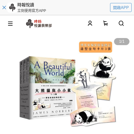
時報悅讀
開啟APP
立刻使用官方APP
0
1
/
1