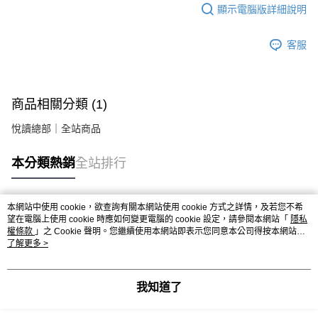
顯示電腦版詳細說明
客服
商品相關分類 (1)
悅讀總部｜全站商品
本分類熱銷
全站排行
本網站中使用 cookie，欲查詢有關本網站使用 cookie 方式之詳情，及若您不希
熱門標籤
望在電腦上使用 cookie 時應如何變更電腦的 cookie 設定，請參閱本網站「
隱私
權條款
」之 Cookie 聲明。您繼續使用本網站即表示您同意本公司得按本網站使
用條款之 Cookie 聲明使用 cookie。
了解更多 >
我知道了