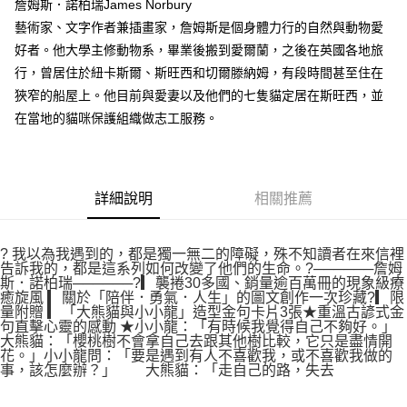
詹姆斯．諾柏瑞James Norbury
藝術家、文字作者兼插畫家，詹姆斯是個身體力行的自然與動物愛
好者。他大學主修動物系，畢業後搬到愛爾蘭，之後在英國各地旅
行，曾居住於紐卡斯爾、斯旺西和切爾滕納姆，有段時間甚至住在
狹窄的船屋上。他目前與愛妻以及他們的七隻貓定居在斯旺西，並
在當地的貓咪保護組織做志工服務。
詳細說明
相關推薦
? 我以為我遇到的，都是獨一無二的障礙，殊不知讀者在來信裡
告訴我的，都是這系列如何改變了他們的生命。?──────詹姆
斯．諾柏瑞──────?▎襲捲30多國、銷量逾百萬冊的現象級療
癒旋風 ▎關於「陪伴．勇氣．人生」的圖文創作一次珍藏?▎限
量附贈 ▎「大熊貓與小小龍」造型金句卡片3張★重溫古諺式金
句直擊心靈的感動 ★小小龍：「有時候我覺得自己不夠好。」
大熊貓：「櫻桃樹不會拿自己去跟其他樹比較，它只是盡情開
花。」小小龍問：「要是遇到有人不喜歡我，或不喜歡我做的
事，該怎麼辦？」 大熊貓：「走自己的路，失去