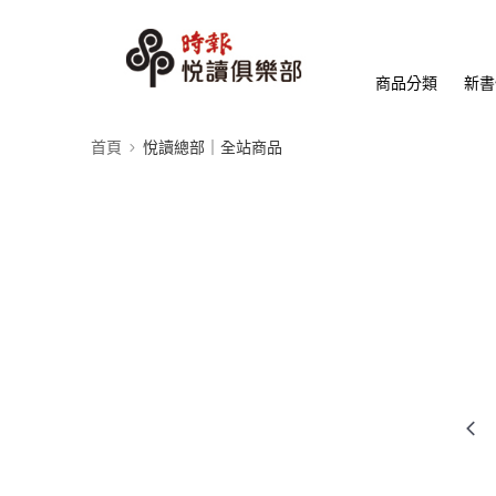
商品分類
新書
首頁
悅讀總部｜全站商品