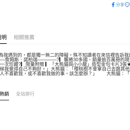
分享
說明
相關推薦
以為我遇到的，都是獨一無二的障礙，殊不知讀者在來信裡告訴我
───詹姆斯．諾柏瑞──────?▎襲捲30多國、銷量逾百萬冊
一次珍藏?▎限量附贈 ▎「大熊貓與小小龍」造型金句卡片3張
候我覺得自己不夠好。」大熊貓：「櫻桃樹不會拿自己去跟其他
有人不喜歡我，或不喜歡我做的事，該怎麼辦？」 大熊貓：「
熱銷
全站排行