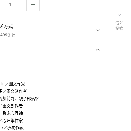
清除
送方式
紀錄
499免運
次付款
yLulu／圖文作家
家取貨
子／圖文創作者
0，滿NT$499(含以上)免運費
的凱莉哥／親子部落客
／圖文創作者
1取貨
／臨床心理師
0，滿NT$499(含以上)免運費
／心理學作家
er／療癒作家