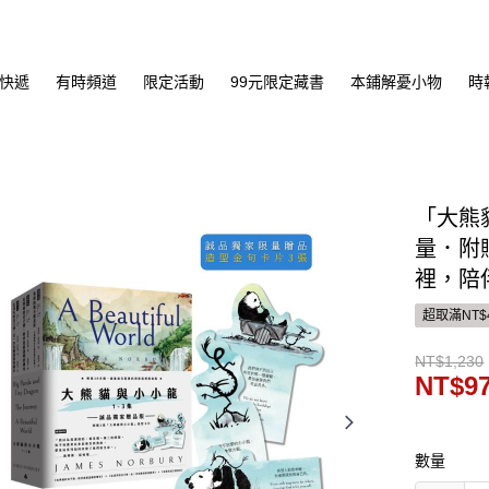
快遞
有時頻道
限定活動
99元限定藏書
本鋪解憂小物
時
「大熊
量．附
裡，陪
超取滿NT$
NT$1,230
NT$9
數量