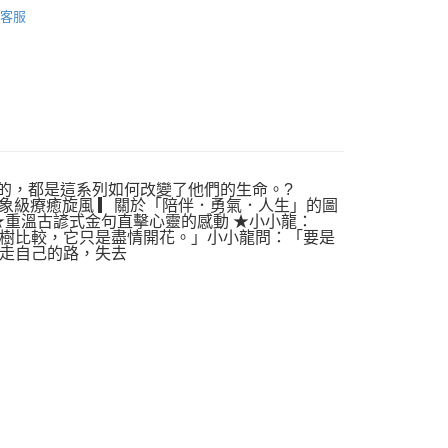
客服
的，都是這系列如何改變了他們的生命。?
的現象級療癒旋風 ▎關於「陪伴．勇氣．人生」的圖
★重溫古諺式金句直擊心靈的感動 ★小小龍：
樹比較，它只是盡情開花。」小小龍問：「要是
走自己的路，失去