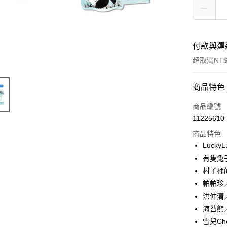
付款與運
超取滿NT$
付款方式
商品特色
信用卡一
商品編號
11225610
商品特色
運送方式
Luck
付款後全
有隻兔
每筆NT$6
村子裡
帕帕珍
付款後7-1
洪仲清
每筆NT$6
海苔熊
宅配
雪兒Ch