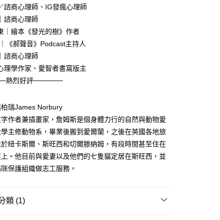
／諮商心理師、IG發瘋心理師
00，滿NT$499(含以上)免運費
｜諮商心理師
東｜繪本《發光的樹》作者
｜《郝聲音》Podcast主持人
｜諮商心理師
心理學作家、愛智者書窩版主
──熱烈好評──────
瑞James Norbury
文字作者兼插畫家，詹姆斯是個身體力行的自然與動物愛
大學主修動物系，畢業後搬到愛爾蘭，之後在英國各地旅
住於紐卡斯爾、斯旺西和切爾滕納姆，有段時間甚至住在
屋上。他目前與愛妻以及他們的七隻貓定居在斯旺西，並
貓咪保護組織做志工服務。
類 (1)
｜全站商品