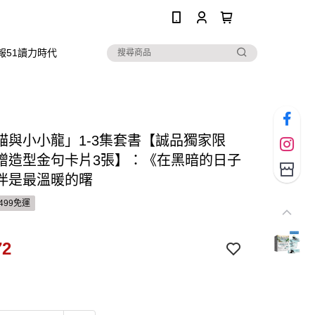
0
報51讀力時代
貓與小小龍」1-3集套書【誠品獨家限
贈造型金句卡片3張】：《在黑暗的日子
伴是最溫暖的曙
499免運
72