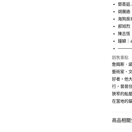
鄧善庭
每筆NT$1
胡展誥
海狗房
郝旭烈 
陳志恆
鐘穎｜
────
銷售重點
詹姆斯．諾柏
藝術家、
好者。他
行，曾居
狹窄的船
在當地的
商品相關分
悅讀總部