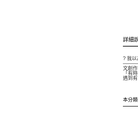
詳細
? 我
───
文創作
「有時
遇到
本分類