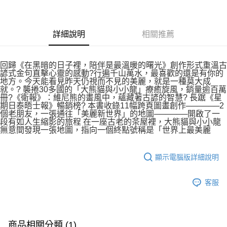
詳細說明
相關推薦
回歸《在黑暗的日子裡，陪伴是最溫暖的曙光》創作形式重溫古
諺式金句直擊心靈的感動?行遍千山萬水，最喜歡的還是有你的
地方。今天能看見昨天仍視而不見的美麗，就是一種莫大成
就。? 襲捲30多國的「大熊貓與小小龍」療癒旋風，銷量逾百萬
冊?《衛報》：維尼熊的畫風中，蘊藏著古諺的智慧? 長踞《星
期日泰晤士報》暢銷榜? 本書收錄11幅跨頁圖畫創作──────2
個老朋友，一張通往「美麗新世界」的地圖──────開啟了一
段有如人生縮影的旅程 在一座古老的茶屋裡，大熊貓與小小龍
無意間發現一張地圖，指向一個終點號稱是「世界上最美麗
顯示電腦版詳細說明
客服
商品相關分類 (1)