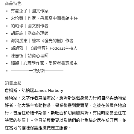
付款後全家取貨
商品特色
每筆NT$60，滿NT$499(含以上)免運費
有隻兔子｜圖文作家
宋怡慧｜作家、丹鳳高中圖書館主任
付款後7-11取貨
帕帕珍｜圖文創作者
每筆NT$60，滿NT$499(含以上)免運費
胡展誥｜諮商心理師
宅配
海狗房東｜繪本《發光的樹》作者
每筆NT$100，滿NT$499(含以上)免運費
郝旭烈 ｜《郝聲音》Podcast主持人
陳志恆｜諮商心理師
鐘穎｜心理學作家、愛智者書窩版主
──────一致好評──────
銷售重點
詹姆斯．諾柏瑞James Norbury
藝術家、文字作者兼插畫家，詹姆斯是個身體力行的自然與動物愛
好者。他大學主修動物系，畢業後搬到愛爾蘭，之後在英國各地旅
行，曾居住於紐卡斯爾、斯旺西和切爾滕納姆，有段時間甚至住在
狹窄的船屋上。他目前與愛妻以及他們的七隻貓定居在斯旺西，並
在當地的貓咪保護組織做志工服務。