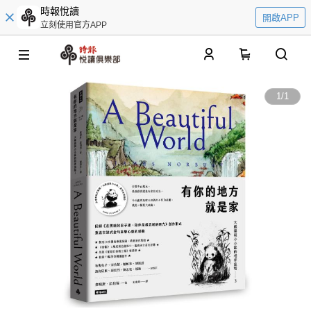
時報悅讀
開啟APP
立刻使用官方APP
0
1
/
1