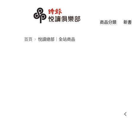
商品分類
新書
首頁
悅讀總部｜全站商品