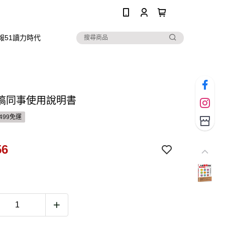
0
報51讀力時代
搞同事使用說明書
499免運
56