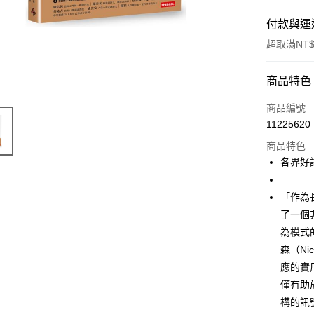
付款與運
超取滿NT$
付款方式
商品特色
信用卡一
商品編號
11225620
商品特色
運送方式
各界好
付款後全
每筆NT$6
「作為
了一個
付款後7-1
為模式
每筆NT$6
森（Ni
宅配
應的實
僅有助
每筆NT$1
構的訊