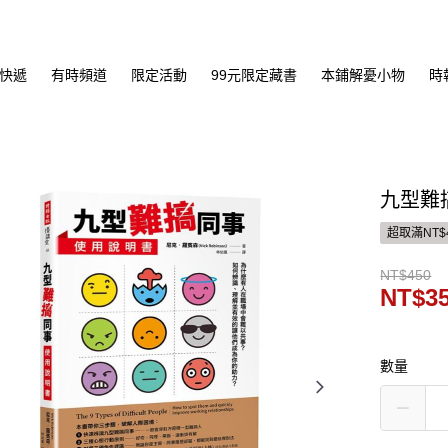
快遞
有時頻道
限定活動
99元限定藏書
本鋪解憂小物
時
九型難
超取滿NT$
NT$450
NT$3
數量