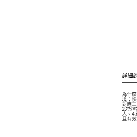
詳細
為什麼
境：快
對應三
2.操
人。4
且有效