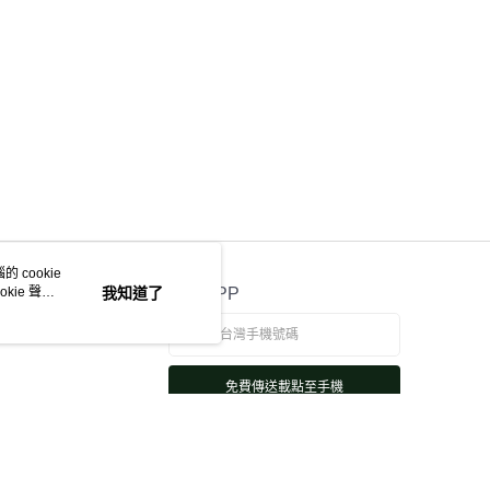
 cookie
kie 聲明
我知道了
官方APP
免費傳送載點至手機
若接到可疑電話，請洽詢165反詐騙專線