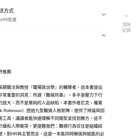
送方式
499免運
清除
紀錄
次付款
評推薦
家取貨
0，滿NT$499(含以上)免運費
長期關注與教授『職場政治學』的輔導者，這本書提出
非常重要的洞見：所謂『難搞同事』，多半是壓力下行
1取貨
的放大，而不是單純的人品缺陷。本書作者尼克‧羅賓
0，滿NT$499(含以上)免運費
ck Robinson）透過九型難搞人格矩陣，提供了辨識與因
用工具，讓讀者能快速理解不同類型並找到解方。這不
於緩和人際衝突，更提醒我們：難搞行為往往是組織結
00，滿NT$499(含以上)免運費
號。對HR與主管而言，這是一本能同時解困與賦能的必