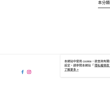
本分類
本網站中使用 cookie，欲查詢有關
設定，請參閱本網站「
隱私權條款
使用 cookie。
了解更多 >