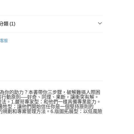
類 (1)
｜全站商品
客服
為你的助力？本書帶你三步驟，破解難搞人際困
態行動原則──好奇、同理、果斷，讓衝突有解。
法。1.嚴苛專家型：和他們一樣具備專業能力。
想犧牲型：讓他們開始信任你是一個堅持原則的
的規劃和專案管理方法。6.版圖拓展型：以低風險