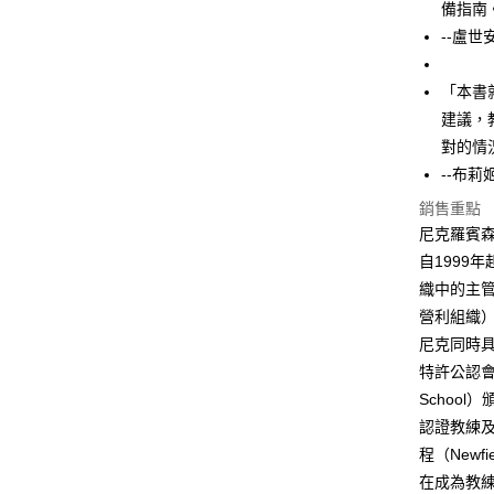
備指南
--盧
「本書
建議，
對的情
--布莉
銷售重點
尼克羅賓森（N
自1999
織中的主
營利組織
尼克同時
特許公認會
Schoo
認證教練及
程（Newfie
在成為教