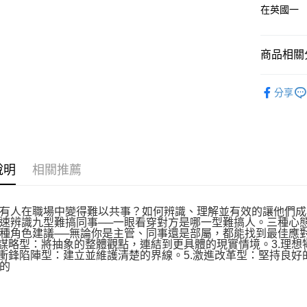
在英國一
商品相關分
悅讀總部
分享
說明
相關推薦
有人在職場中變得難以共事？如何辨識、理解並有效的讓他們成
速辨識九型難搞同事──一眼看穿對方是哪一型難搞人。三種心
種角色建議──無論你是主管、同事還是部屬，都能找到最佳應對
控謀略型：將抽象的整體觀點，連結到更具體的現實情境。3.理
.衝鋒陷陣型：建立並維護清楚的界線。5.激進改革型：堅持良好
的