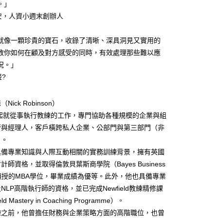
。」
世安，人資小週末創辦人
就像一顆珍貴的寶石，收錄了清晰、深具洞見又實用的
教你如何在顧及對方感受的同時，有效處理那些難以應
況。」
姬?
ick Robinson）
年起就從事執行教練的工作，專門協助各種規模的企業與組
管與經理人，客戶橫跨私人企業、公部門與第三部門（非
）。
具備專業知識與人際互動相關的實務訓練背景，擁有英國
計師資格，並取得倫敦貝葉斯商學院（Bayes Business
l）頒授的MBA學位，畢業成績為優等。此外，他也具備專業
NLP高階執行師的資格，並已完成Newfield教練精修課
ld Mastery in Coaching Programme）。
練之前，他曾擔任財務與企業策略方面的高階職位，也曾