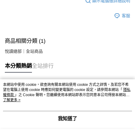
顯示電腦版詳細說明
客服
商品相關分類 (1)
悅讀總部｜全站商品
本分類熱銷
全站排行
本網站中使用 cookie，欲查詢有關本網站使用 cookie 方式之詳情，及若您不希
熱門標籤
望在電腦上使用 cookie 時應如何變更電腦的 cookie 設定，請參閱本網站「
隱私
權條款
」之 Cookie 聲明。您繼續使用本網站即表示您同意本公司得按本網站使
用條款之 Cookie 聲明使用 cookie。
了解更多 >
我知道了