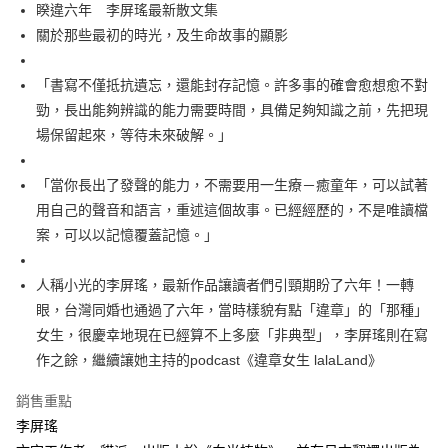
每筆NT$60，滿NT$499(含以上)免運費
睽違六年 李屏瑤最新散文集
關於那些最初的時光，及生命故事的顯影
付款後7-11取貨
每筆NT$60，滿NT$499(含以上)免運費
「書寫不僅抵抗遺忘，還能封存記憶。許多事的確會愈想愈不對
宅配
勁，長出能夠辨識的能力需要時間，具備足夠知識之前，先把現
每筆NT$100，滿NT$499(含以上)免運費
場保留起來，等待未來破解。」
「當你長出了發聲的能力，不需要用一生療－癒童年，可以試著
用自己的聲音和語言，重述這個故事。已經經歷的，不是唯讀檔
案，可以以記憶覆蓋記憶。」
人稱小光的李屏瑤，最新作品讓讀者們引頸期盼了六年！一轉
眼，台灣同婚也通過了六年，當時樣貌有點「違章」的「那種」
女生，很慶幸地現在已經算不上多麼「非典型」，李屏瑤則在寫
作之餘，繼續讓她主持的podcast《違章女生 lalaLand》
銷售重點
李屏瑤