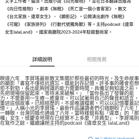
文字工作者，貓派。出版小說《向光植物》，並在日本翻譯出版為
《向日性植物》。劇本《無眠》《死亡是一個小會客室》，散文
《台北家族，違章女生》、《顯影記》。公開演出劇作《無眠》
《可寵》《家族排列》《行動代號獨角獸》等。主持podcast《違章
女生lalaLand》。國家兩廳院2023-2024年駐館藝術家。
詳細說明
相關推薦
睽違六年 李屏瑤最新散文集關於那些最初的時光，及生命故事
的顯影「書寫不僅抵抗遺忘，還能封存記憶。許多事的確會愈想
愈不對勁，長出能夠辨識的能力需要時間，具備足夠知識之前，
先把現場保留起來，等待未來破解。」「當你長出了發聲的能
力，不需要用一生療－癒童年，可以試著用自己的聲音和語言，
重述這個故事。已經經歷的，不是唯讀檔案，可以以記憶覆蓋記
憶。」人稱小光的李屏瑤，最新作品讓讀者們引頸期盼了六年！
一轉眼，台灣同婚也通過了六年，當時樣貌有點「違章」的「那
種」女生，很慶幸地現在已經算不上多麼「非典型」，李屏瑤則
在寫作之餘，繼續讓她主持的podcast《違章女生 lalaLand》