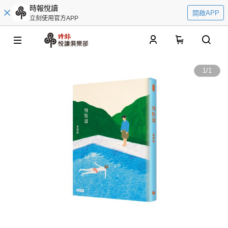
時報悅讀
開啟APP
立刻使用官方APP
0
1
/
1