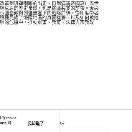
改革到班禪喇嘛的出走，再到滿清帝國衰亡與世
與草原的歷史長歌，也是邊疆裂變的前夜。★邊
帝國衰微與列強競逐下的戰略前線。從印度學者
種種見證了邊陲地區的真實樣貌，以及如何被捲
解的危機中，推動軍事、教育、法律與宗教改
 cookie
kie 聲明
我知道了
官方APP