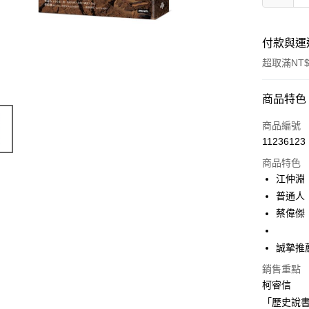
付款與運
超取滿NT$
付款方式
商品特色
信用卡一
商品編號
11236123
商品特色
運送方式
江仲淵 
付款後全
普通人
每筆NT$6
蔡偉傑
付款後7-1
誠摯推
每筆NT$6
銷售重點
宅配
柯睿信
每筆NT$1
「歷史說書人H