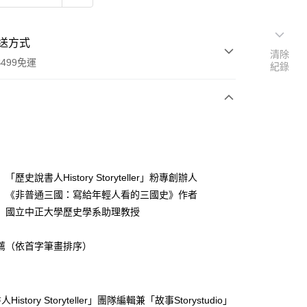
送方式
清除
499免運
紀錄
次付款
「歷史說書人History Storyteller」粉專創辦人
家取貨
 《非普通三國：寫給年輕人看的三國史》作者
0，滿NT$499(含以上)免運費
 國立中正大學歷史學系助理教授
1取貨
薦（依首字筆畫排序）
0，滿NT$499(含以上)免運費
00，滿NT$499(含以上)免運費
istory Storyteller」團隊編輯兼「故事Storystudio」