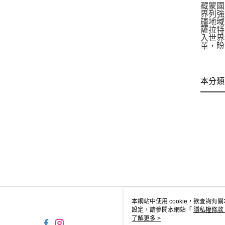
藏蒙國
界列強
疆地域
薩拉特
入世界
革，盼
本分類
本網站中使用 cookie，欲查詢有關
設定，請參閱本網站「
隱私權條款
使用 cookie。
了解更多 >