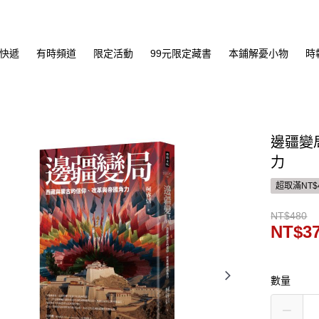
快遞
有時頻道
限定活動
99元限定藏書
本鋪解憂小物
時
邊疆變
力
超取滿NT$
NT$480
NT$3
數量