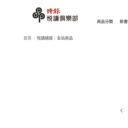
商品分類
新書
首頁
悅讀總部｜全站商品