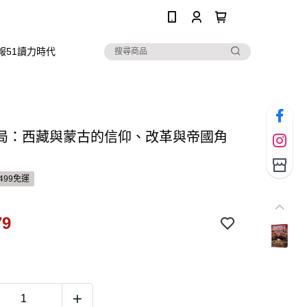
0
報51讀力時代
局：西藏與蒙古的信仰、改革與帝國角
499免運
79