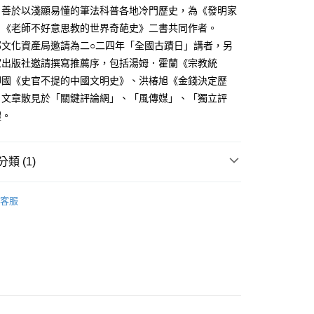
，善於以淺顯易懂的筆法科普各地冷門歷史，為《發明家
、《老師不好意思教的世界奇葩史》二書共同作者。
部文化資產局邀請為二○二四年「全國古蹟日」講者，另
家出版社邀請撰寫推薦序，包括湯姆．霍蘭《宗教統
印國《史官不提的中國文明史》、洪椿旭《金錢決定歷
。文章散見於「關鍵評論網」、「風傳媒」、「獨立評
體。
類 (1)
｜全站商品
客服