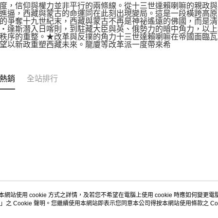
度，信仰與權力並非平行的兩條線。從十三世達賴喇嘛的親政與
進逼，西藏與蒙古的命運同在此刻出現變局。這是一段橫跨高原
的爭奪十九世紀末，西藏與蒙古不再是神祕遙遠的佛國，而是清
‧達斯潛入日喀則，到駐藏大臣與英、俄勢力的暗中角力，以上
秩序的重整。★改革與反撲的角力十三世達賴喇嘛在帝國面臨瓦
望以新政重塑西藏未來。龍廈等改革派一度帶來希
熱銷
全站排行
本網站使用 cookie 方式之詳情，及若您不希望在電腦上使用 cookie 時應如何變更電腦的
」之 Cookie 聲明。您繼續使用本網站即表示您同意本公司得按本網站使用條款之 Coo
關於我們
客服資訊