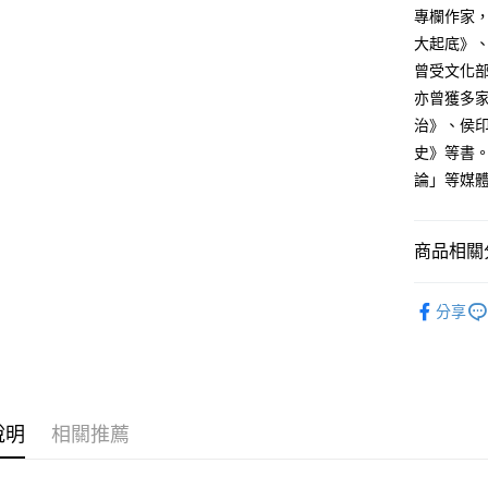
專欄作家
大起底》
曾受文化
亦曾獲多
治》、侯
史》等書
論」等媒
商品相關分
悅讀總部
分享
說明
相關推薦