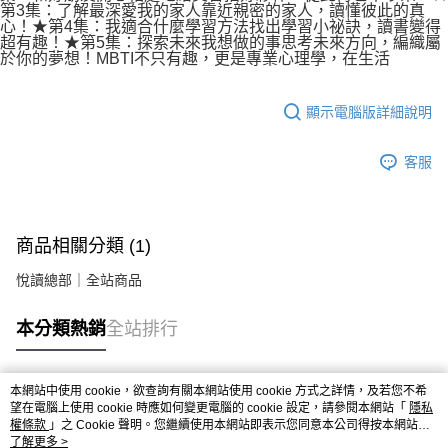
第3集：了解最深愛我的家人靠近親密的家人，讀懂彼此的真
心！★第4集：我適合什麼學習方法找出學習小祕訣，讀書變得
超有趣！★第5集：探索未來我想做的事思考未來方向，編織屬
於你的夢想！MBTI不只有趣，更是專業心理學，在生活
顯示電腦版詳細說明
客服
商品相關分類 (1)
悅讀總部｜全站商品
本分類熱銷
全站排行
本網站中使用 cookie，欲查詢有關本網站使用 cookie 方式之詳情，及若您不希
熱門標籤
望在電腦上使用 cookie 時應如何變更電腦的 cookie 設定，請參閱本網站「
隱私
權條款
」之 Cookie 聲明。您繼續使用本網站即表示您同意本公司得按本網站使
用條款之 Cookie 聲明使用 cookie。
了解更多 >