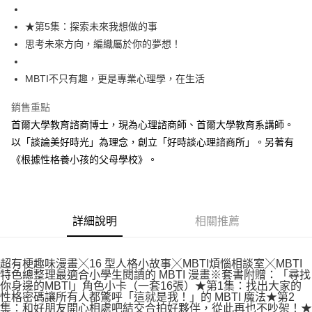
★第5集：探索未來我想做的事
思考未來方向，編織屬於你的夢想！
MBTI不只有趣，更是專業心理學，在生活
銷售重點
首爾大學教育諮商博士，現為心理諮商師、首爾大學教育系講師。
以「談論美好時光」為理念，創立「好時談心理諮商所」。另著有
《根據性格養小孩的父母學校》。
詳細說明
相關推薦
超有梗趣味漫畫╳16 型人格小故事╳MBTI煩惱相談室╳MBTI
特色總整理最適合小學生閱讀的 MBTI 漫畫※套書附贈：「尋找
你身邊的MBTI」角色小卡（一套16張）★第1集：找出大家的
性格密碼讓所有人都驚呼「這就是我！」的 MBTI 魔法★第2
集：和好朋友開心相處吧結交合拍好夥伴，從此再也不吵架！★