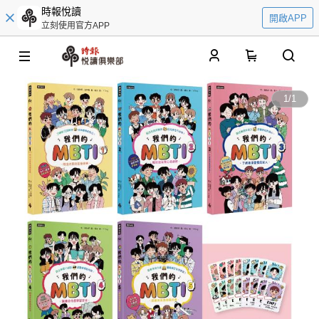
時報悅讀
開啟APP
立刻使用官方APP
0
1
/
1