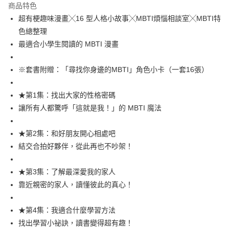
付款後全家取貨
商品特色
每筆NT$60，滿NT$499(含以上)免運費
超有梗趣味漫畫╳16 型人格小故事╳MBTI煩惱相談室╳MBTI特
色總整理
付款後7-11取貨
最適合小學生閱讀的 MBTI 漫畫
每筆NT$60，滿NT$499(含以上)免運費
宅配
※套書附贈：「尋找你身邊的MBTI」角色小卡（一套16張）
每筆NT$100，滿NT$499(含以上)免運費
★第1集：找出大家的性格密碼
讓所有人都驚呼「這就是我！」的 MBTI 魔法
★第2集：和好朋友開心相處吧
結交合拍好夥伴，從此再也不吵架！
★第3集：了解最深愛我的家人
靠近親密的家人，讀懂彼此的真心！
★第4集：我適合什麼學習方法
找出學習小祕訣，讀書變得超有趣！