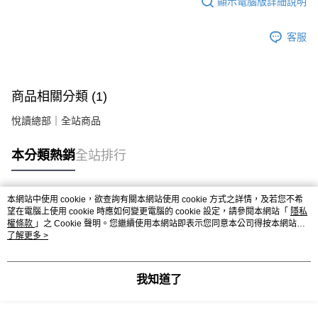
顯示電腦版詳細說明
客服
商品相關分類 (1)
悅讀總部｜全站商品
本分類熱銷
全站排行
本網站中使用 cookie，欲查詢有關本網站使用 cookie 方式之詳情，及若您不希
熱門標籤
望在電腦上使用 cookie 時應如何變更電腦的 cookie 設定，請參閱本網站「
隱私
權條款
」之 Cookie 聲明。您繼續使用本網站即表示您同意本公司得按本網站使
用條款之 Cookie 聲明使用 cookie。
了解更多 >
我知道了