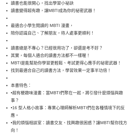
每筆NT$60，滿NT$499(含以上)免運費
讀書也能很開心，找出學習小祕訣
讀書變得超有趣，讓MBTI成為你的祕密武器！
付款後7-11取貨
每筆NT$60，滿NT$499(含以上)免運費
最適合小學生閱讀的 MBTI 漫畫，
宅配
陪你認識自己、了解朋友，待人處事更順利！
每筆NT$100，滿NT$499(含以上)免運費
讀書總是不專心？已經很用功了，卻還是考不好？
其實，每個人適合的讀書方法都不一樣喔！
MBTI是能幫助你學習更輕鬆、考試更得心應手的祕密武器！
找到最適合自己的讀書方法，學習效果一定事半功倍！
本書特色：
•超有梗趣味漫畫：當MBTI們聚在一起，將引發什麼煩惱與趣
事？
•16 型人格小故事：專業心理師解析MBTI們在各種情境下的反
應。
•我的煩惱相談室：讀書交友、找興趣很困惑？讓MBTI幫你找方
向！