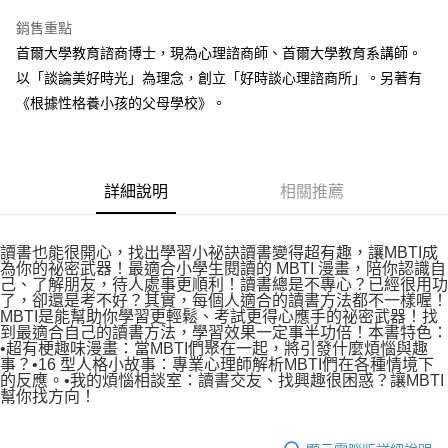
銷售重點
首爾大學教育諮商博士，現為心理諮商師、首爾大學教育系講師。
以「談論美好時光」為理念，創立「好時談心理諮商所」。另著有
《根據性格養小孩的父母學校》。
詳細說明
相關推薦
讀書也能很開心，找出學習小祕訣讀書變得超有趣，讓MBTI成
為你的祕密武器！最適合小學生閱讀的 MBTI 漫畫，陪你認識自
己、了解朋友，待人處事更順利！讀書總是不專心？已經很用功
了，卻還是考不好？其實，每個人適合的讀書方法都不一樣喔！
MBTI是能幫助你學習更輕鬆、考試更得心應手的祕密武器！找
到最適合自己的讀書方法，學習效果一定事半功倍！本書特色：
•超有梗趣味漫畫：當MBTI們聚在一起，將引發什麼煩惱與趣
事？•16 型人格小故事：專業心理師解析MBTI們在各種情境下
的反應。•我的煩惱相談室：讀書交友、找興趣很困惑？讓MBTI
幫你找方向！