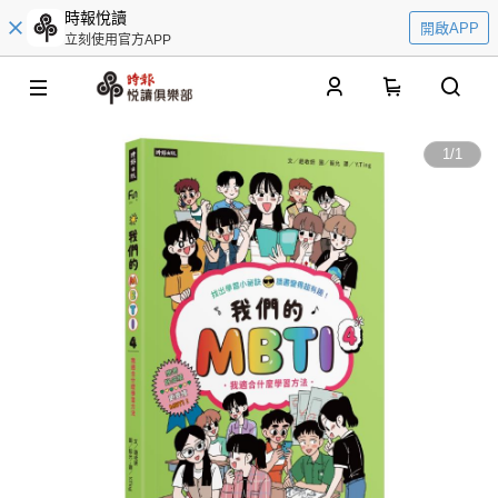
時報悅讀
開啟APP
立刻使用官方APP
0
1
/
1