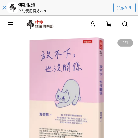
時報悅讀
開啟APP
立刻使用官方APP
0
1
/
1