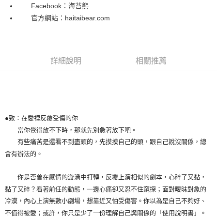
Facebook：海苔熊
官方網站：haitaibear.com
詳細說明
相關推薦
●致：在愛裡反覆受傷的你
當你覺得放不下時，那就先別急著放下吧。
有些痛苦是還看不到盡頭的，先摸摸自己的頭，跟自己說沒關係，總
會有辦法的。
你是否曾在感情的漩渦中打轉，反覆上演相似的劇本，心碎了又黏，
黏了又碎？看著前任的動態，一邊心痛卻又忍不住窺探；面對曖昧對象的
冷漠，內心上演無數小劇場，想靠近又怕受傷害。你以為是自己不夠好、
不值得被愛；或許，你只是少了一份理解自己與關係的「使用說明書」。