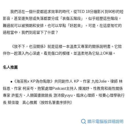
我們活在一個什麼都追求效率的時代，從TED 18分鐘影片到90秒的短
影音，甚至連失戀或失落都要分成「哀傷五階段」，似乎經歷這些階段，
難過就可以被預期和安排，也可以早點「好起來」。可是，在這麼匆忙的
過程當中，我們到底留下了什麼？
《放不下，也沒關係》就是這樣一本溫柔又專業的關係說明書。它陪
伴你一起潛入內心深處，看見傷口的模樣，並溫柔地為它貼上OK繃。
名人推薦
●《海苔熊x KP為你點歌》共同創作人 KP、作家 九粒Jolie、律師 林
鈺恩、作家 柯采岑、抱緊處理Podcast主持人 陳湘妤、性教育和兩性關係
專家 許藍方、人類圖畫館館長 游沛宸yuyu、臨床心理師‧哇賽心理學執行
長 蔡佳璇 真心推薦（按姓名筆畫序排列）
顯示電腦版詳細說明