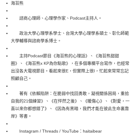
每筆NT$60，滿NT$499(含以上)免運費
海苔熊
付款後7-11取貨
諮商心理師、心理學作家、Podcast主持人。
每筆NT$60，滿NT$499(含以上)免運費
宅配
政治大學心理學系學士、台灣大學心理學系碩士、彰化師範
每筆NT$100，滿NT$499(含以上)免運費
大學輔導與諮商學系博士。
主持Podcast節目《海苔熊的心理話》、《海苔熊甜甜
圈》、《海苔熊x KP為你點歌》，在多個專欄平台寫作，也經常
出沒各大電視節目。看起來很E，但實際上很I，忙起來常常忘記
照顧自己。
著有《依賴陷阱：在脆弱中找回勇敢，凝視關係困局，重拾
自我的21個練習》、《在怦然之後》、《暖傷心》、《對愛，一
直以來你都想錯了》、《因為有黑暗，我們才能在彼此生命裏靠
岸》等書。
Instagram / Threads / YouTube：haitaibear