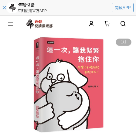
時報悅讀
開啟APP
立刻使用官方APP
0
1
/
1