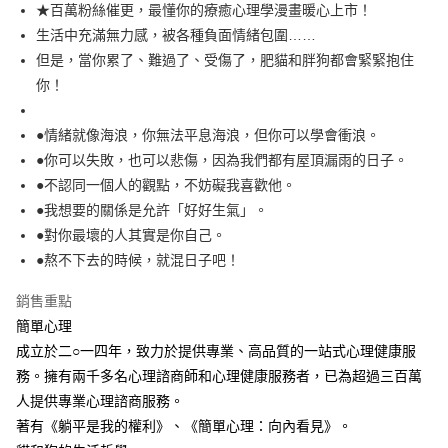
每筆NT$60，滿NT$499(含以上)免運費
★百萬粉絲催更，最懂你的療癒心理學漫畫暖心上市！
生活中充滿無力感，被各種負面情緒包圍……
付款後7-11取貨
但是，當你累了、難過了、受傷了，肥貓和胖狗都會緊緊抱住
每筆NT$60，滿NT$499(含以上)免運費
你！
宅配
每筆NT$100，滿NT$499(含以上)免運費
●情緒就像海浪，你無法平息海浪，但你可以學會衝浪。
●你可以失敗，也可以悲傷，因為我們都有屋頂漏雨的日子。
●不認同一個人的觀點，不妨礙我喜歡他。
●我想要的關係是允許「好好生氣」。
●對你最壞的人其實是你自己。
●熬不下去的時候，就混日子吧！
銷售重點
簡單心理
成立於二○一四年，致力於提供專業、高品質的一站式心理健康服
務。擁有兩千多名心理諮商師和心理健康服務者，已為超過三百萬
人提供專業心理諮商服務。
著有《躺平是我的權利》、《簡單心理：向內看見》。