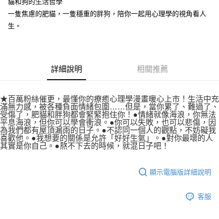
貓和狗的生活哲學
一隻焦慮的肥貓，一隻穩重的胖狗，陪你一起用心理學的視角看人
生。
詳細說明
相關推薦
★百萬粉絲催更，最懂你的療癒心理學漫畫暖心上市！生活中充
滿無力感，被各種負面情緒包圍……但是，當你累了、難過了、
受傷了，肥貓和胖狗都會緊緊抱住你！●情緒就像海浪，你無法
平息海浪，但你可以學會衝浪。●你可以失敗，也可以悲傷，因
為我們都有屋頂漏雨的日子。●不認同一個人的觀點，不妨礙我
喜歡他。●我想要的關係是允許「好好生氣」。●對你最壞的人
其實是你自己。●熬不下去的時候，就混日子吧！
顯示電腦版詳細說明
客服