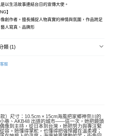
也是以生活故事連結台日的宣傳大使。
ANG】
影像創作者。擅長捕捉人物真實的神情與氛圍，作品跨足
、藝人寫真、品牌形
類 (1)
｜全站商品
客服
寸：10.5cm × 15cm海風把家鄉神奈川的
巷、AKB48 出道的城市——這一次，她把鏡頭
偶像到主持，從日本到台灣，她把努力與專注緊
從容。她懂得掌舵，也懂得把強悍藏在溫柔裡；
落在她肩上的溫度、海邊被風拂動的笑、街角回