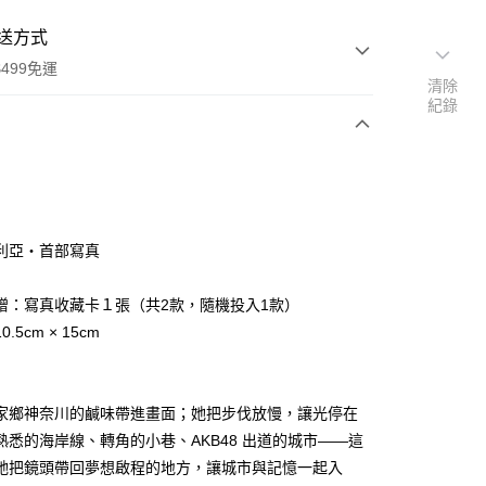
送方式
499免運
清除
紀錄
次付款
利亞‧首部寫真
家取貨
0，滿NT$499(含以上)免運費
贈：寫真收藏卡１張（共2款，隨機投入1款）
.5cm × 15cm
1取貨
0，滿NT$499(含以上)免運費
家鄉神奈川的鹹味帶進畫面；她把步伐放慢，讓光停在
熟悉的海岸線、轉角的小巷、AKB48 出道的城市——這
00，滿NT$499(含以上)免運費
她把鏡頭帶回夢想啟程的地方，讓城市與記憶一起入