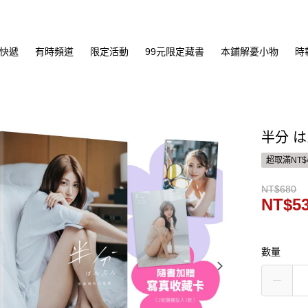
快遞
有時頻道
限定活動
99元限定藏書
本鋪解憂小物
時
半分 
超取滿NT$
NT$680
NT$5
數量