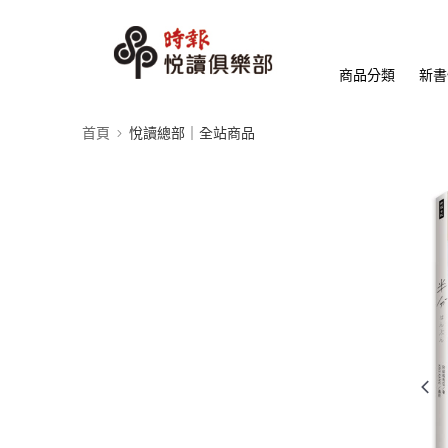
商品分類
新書
首頁
悅讀總部｜全站商品