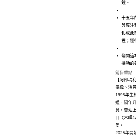
鏡。
十五年
與專注
化成此
裡；懂
翻開這
拂動的
銷售重點
【阿部瑪利亞 
偶像、演員
1995年
道，隔年升
員。曾站上
目《木曜
愛。
2025年