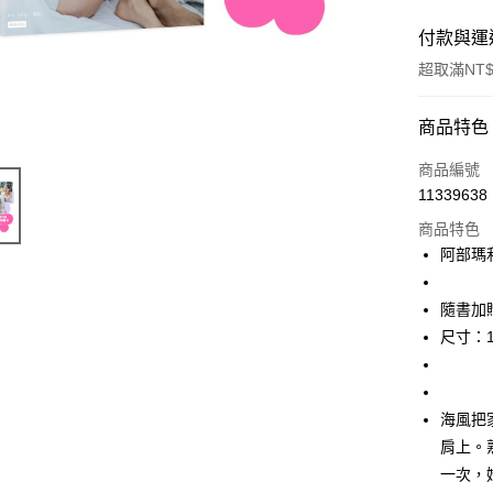
付款與運
超取滿NT$
付款方式
商品特色
信用卡一
商品編號
11339638
商品特色
運送方式
阿部瑪
付款後全
每筆NT$6
隨書加
尺寸：10
付款後7-1
每筆NT$6
宅配
海風把
肩上。
每筆NT$1
一次，