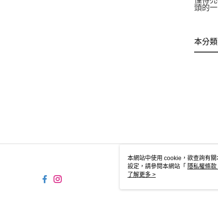
頭的一
本分類
本網站中使用 cookie，欲查詢有關
設定，請參閱本網站「
隱私權條款
使用 cookie。
了解更多 >