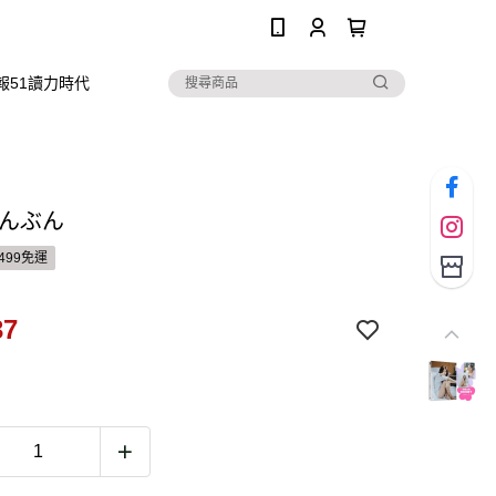
0
報51讀力時代
はんぶん
499免運
37