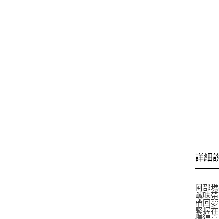
詳細
阿部瑪
鹹味帶
帶回夢
緊握在
懂得亮