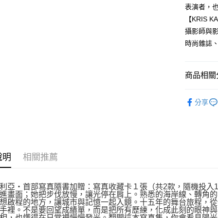
表演者，
【KRIS K
攝影師與
時尚雜誌
商品相關分
悅讀總部
分享
說明
相關推薦
利亞‧首部寫真隨書加贈：寫真收藏卡１張（共2款，隨機投入1款）尺
進畫面；她把步伐放慢，讓光停在肩上。熟悉的海岸線、轉角的小
想啟程的地方，讓城市與記憶一起入鏡。十五年的舞台旅程，從
手裡。不是要回望成績單，而是把所有歷練，化成此刻的眼神與
相，也懂得在日常裡慢慢發光。翻開這本寫真集，你會看見陽光