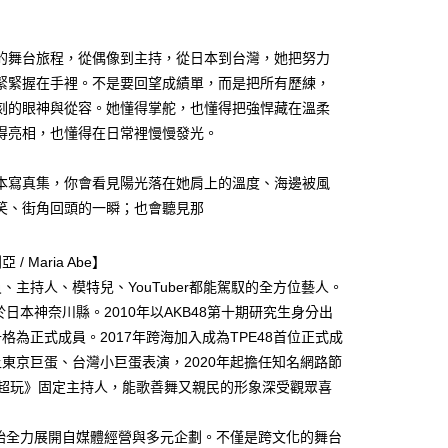
的舞台旅程，從偶像到主持，從日本到台灣，她把努力
緊緊握在手裡。不是要回望成績單，而是把所有歷練，
刻的眼神與從容。她懂得掌舵，也懂得把強悍藏在溫柔
得亮相，也懂得在日常裡慢慢發光。
本寫真集，你會看見陽光落在她肩上的溫度、海邊被風
笑、街角回頭的一瞬；也會聽見那
/ Maria Abe】
、主持人、模特兒、YouTuber都能駕馭的全方位藝人。
生於日本神奈川縣。2010年以AKB48第十期研究生身分出
格為正式成員。2017年跨海加入成為TPE48首位正式成
東京巨蛋、台灣小巨蛋表演，2020年起擔任知名網路節
4超玩》固定主持人，能歌善舞又親民的形象深受觀眾喜
開始全力展開自媒體經營與多元企劃。不僅是跨文化的舞台