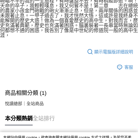
崎嶇不平的我的一生旅程，有時盤旋不去，有時稍縱即逝。啊！
天命的卒子，我輕輕嘆息，我又何嘗不是！第二章 志在總統
的農家小孩金門砲戰的砲火漸漸止息，但是，兩岸關係的困惑並
未跟著止息。一甲子過去了，我才恍然大悟，這或許是我終身不
能解開的歷史大惑！做為一個喜愛歷史的高中生，對我而言，歷
史充滿著典範，歷史也充滿著困惑。腦裏裝著一長串當時無論如
何都想不通的困惑，我告別了像是中世紀的修道院一般的高中生
涯，
顯示電腦版詳細說明
客服
商品相關分類 (1)
悅讀總部｜全站商品
本分類熱銷
全站排行
本網站中使用 cookie，欲查詢有關本網站使用 cookie 方式之詳情，及若您不希