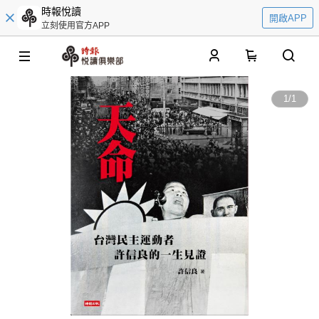
時報悅讀
開啟APP
立刻使用官方APP
0
1
/
1