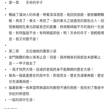
每筆NT$60，滿NT$499(含以上)免運費
第一章 天命的卒子
付款後7-11取貨
暢論了滿洲人的命運，帶著深深酒意，我回到旅館，徹夜輾轉難
每筆NT$60，滿NT$499(含以上)免運費
眠。再見了，東北。再見了，我的東北之旅遇見的那些古人。回
宅配
憶像翱翔在東北蔚藍長空的蒼鷹，俯視著崎嶇不平的我的一生旅
每筆NT$100，滿NT$499(含以上)免運費
程，有時盤旋不去，有時稍縱即逝。啊！天命的卒子，我輕輕嘆
息，我又何嘗不是！
第二章 志在總統的農家小孩
金門砲戰的砲火漸漸止息，但是，兩岸關係的困惑並未跟著止
息。一甲子過去了
，我才恍然大悟，這或許是我終身不能解開的歷史大惑！
做為一個喜愛歷史的高中生，對我而言，歷史充滿著典範，歷史
也充滿著困惑。
腦裏裝著一長串當時無論如何都想不通的困惑，我告別了像是中
世紀的修道院
一般的高中生涯，