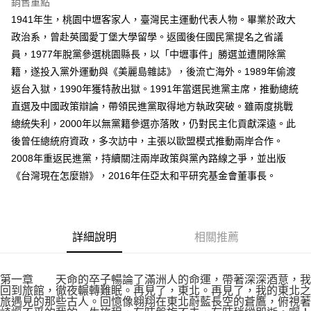
銷售重點
1941年生，桃園中壢客家人，臺灣民主運動代表人物。畢業於政大
政治系，曾赴英國愛丁堡大學留學。返國後任國民黨提名之省議
員，1977年脫黨參選桃園縣長，以「中壢事件」勝選並遭開除黨
籍，遂投入黨外運動與《美麗島雜誌》，後流亡海外。1989年偷渡
返台入獄，1990年獲特赦出獄。1991年當選民進黨主席，推動總統
直選及中國政策辯論，帶領民進黨取得地方執政突破。雖兩度挑戰
總統失利，2000年以無黨籍參選亦落敗，仍對民主化貢獻深遠。此
後曾任總統府資政，多次訪中，主張以歐盟模式推動兩岸合作。
2008年重返民進黨，持續關注兩岸政策與黨內路線之爭，並出版
《台灣現在怎麼辦》，2016年任亞太和平研究基金會董事長。
詳細說明
相關推薦
第一章 天命的卒子暢論了滿洲人的命運，帶著深深酒意，我
回到旅館，徹夜輾轉難眠。再見了，東北。再見了，我的東北之
旅遇見的那些古人。回憶像翱翔在東北蔚藍長空的蒼鷹，俯視著