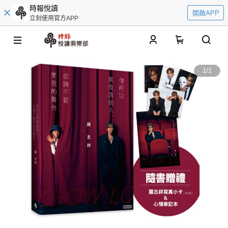
時報悅讀
開啟APP
立刻使用官方APP
0
1
/
1