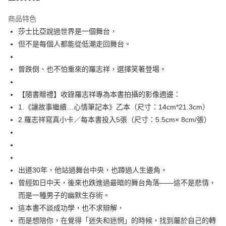
付款後全家取貨
商品特色
每筆NT$60，滿NT$499(含以上)免運費
莎士比亞說過世界是一個舞台，
但不是每個人都能從低潮走回舞台。
付款後7-11取貨
每筆NT$60，滿NT$499(含以上)免運費
曾跌倒、也不怕重來的羅志祥，選擇笑著登場。
宅配
每筆NT$100，滿NT$499(含以上)免運費
【隨書贈禮】收錄羅志祥專為本書拍攝的影像週邊：
1.《讓故事繼續…心情筆記本》乙本（尺寸：14cm*21.3cm）
2.羅志祥寫真小卡／每本書投入5張（尺寸：5.5cm× 8cm/張）
出道30年，他站過舞台中央，也蹲過人生邊角。
曾經如日中天，後來也跌進過最暗的舞台角落——這不是悲情，
而是一種男子的幽默生存術。
這本書不談成功學，也不求辯解，
而是想陪你，在覺得「迷失和迷惘」的時候，找到屬於自己的轉