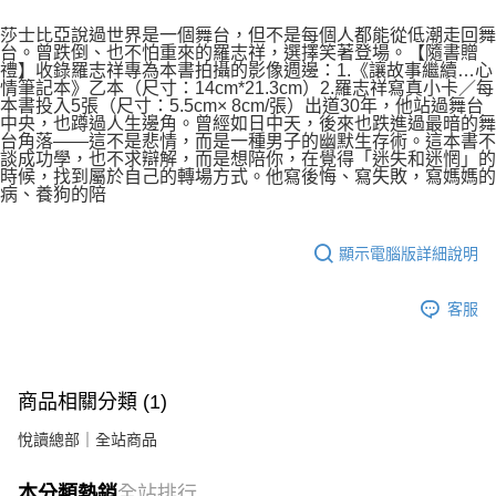
莎士比亞說過世界是一個舞台，但不是每個人都能從低潮走回舞
台。曾跌倒、也不怕重來的羅志祥，選擇笑著登場。【隨書贈
禮】收錄羅志祥專為本書拍攝的影像週邊：1.《讓故事繼續…心
情筆記本》乙本（尺寸：14cm*21.3cm）2.羅志祥寫真小卡／每
本書投入5張（尺寸：5.5cm× 8cm/張）出道30年，他站過舞台
中央，也蹲過人生邊角。曾經如日中天，後來也跌進過最暗的舞
台角落——這不是悲情，而是一種男子的幽默生存術。這本書不
談成功學，也不求辯解，而是想陪你，在覺得「迷失和迷惘」的
時候，找到屬於自己的轉場方式。他寫後悔、寫失敗，寫媽媽的
病、養狗的陪
顯示電腦版詳細說明
客服
商品相關分類 (1)
悅讀總部｜全站商品
本分類熱銷
全站排行