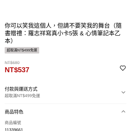
你可以笑我這個人，但請不要笑我的舞台（隨
書贈禮：羅志祥寫真小卡5張 & 心情筆記本乙
本）
超取滿NT$499免運
NT$680
NT$537
付款與運送方式
超取滿NT$499免運
付款方式
商品特色
信用卡一次付款
商品編號
運送方式
11339661