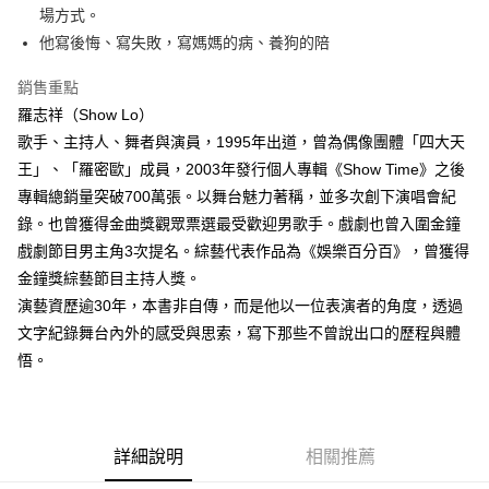
場方式。
他寫後悔、寫失敗，寫媽媽的病、養狗的陪
銷售重點
羅志祥（Show Lo）
歌手、主持人、舞者與演員，1995年出道，曾為偶像團體「四大天
王」、「羅密歐」成員，2003年發行個人專輯《Show Time》之後
專輯總銷量突破700萬張。以舞台魅力著稱，並多次創下演唱會紀
錄。也曾獲得金曲獎觀眾票選最受歡迎男歌手。戲劇也曾入圍金鐘
戲劇節目男主角3次提名。綜藝代表作品為《娛樂百分百》，曾獲得
金鐘獎綜藝節目主持人獎。
演藝資歷逾30年，本書非自傳，而是他以一位表演者的角度，透過
文字紀錄舞台內外的感受與思索，寫下那些不曾說出口的歷程與體
悟。
詳細說明
相關推薦