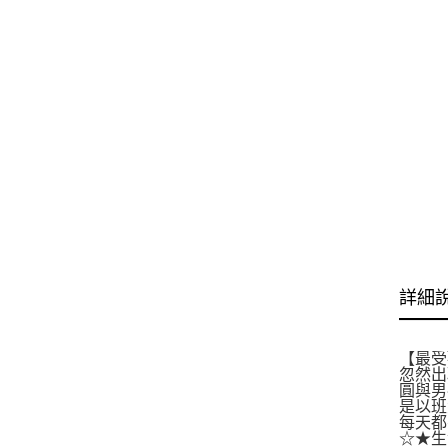
詳細
【最受
忽然出
圓與男
是以班
每天都
☆★生