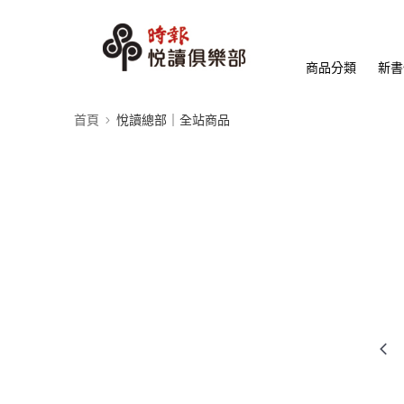
商品分類
新書
首頁
悅讀總部｜全站商品