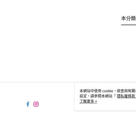
本分類
本網站中使用 cookie，欲查詢有關
設定，請參閱本網站「
隱私權條款
使用 cookie。
了解更多 >