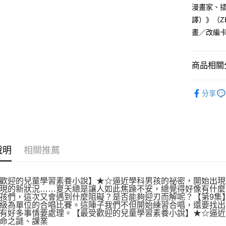
漫畫家、
譯）》（Z
畫／改編
商品相關分
悅讀總部
分享
說明
相關推薦
歡迎的兒童學習素養小說】★☆逼近學科男孩的祕密，開始出現
現的新狀況……夏天總是讓人如此焦躁不安，總覺得好像有什麼
孩們，這次又會遇到什麼阻礙？是否能夠迎刃而解呢？【第9集
級為單位的合唱比賽。這陣子我們不但開始練習合唱，還要找出
有好多事情要處理。【最受歡迎的兒童學習素養小說】★☆逼近
命之謎、課業