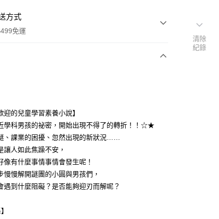
送方式
499免運
清除
紀錄
次付款
歡迎的兒童學習素養小說】
家取貨
近學科男孩的祕密，開始出現不得了的轉折！！☆★
0，滿NT$499(含以上)免運費
謎、課業的困擾、忽然出現的新狀況……
是讓人如此焦躁不安，
1取貨
好像有什麼事情事情會發生呢！
0，滿NT$499(含以上)免運費
步慢慢解開謎團的小圓與男孩們，
會遇到什麼阻礙？是否能夠迎刃而解呢？
00，滿NT$499(含以上)免運費
集】