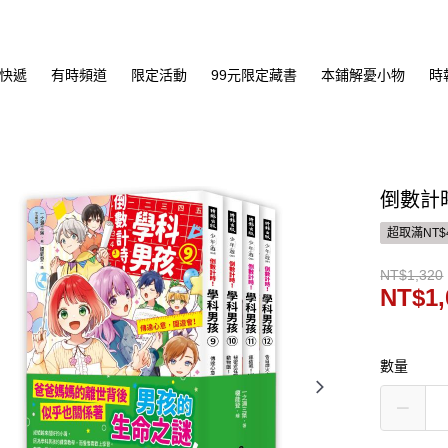
快遞
有時頻道
限定活動
99元限定藏書
本鋪解憂小物
時
倒數計
超取滿NT$
NT$1,320
NT$1,
數量