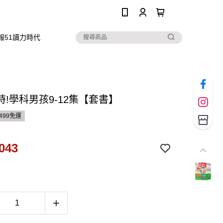
0
報51讀力時代
時!學科男孩9-12集【套書】
499免運
043