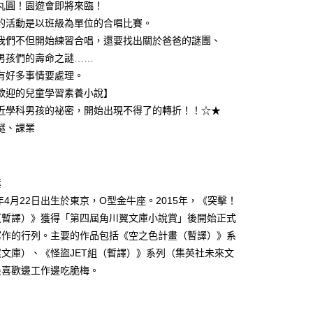
丸圓！園遊會即將來臨！
的活動是以班級為單位的合唱比賽。
我們不但開始練習合唱，還要找出關於爸爸的謎團、
男孩們的壽命之謎……
有好多事情要處理。
歡迎的兒童學習素養小說】
近學科男孩的祕密，開始出現不得了的轉折！！☆★
謎、課業
葉
9年4月22日出生於東京，O型金牛座。2015年，《突擊！
（暫譯）》獲得「第四屆角川翼文庫小說賞」後開始正式
寫作的行列。主要的作品包括《空之色計畫（暫譯）》系
文庫）、《怪盜JET組（暫譯）》系列（集英社未來文
最喜歡邊工作邊吃脆梅。