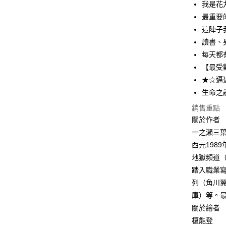
我是花
最重要
這陣子
讀書、
每天都
【最受
★☆逼
生命之
銷售重點
關於作者
一之瀨三
西元198
地獄頻道
踏入職業
列（角川翼
庫）等。
關於繪者
榎能登