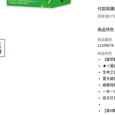
付款與運
超取滿NT$
付款方式
商品特色
信用卡一
商品編號
11339678
商品特色
運送方式
【最受
付款後全
★☆逼
每筆NT$6
生命之
夏天總
付款後7-1
總覺得
每筆NT$6
一步一
宅配
這次又
每筆NT$1
【第9