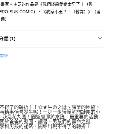
插畫家。主要的作品是《我們談戀愛還太早了！（暫
ERO-SUN COMIC）、《我家小玉？！（暫譯）》（漫
卡通）
類 (1)
｜全站商品
客服
不得了的轉折！！☆★生命之謎、課業的困擾、
事情事情會發生呢！一步一步慢慢解開謎團的小
】我是花丸圓！園遊會即將來臨！最重要的活動
關於爸爸的謎團、讀書、男孩們的壽命之謎……
學科男孩的祕密，開始出現不得了的轉折！！