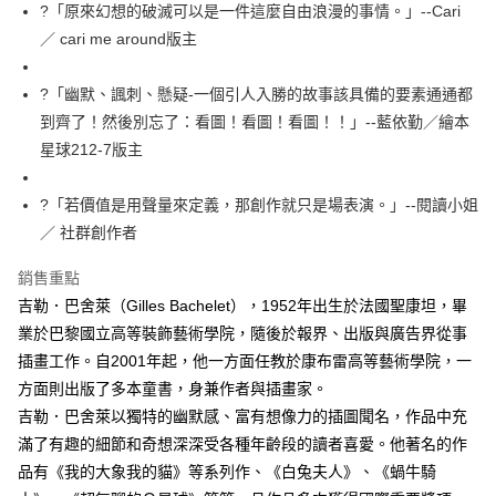
每筆NT$100，滿NT$499(含以上)免運費
?「原來幻想的破滅可以是一件這麼自由浪漫的事情。」--Cari
／ cari me around版主
?「幽默、諷刺、懸疑-一個引人入勝的故事該具備的要素通通都
到齊了！然後別忘了：看圖！看圖！看圖！！」--藍依勤／繪本
星球212-7版主
?「若價值是用聲量來定義，那創作就只是場表演。」--閱讀小姐
／ 社群創作者
銷售重點
吉勒．巴舍萊（Gilles Bachelet），1952年出生於法國聖康坦，畢
業於巴黎國立高等裝飾藝術學院，隨後於報界、出版與廣告界從事
插畫工作。自2001年起，他一方面任教於康布雷高等藝術學院，一
方面則出版了多本童書，身兼作者與插畫家。
吉勒．巴舍萊以獨特的幽默感、富有想像力的插圖聞名，作品中充
滿了有趣的細節和奇想深深受各種年齡段的讀者喜愛。他著名的作
品有《我的大象我的貓》等系列作、《白兔夫人》、《蝸牛騎