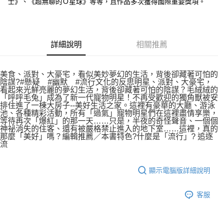
士》、《超無聊的Ｏ星球》等等，且作品多次獲得國際重要獎項。
詳細說明
相關推薦
美食、派對、大豪宅，看似美妙夢幻的生活，背後卻藏著可怕的
陰謀?#懸疑 #幽默 #流行文化的反思明星、派對、大豪宅，
看起來光鮮亮麗的夢幻生活，背後卻藏著可怕的陰謀？毛絨絨的
「呼呼毛兔」成為了新一代寵物明星！不再受歡迎的獨角獸被安
排住進了一棟大房子--美好生活之家。這裡有豪華的大廳、游泳
池、各種精彩活動，所有「過氣」寵物明星們在這裡盡情享樂，
等待再次「爆紅」的那一天……只是，半夜的奇怪聲音、一個個
神祕消失的住客、還有被嚴格禁止進入的地下室……這裡，真的
那麼「美好」嗎？編輯推薦／本書特色?什麼是「流行」? 追逐
流
顯示電腦版詳細說明
客服