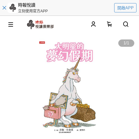
時報悅讀
開啟APP
立刻使用官方APP
0
1
/
1