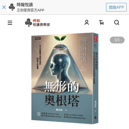
時報悅讀
開啟APP
立刻使用官方APP
0
1
/
1