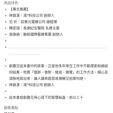
宅配
商品特色
每筆NT$100，滿NT$499(含以上)免運費
【專文推薦】
林旗漢｜鴻?科技公司 創辦人
范 炘｜前東元電機公司 總經理
陳昱瑞｜長庚紀念醫院 名譽主委
張煥禎｜聯新國際醫療集團 創辦人
…………………………………………………………………………
………………………
創農兄這本書中的故事，正是他多年來在工作中不斷摸索和總結
的結果。他將「做新、做對、做成、做實」的工作方法，細心且
清晰地寫出來，讓人讀來既容易理解又拍案叫絕。
林旗漢｜鴻?科技公司 創辦人
這本書是創農兄用心寫下的智慧結晶，他以三十
銷售重點