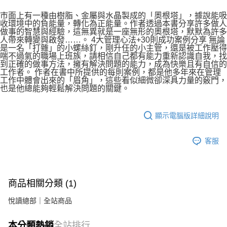
市面上有一種由樹脂、金屬與水晶製成的「奧根塔」，據說能吸
收環境中的負能量，轉化為正能量。作者透過本書分享許多做人
做事的智慧與經驗，這無異就是一座無形的奧根塔，默默為許多
人帶來轉變與啟發……。 4大管理心法+30則成功案例分享 無論
是一名「打雜」的小螺絲釘，剛升任的小主管，還是被工作壓得
喘不過氣的職場上班族，請相信自己都有能力重新認識自我，找
到正確的做事方法，擁有解決問題的能力，成為快樂且有自信的
工作者。 作者在書中所提供的每則案例，都是他多年來在管理
工作中體會出來的「眉角」，這些看似細微卻深具力量的竅門，
也是他總能夠輕鬆解決問題的關鍵。
顯示電腦版詳細說明
客服
商品相關分類 (1)
悅讀總部｜全站商品
本分類熱銷
全站排行