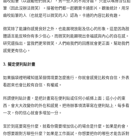
齒咬鉛筆（以鼓勵他們微笑），另一些人則不用牙齒， 只是以嘴唇含住鉛
筆（因此沒辦法微笑）。接著他們都一起觀賞卡通影片。觀後統計，用牙
齒咬鉛筆的人（也就是可以微笑的人）認為，卡通的內容比較有趣。
微笑除了能讓你感覺良好之外，也能展現放鬆及信心的形象。這是因為肢
體語言能反映你有多少信心，而微笑則能顯現出幸福感與內心的自在感。
研究還指出，當我們更常微笑，人們給我們的回應就會更正面，幫助我們
感覺更有信心。
3. 擬定便利貼計畫
如果腦袋裡明確知道某個情境要怎麼進行，你就會感覺比較有自信，外表
看起來也會比較有自信、有權威。
所謂便利貼計畫，是把計畫寫在便利貼或任何小紙條上面；這小小的東
西，會大大改變你的外在和感覺。把待辦事項清單寫在便利貼上，每多看
一次，你的信心就會多增加一分。
至於到底要寫些什麼，就看你需要增加信心的場合是什麼。如果是約會，
你想要跟對方聊些什麼？如果是工作面試，你想要把你的哪些才能告訴對