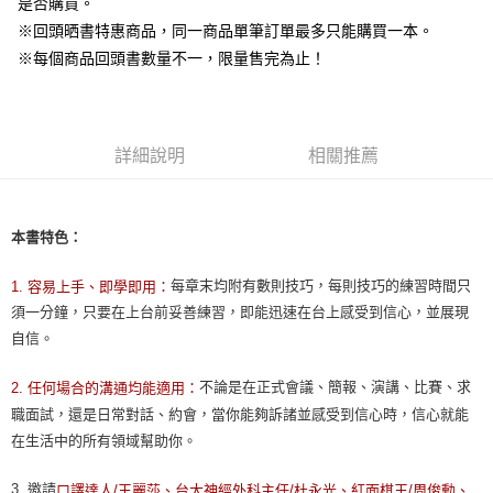
是否購買。
※回頭晒書特惠商品，同一商品單筆訂單最多只能購買一本。
※每個商品回頭書數量不一，限量售完為止！
詳細說明
相關推薦
本書特色：
每章末均附有數則技巧，每則技巧的練習時間只
1. 容易上手、即學即用：
須一分鐘，只要在上台前妥善練習，即能迅速在台上感受到信心，並展現
自信。
不論是在正式會議、簡報、演講、比賽、求
2. 任何場合的溝通均能適用：
職面試，還是日常對話、約會，當你能夠訴諸並感受到信心時，信心就能
在生活中的所有領域幫助你。
3. 邀請
口譯達人/王麗莎、台大神經外科主任/杜永光、紅面棋王/周俊勳、