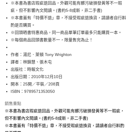
※本書為書店瑕疵退回品，外觀可能有髒污破損發黃等不一瑕
付款後全家取貨
疵，但不影響內文閱讀。(書約5-8成新，非二手書)
每筆NT$60，滿NT$499(含以上)免運費
※本書蓋有「特價不退」章，不接受瑕疵退換貨，請讀者自行斟
付款後7-11取貨
酌是否購買。
每筆NT$60，滿NT$499(含以上)免運費
※回頭晒書特惠商品，同一商品單筆訂單最多只能購買一本。
※每個商品回頭書數量不一，限量售完為止！
宅配
每筆NT$100，滿NT$499(含以上)免運費
作者：湯尼．萊頓 Tony Wrighton
譯者：林錦慧、張木屯
出版社：時報文化
出版日期：2010年12月10日
開本：25開／平裝／208頁
ISBN：9789571353050
銷售重點
※本書為書店瑕疵退回品，外觀可能有髒污破損發黃等不一瑕疵，
但不影響內文閱讀。(書約5-8成新，非二手書)
※本書蓋有「特價不退」章，不接受瑕疵退換貨，請讀者自行斟酌