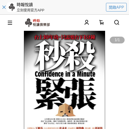
時報悅讀
開啟APP
立刻使用官方APP
0
1
/
1