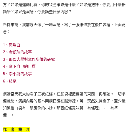
方？如果是運動比賽，你的致勝策略是什麼？如果是把妹，你要用什麼搭
訕語？如果是演講，你要講些什麼內容？
舉例來說，我前幾天做了一場演講，寫了一張紙條放在後口袋裡，上面寫
著：
1、開場白
2、金凱瑞的故事
3、耶魯大學對寫作所做的研究
4、寫下自己的目標
5、李小龍的故事
6、結尾
演講當天我大約看了五次紙條，在腦袋裡把要講的東西一再確認。一切準
備就緒，演講內容的基本架構已經在腦海裡，萬一突然失神忘了，至少還
知道後口袋有一張應急的小抄。那張紙條意味著「有條理」、「有準
備」。
作 者 簡 介