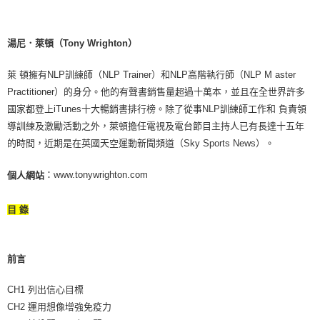
湯尼．萊頓（Tony Wrighton）
萊 頓擁有NLP訓練師（NLP Trainer）和NLP高階執行師（NLP M aster
Practitioner）的身分。他的有聲書銷售量超過十萬本，並且在全世界許多
國家都登上iTunes十大暢銷書排行榜。除了從事NLP訓練師工作和 負責領
導訓練及激勵活動之外，萊頓擔任電視及電台節目主持人已有長達十五年
的時間，近期是在英國天空運動新聞頻道（Sky Sports News）。
：www.tonywrighton.com
個人網站
目 錄
前言
CH1 列出信心目標
CH2 運用想像增強免疫力