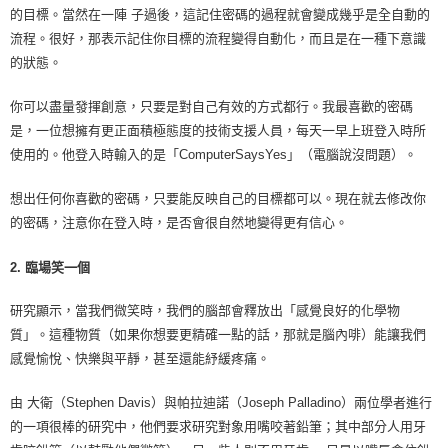
的目標。當然在一陣 子過後，這記住密碼的過程就會變成幾乎是全自動的
流程。很好，那表示記住你目標的流程變得自動化，而且是在一種下意識
的狀態。
你可以盡量發揮創意，只要是對自己有效的方式都行。我最喜歡的密碼
是，一位想擁有更正面積極態度的技術支援人員，每天一早上班登入時所
使用的。他登入時輸入的是「ComputerSaysYes」（電腦說沒問題）。
想出任何你喜歡的密碼，只要能反映自己的目標都可以。現在就去修改你
的密碼，注意你在登入時，是否會很自然地變得更有信心。
2. 臨場笑一個
研究顯示，當我們微笑時，我們的腦部會釋放出「感覺良好的化學物
質」。這種物質（如果你想要更精確一點的話，那就是腦內啡）能讓我們
感覺愉悅、快樂與平靜，甚至還能紓緩疼痛。
由 大衛（Stephen Davis）與帕拉迪諾（Joseph Palladino）兩位學者進行
的一項很棒的研究中，他們要求研究對象用嘴咬著鉛筆；其中部分人用牙