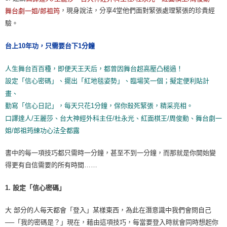
，現身說法，分享4堂他們面對緊張處理緊張的珍貴經
舞台劇一姐/郎祖筠
驗。
台上10年功，只需要台下1分鐘
人生舞台百百種，即便天王天后，都曾因舞台超高壓凸槌過！
設定「信心密碼」、擺出「紅地毯姿勢」、臨場笑一個；擬定便利貼計
畫、
勤寫「信心日記」，每天只花1分鐘，保你殺死緊張，精采亮相。
口譯達人/王麗莎、台大神經外科主任/杜永光、紅面棋王/周俊勳、舞台劇一
姐/郎祖筠練功心法全都露
書中的每一項技巧都只需時一分鐘，甚至不到一分鐘，而那就是你開始變
得更有自信需要的所有時間……
1. 設定「信心密碼」
大 部分的人每天都會「登入」某樣東西，為此在潛意識中我們會問自己
──「我的密碼是？」現在，藉由這項技巧，每當要登入時就會同時想起你