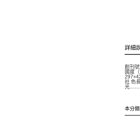
詳細
創刊號
國度（
297×
社 色
光……
本分類