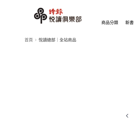
商品分類
新書
首頁
悅讀總部｜全站商品