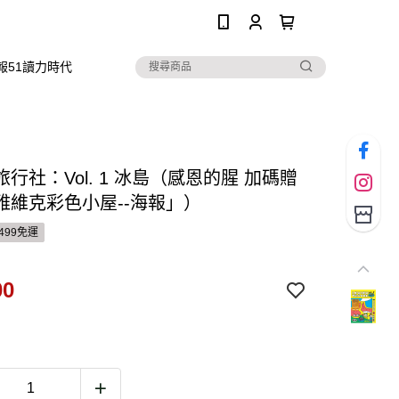
0
報51讀力時代
行社：Vol. 1 冰島（感恩的腥 加碼贈
雅維克彩色小屋--海報」）
499免運
00