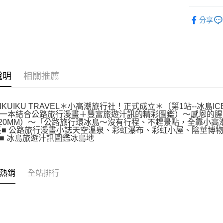
悅讀總部
分享
說明
相關推薦
IKUIKU TRAVEL＊小高潮旅行社！正式成立＊〔第1站--冰
一本結合公路旅行漫畫＋豐富旅遊汁訊的精彩圖鑑）～感恩的腥
420MM）～「公路旅行環冰島～沒有行程、不趕景點，全靠小高潮宇宙～自由～導
長■ 公路旅行漫畫小誌天空溫泉、彩虹瀑布、彩虹小屋、陰莖博
■ 冰島旅遊汁訊圖鑑冰島地
熱銷
全站排行