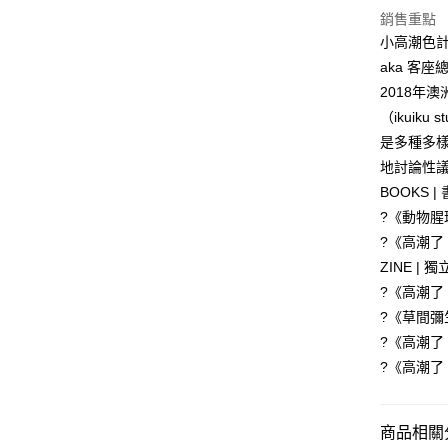
銷售重點
小高潮色計事務所
aka 客座
2018年
（ikuik
是多種多
地討論性
BOOKS 
?《動物腥
?《高潮了
ZINE |
?《高潮了
?《草間彌
?《高潮了
?《高潮了
商品相關分