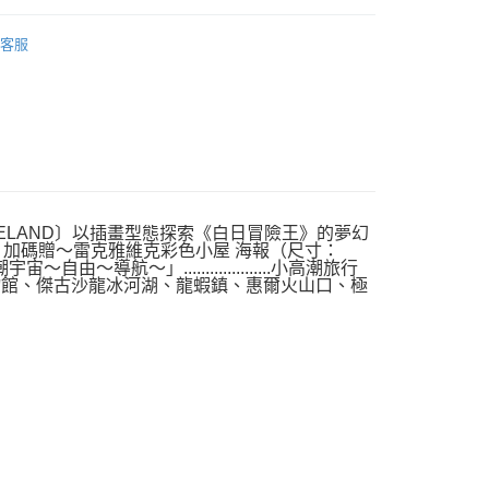
｜全站商品
客服
島ICELAND〕以插畫型態探索《白日冒險王》的夢幻
 加碼贈～雷克雅維克彩色小屋 海報（尺寸：
航～」....................小高潮旅行
物館、傑古沙龍冰河湖、龍蝦鎮、惠爾火山口、極