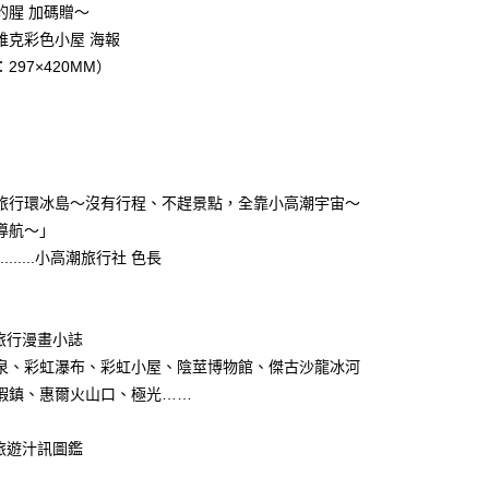
的腥 加碼贈～
維克彩色小屋 海報
297×420MM）
旅行環冰島～沒有行程、不趕景點，全靠小高潮宇宙～
導航～」
.............小高潮旅行社 色長
路旅行漫畫小誌
泉、彩虹瀑布、彩虹小屋、陰莖博物館、傑古沙龍冰河
蝦鎮、惠爾火山口、極光……
島旅遊汁訊圖鑑