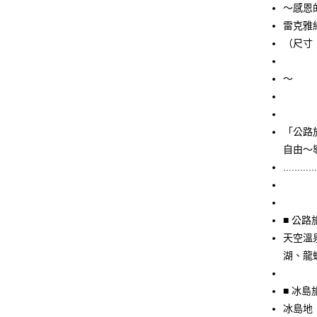
～感恩
雷克雅
（尺寸：
～
「公路
自由～
.......
■ 公
天空溫
湖、龍
■ 冰
冰島地