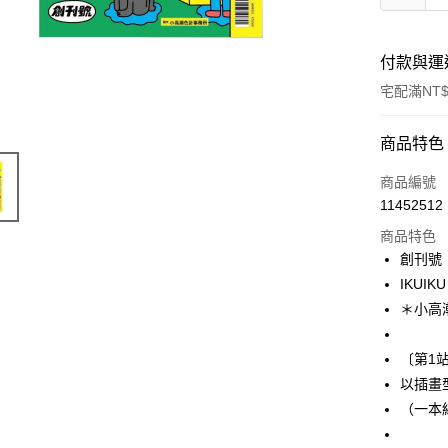
付款與運
宅配滿NT$
付款方式
商品特色
信用卡一
商品編號
11452512
商品特色
運送方式
創刊號
宅配
IKUIKU
每筆NT$1
＊小高
〔第1站
以插畫
（一本