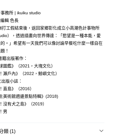
 | ikuiku studio
總編輯 色長
澳洲打工假結束後，返回家鄉彰化成立小高潮色計事物所
u studio），透過插畫向世界傳達：「慾望是一種本能，愛
樣的。」希望有一天我們可以像討論早餐吃什麼一樣自在
議題！
| 書籍出版著作：
球圖鑑》（2021，大塊文化）
！瀨戶內》（2022，鯨嶼文化）
 獨立出版小誌：
！直島》（2016）
生美術館週邊景點特輯》(2018)
！沒有犬之島》（2019）
！男
類 (1)