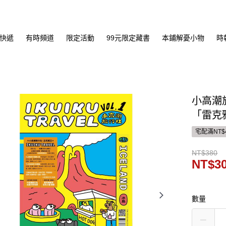
快遞
有時頻道
限定活動
99元限定藏書
本鋪解憂小物
時
小高潮旅
「雷克
宅配滿NT$
NT$380
NT$3
數量