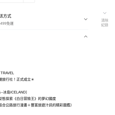
送方式
清除
499免運
紀錄
次付款
 TRAVEL
00，滿NT$499(含以上)免運費
潮旅行社！正式成立＊
--冰島ICELAND〕
型態探索《白日冒險王》的夢幻國度
結合公路旅行漫畫＋豐富旅遊汁訊的精彩圖鑑）