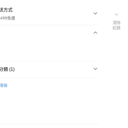
送方式
499免運
清除
紀錄
次付款
類 (1)
00，滿NT$499(含以上)免運費
小物
客服