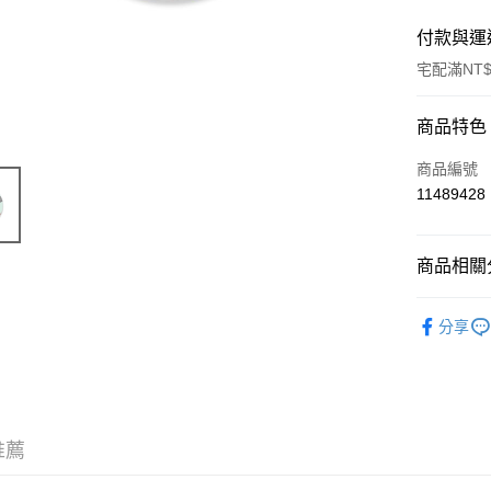
付款與運
宅配滿NT$
付款方式
商品特色
信用卡一
商品編號
11489428
運送方式
商品相關分
宅配
每筆NT$1
本鋪解憂
分享
推薦