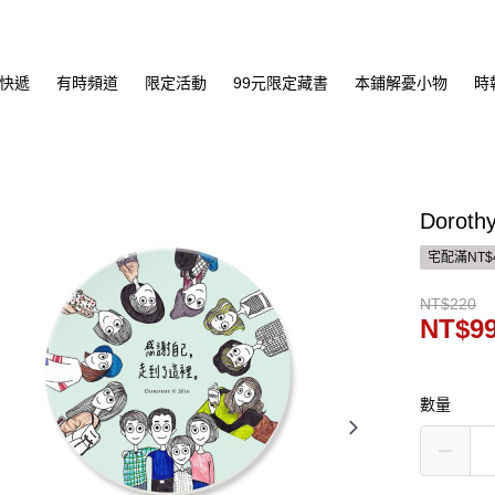
快遞
有時頻道
限定活動
99元限定藏書
本鋪解憂小物
時
Doro
宅配滿NT$
NT$220
NT$9
數量