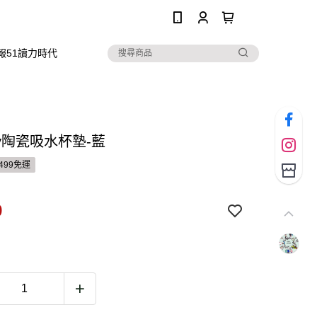
0
報51讀力時代
thy陶瓷吸水杯墊-藍
499免運
9