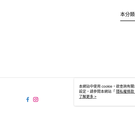
本分類
本網站中使用 cookie，欲查詢有關
設定，請參閱本網站「
隱私權條款
使用 cookie。
了解更多 >