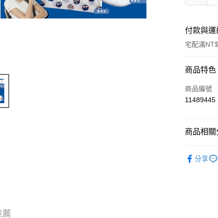
付款與運
宅配滿NT$
付款方式
商品特色
信用卡一
商品編號
11489445
運送方式
商品相關分
宅配
每筆NT$1
本鋪解憂
分享
推薦