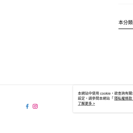
本分類
本網站中使用 cookie，欲查詢有關
設定，請參閱本網站「
隱私權條款
使用 cookie。
了解更多 >