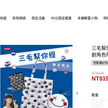
快遞
有時頻道
限定活動
99元限定藏書
本鋪解憂小物
時
三毛幫
創角色
宅配滿NT$
NT$420
NT$1
數量