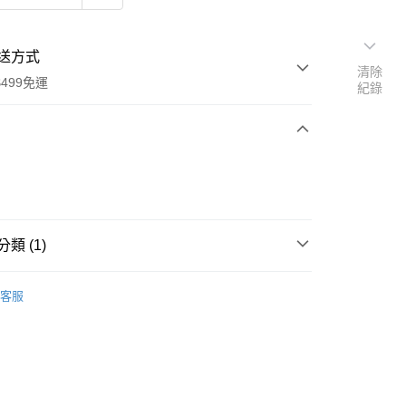
送方式
清除
499免運
紀錄
次付款
類 (1)
00，滿NT$499(含以上)免運費
小物
客服