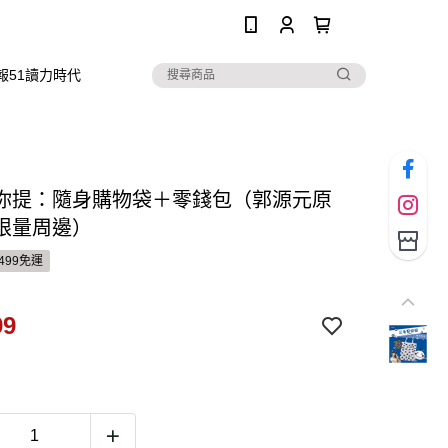
0
報51讀力時代
你提：隨身購物袋＋零錢包（郭源元原
限量周邊）
499免運
99