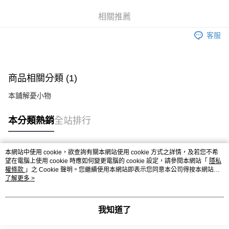
每筆NT$100，滿NT$499(含以上)免運費
相關推薦
客服
商品相關分類 (1)
本鋪解憂小物
本分類熱銷
全站排行
本網站中使用 cookie，欲查詢有關本網站使用 cookie 方式之詳情，及若您不希
熱門標籤
望在電腦上使用 cookie 時應如何變更電腦的 cookie 設定，請參閱本網站「
隱私
權條款
」之 Cookie 聲明。您繼續使用本網站即表示您同意本公司得按本網站使
用條款之 Cookie 聲明使用 cookie。
了解更多 >
我知道了