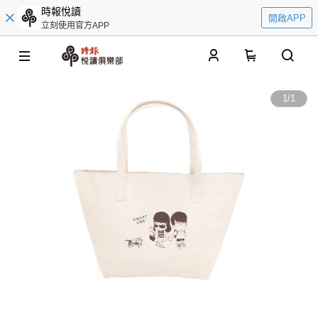
時報悅讀
開啟APP
立刻使用官方APP
0
1
/
1