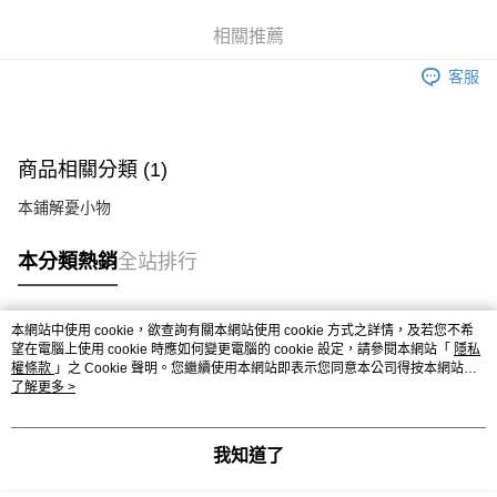
每筆NT$100，滿NT$499(含以上)免運費
相關推薦
客服
商品相關分類 (1)
本鋪解憂小物
本分類熱銷
全站排行
本網站中使用 cookie，欲查詢有關本網站使用 cookie 方式之詳情，及若您不希
熱門標籤
望在電腦上使用 cookie 時應如何變更電腦的 cookie 設定，請參閱本網站「
隱私
權條款
」之 Cookie 聲明。您繼續使用本網站即表示您同意本公司得按本網站使
用條款之 Cookie 聲明使用 cookie。
了解更多 >
我知道了