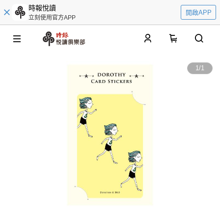
時報悅讀
開啟APP
立刻使用官方APP
0
1
/
1