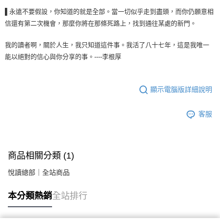
▌永遠不要假設，你知道的就是全部。當一切似乎走到盡頭，而你仍願意相
信還有第二次機會，那麼你將在那條死路上，找到通往某處的新門。
我的讀者啊，關於人生，我只知道這件事。我活了八十七年，這是我唯一
能以絕對的信心與你分享的事。----李根厚
顯示電腦版詳細說明
客服
商品相關分類 (1)
悅讀總部｜全站商品
本分類熱銷
全站排行