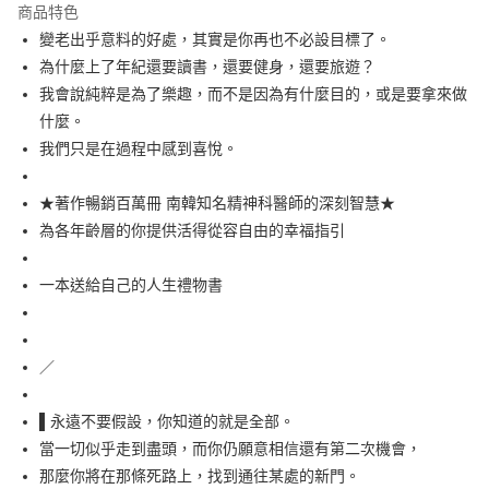
宅配
商品特色
每筆NT$100，滿NT$499(含以上)免運費
變老出乎意料的好處，其實是你再也不必設目標了。
為什麼上了年紀還要讀書，還要健身，還要旅遊？
我會說純粹是為了樂趣，而不是因為有什麼目的，或是要拿來做
什麼。
我們只是在過程中感到喜悅。
★著作暢銷百萬冊 南韓知名精神科醫師的深刻智慧★
為各年齡層的你提供活得從容自由的幸福指引
一本送給自己的人生禮物書
／
▌永遠不要假設，你知道的就是全部。
當一切似乎走到盡頭，而你仍願意相信還有第二次機會，
那麼你將在那條死路上，找到通往某處的新門。