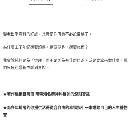
變老出乎意料的好處，其實是你再也不必設目標了。
為什麼上了年紀還要讀書，還要健身，還要旅遊？
我會說純粹是為了樂趣，而不是因為有什麼目的，或是要拿來做什麼。我
們只是在過程中感到喜悅。
★著作暢銷百萬冊 南韓知名精神科醫師的深刻智慧
★為各年齡層的你提供活得從容自由的幸福指引一本送給自己的人生禮物
書