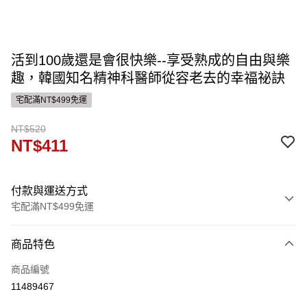
活到100歲還是會很快樂--享受熟成的自由與樂
趣，韓國知名精神科醫師從容老去的幸福祕訣
宅配滿NT$499免運
NT$520
NT$411
付款與運送方式
宅配滿NT$499免運
付款方式
商品特色
信用卡一次付款
商品編號
運送方式
11489467