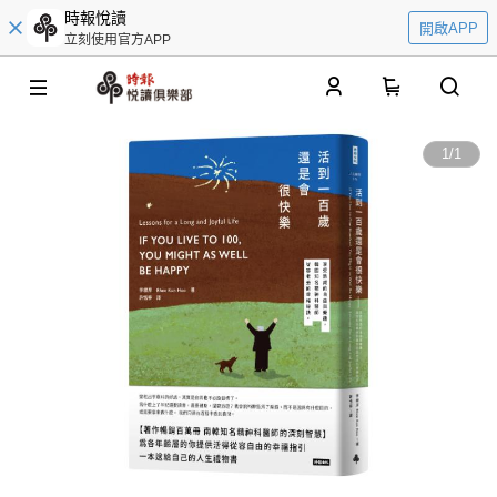
時報悅讀
開啟APP
立刻使用官方APP
0
1
/
1