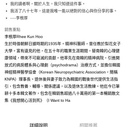
我的讀者啊，關於人生，我只知道這件事。
我活了八十七年，這是我唯一能以絕對的信心與你分享的事。
----李根厚
銷售重點
李根厚Rhee Kun Hoo
生於時值朝鮮日據時期的1935年。精神科醫師，曾任教於梨花女子
大學。富有遠見的他，在五十年的職業生涯期間，替南韓的心理健
康領域，帶來不可磨滅的貢獻。他率先在南韓的精神病院，引進開
放式的病房體系與心理劇（psychodrama）治療方式，並擔任韓國
神經精神醫學協會（Korean Neuropsychiatric Association，簡稱
KNPA）理事長。退休後與妻子致力為韓國的戰後世代提供生活指
引，包含教養、輔導、關係建議，以及退休生活教練。他迄今已筆
耕十多本韓文著作，包含在韓銷售超過八十萬冊的第一本暢銷散文
集《我想開心活到死》（I Want to Ha
詳細說明
相關推薦