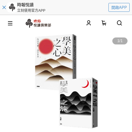
時報悅讀
開啟APP
立刻使用官方APP
0
1
/
1