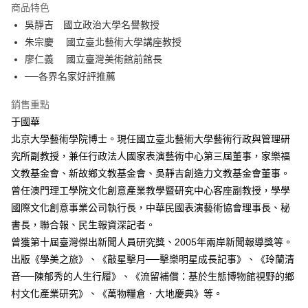
宅配
商品特色
每筆NT$100，滿NT$499(含以上)免運費
吳靜吉 國立政治大學名譽教授
朱宗慶 國立臺北藝術大學講座教授
廖仁義 國立臺灣美術館前館長
──各界名家好評推薦
銷售重點
于國華
北京大學藝術學院博士。現任國立臺北藝術大學藝術行政與管理研
究所副教授，兼任行政法人國家表演藝術中心第三屆董事，家樂福
文教基金會、新故鄉文教基金會、吳靜吉創造力文教基金會董事。
曾任澳門理工學院文化創意產業教學暨研究中心客座副教授，學學
國際文化創意事業公司執行長，中華民國表演藝術協會理事長、秘
書長，聯合報、民生報資深記者。
曾獲第十屆臺灣傑出新聞人員研究獎、2005年兩岸新聞報導獎等。
出版《學美之旅》、《敲星擊月──擊樂明星成長記事》、《玲蘭清
音──陳郁秀的人生行履》、《流留補償：基於生態博物館視野的鄉
村文化產業研究》、《萬物糧倉．大地慶典》等。