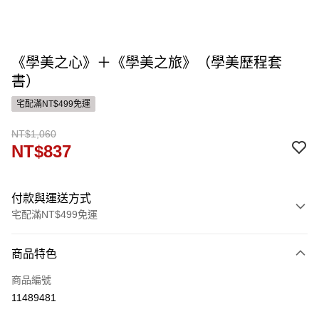
《學美之心》＋《學美之旅》（學美歷程套
書）
宅配滿NT$499免運
NT$1,060
NT$837
付款與運送方式
宅配滿NT$499免運
付款方式
商品特色
信用卡一次付款
商品編號
運送方式
11489481