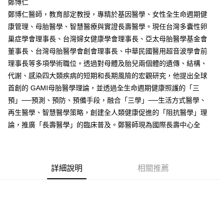
鄭博仁
鄭博仁醫師，教育部定教授，專精於基因醫學、女性全生命週期健
康管理、母胎醫學、智慧醫療與實證長壽醫學。現任台灣多囊性卵
巢症學會理事長、台灣婦女健康學會理事長、亞太母胎醫學基金會
董事長、台灣母胎醫學會創會理事長、中華民國醫用超音波學會前
理事長等多項學術職位。透過對母體及胎兒兩個體的遺傳、結構、
代謝、感染四大類疾病的短期和長期風險的宏觀研究，他提出全球
首創的 GAMI母胎醫學理論，並透過全生命週期健康照護的「三
預」──預測、預防、預備手段，融合「三學」──生活方式醫學、
再生醫學、智慧醫學策略，創建全人類健康促進的「阻抗醫學」理
論，推廣「長壽醫學」的臨床普及。鄭醫師現為國際長壽中心全
詳細說明
相關推薦