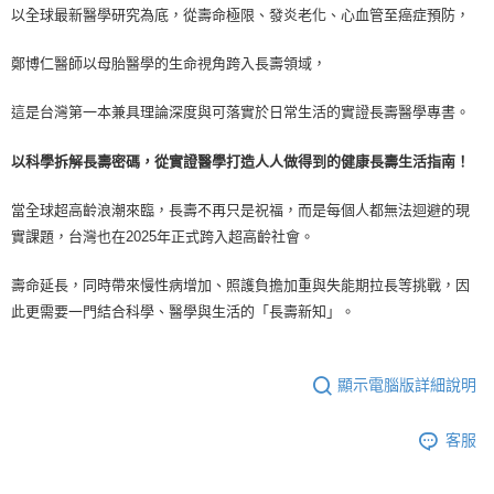
以全球最新醫學研究為底，從壽命極限、發炎老化、心血管至癌症預防，
鄭博仁醫師以母胎醫學的生命視角跨入長壽領域，
這是台灣第一本兼具理論深度與可落實於日常生活的實證長壽醫學專書。
以科學拆解長壽密碼，從實證醫學打造人人做得到的健康長壽生活指南！
當全球超高齡浪潮來臨，長壽不再只是祝福，而是每個人都無法迴避的現
實課題，台灣也在2025年正式跨入超高齡社會。
壽命延長，同時帶來慢性病增加、照護負擔加重與失能期拉長等挑戰，因
此更需要一門結合科學、醫學與生活的「長壽新知」。
顯示電腦版詳細說明
客服