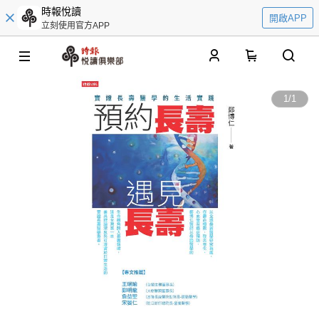
時報悅讀
開啟APP
立刻使用官方APP
0
1
/
1