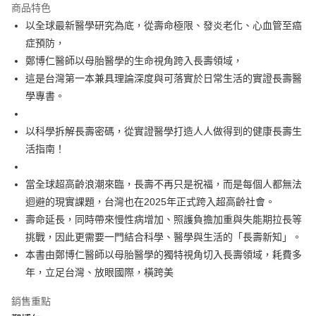
宅配
商品特色
每筆NT$100，滿NT$499(含以上)免運費
以全球最新醫學研究為底，從壽命極限、發炎老化、心血管至癌
症預防，
鄭博仁醫師以母胎醫學的生命視角跨入長壽領域，
這是台灣第一本兼具理論深度與可落實於日常生活的實證長壽醫
學專書。
以科學拆解長壽密碼，從實證醫學打造人人做得到的健康長壽生
活指南！
當全球超高齡浪潮來臨，長壽不再只是祝福，而是每個人都無法
迴避的現實課題，台灣也在2025年正式跨入超高齡社會。
壽命延長，同時帶來慢性病增加、照護負擔加重與失能期拉長等
挑戰，因此更需要一門結合科學、醫學與生活的「長壽新知」。
本書由鄭博仁醫師以母胎醫學的獨特視角切入長壽領域，耗費多
年，立足台灣、放眼國際，橫跨美
銷售重點