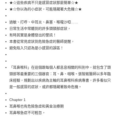
每筆NT$100，滿NT$499(含以上)免運費
★☆這些疾病不只是感冒症狀那麼簡單☆★
★☆你以為的小症狀，可能隱藏著大危機☆★
過敏、打呼、中耳炎、鼻塞、喉嚨沙啞……
日常生活中常聽到的許多頭頸部症狀，
有時其實是身體發出的警訊！
本書從常見症狀到危險急症的醫師提醒，
避免陷入只認為是小感冒的誤區！
「耳鼻喉科」在這個跟每個人都息息相關的科別中，就包含了頭
頸部等最重要的三個器官：耳、鼻、咽喉。張智銘醫師以多年臨
床經驗，規劃出以疾病為主軸的耳鼻喉科疾病專書，許多看似只
是一般感冒的症狀，或許都隱藏著致命危機。
Chapter 1
耳鼻喉也有危險急症和黃金治療期
耳鼻喉急症不可輕忽，