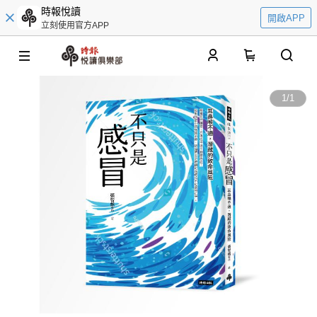
時報悅讀
開啟APP
立刻使用官方APP
0
1
/
1