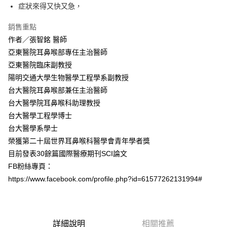
症狀來得又快又急，
銷售重點
作者／張智銘 醫師
亞東醫院耳鼻喉部專任主治醫師
亞東醫院臨床副教授
陽明交通大學生物醫學工程學系副教授
台大醫院耳鼻喉部兼任主治醫師
台大醫學院耳鼻喉科助理教授
台大醫學工程學博士
台大醫學系學士
榮獲第二十屆世界耳鼻喉科醫學會青年學者獎
目前發表30餘篇國際醫療期刊SCI論文
FB粉絲專頁：
https://www.facebook.com/profile.php?id=61577262131994#
詳細說明
相關推薦