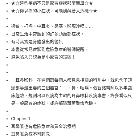
每筆NT$100，滿NT$499(含以上)免運費
★☆這些疾病不只是感冒症狀那麼簡單☆★
★☆你以為的小症狀，可能隱藏著大危機☆★
過敏、打呼、中耳炎、鼻塞、喉嚨沙啞……
日常生活中常聽到的許多頭頸部症狀，
有時其實是身體發出的警訊！
本書從常見症狀到危險急症的醫師提醒，
避免陷入只認為是小感冒的誤區！
「耳鼻喉科」在這個跟每個人都息息相關的科別中，就包含了頭
頸部等最重要的三個器官：耳、鼻、咽喉。張智銘醫師以多年臨
床經驗，規劃出以疾病為主軸的耳鼻喉科疾病專書，許多看似只
是一般感冒的症狀，或許都隱藏著致命危機。
Chapter 1
耳鼻喉也有危險急症和黃金治療期
耳鼻喉急症不可輕忽，