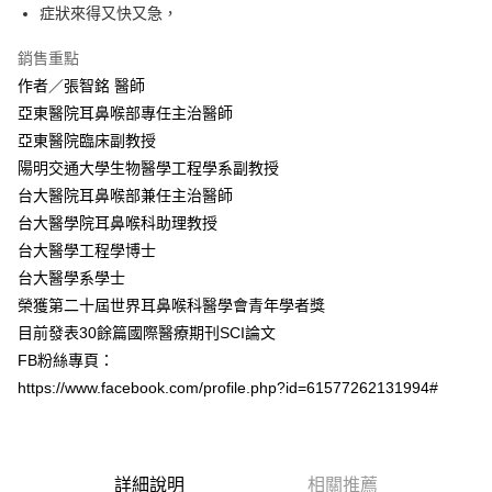
症狀來得又快又急，
銷售重點
作者／張智銘 醫師
亞東醫院耳鼻喉部專任主治醫師
亞東醫院臨床副教授
陽明交通大學生物醫學工程學系副教授
台大醫院耳鼻喉部兼任主治醫師
台大醫學院耳鼻喉科助理教授
台大醫學工程學博士
台大醫學系學士
榮獲第二十屆世界耳鼻喉科醫學會青年學者獎
目前發表30餘篇國際醫療期刊SCI論文
FB粉絲專頁：
https://www.facebook.com/profile.php?id=61577262131994#
詳細說明
相關推薦