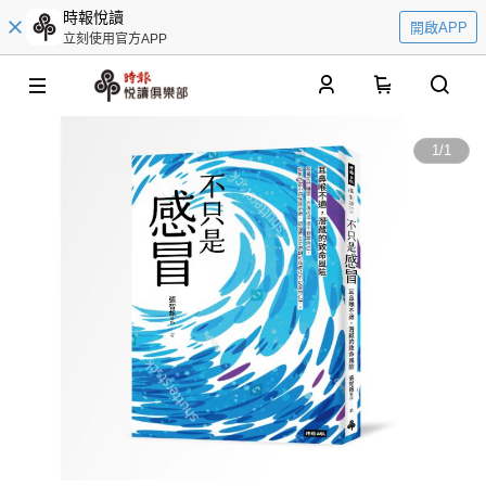
時報悅讀
開啟APP
立刻使用官方APP
0
1
/
1