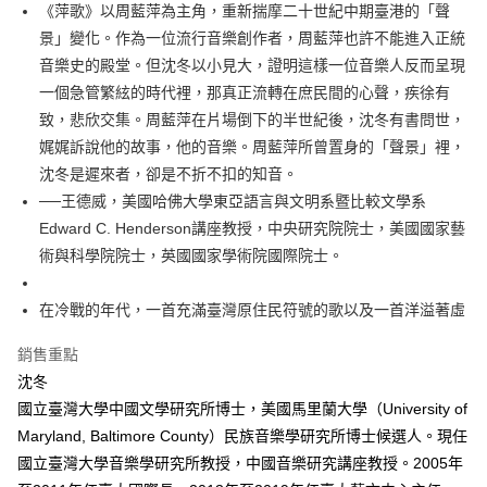
每筆NT$100，滿NT$499(含以上)免運費
《萍歌》以周藍萍為主角，重新揣摩二十世紀中期臺港的「聲
景」變化。作為一位流行音樂創作者，周藍萍也許不能進入正統
音樂史的殿堂。但沈冬以小見大，證明這樣一位音樂人反而呈現
一個急管繁絃的時代裡，那真正流轉在庶民間的心聲，疾徐有
致，悲欣交集。周藍萍在片場倒下的半世紀後，沈冬有書問世，
娓娓訴說他的故事，他的音樂。周藍萍所曾置身的「聲景」裡，
沈冬是遲來者，卻是不折不扣的知音。
──王德威，美國哈佛大學東亞語言與文明系暨比較文學系
Edward C. Henderson講座教授，中央研究院院士，美國國家藝
術與科學院院士，英國國家學術院國際院士。
在冷戰的年代，一首充滿臺灣原住民符號的歌以及一首洋溢著虛
銷售重點
沈冬
國立臺灣大學中國文學研究所博士，美國馬里蘭大學（University of
Maryland, Baltimore County）民族音樂學研究所博士候選人。現任
國立臺灣大學音樂學研究所教授，中國音樂研究講座教授。2005年