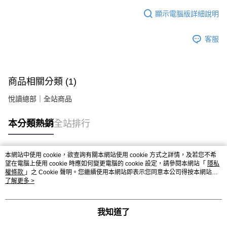
顯示電腦版詳細說明
客服
商品相關分類 (1)
悅讀總部｜全站商品
本分類熱銷
全站排行
本網站中使用 cookie，欲查詢有關本網站使用 cookie 方式之詳情，及若您不希
熱門標籤
望在電腦上使用 cookie 時應如何變更電腦的 cookie 設定，請參閱本網站「
隱私
權條款
」之 Cookie 聲明。您繼續使用本網站即表示您同意本公司得按本網站使
用條款之 Cookie 聲明使用 cookie。
了解更多 >
我知道了