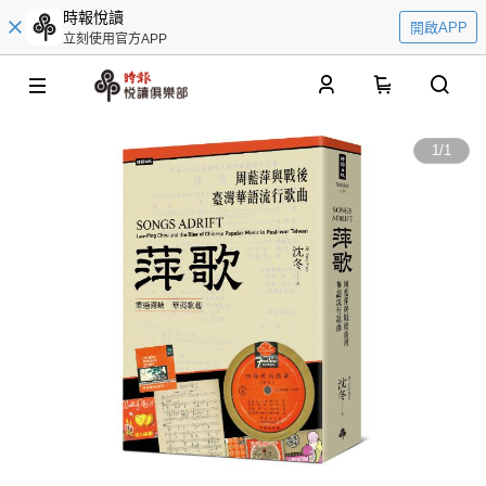
時報悅讀
開啟APP
立刻使用官方APP
0
1
/
1