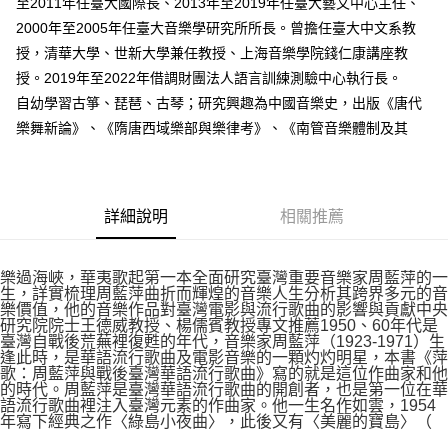
至2011年任臺大國際長、2013年至2019年任臺大藝文中心主任、
2000年至2005年任臺大音樂學研究所所長。曾擔任臺大中文系教
授，清華大學、世新大學兼任教授、上海音樂學院錢仁康講座教
授。2019年至2022年借調財團法人語言訓練測驗中心執行長。
自幼學習古箏、琵琶、古琴；研究興趣為中國音樂史，出版《唐代
樂舞新論》、《隋唐西域樂部與樂律考》、《南管音樂體制及其
詳細說明
相關推薦
樂過海峽，華夷歌起第一本全面研究臺灣重要音樂家周藍萍的一
生，詳實梳理周藍萍曲折而輝煌的音樂人生分析其跨界多元的音
樂價值，他的音樂作品對臺灣電影與流行歌曲的影響與貢獻中央
研究院院士王德威教授、楊儒賓教授專文推薦1950、60年代是
臺灣自戰後荒蕪裡復甦的年代，音樂家周藍萍（1923-1971）生
逢此時，是華語流行歌曲及電影音樂的一顆灼灼明星，本書《萍
歌：周藍萍與戰後臺灣華語流行歌曲》寫的就是這位作曲家和他
的時代。周藍萍是臺灣華語流行歌曲的開創者，也是第一位在華
語流行歌曲裡注入臺灣元素的作曲家。他一生名作如雲，1954
年寫下經典之作〈綠島小夜曲〉，此後又有〈美麗的寶島〉（