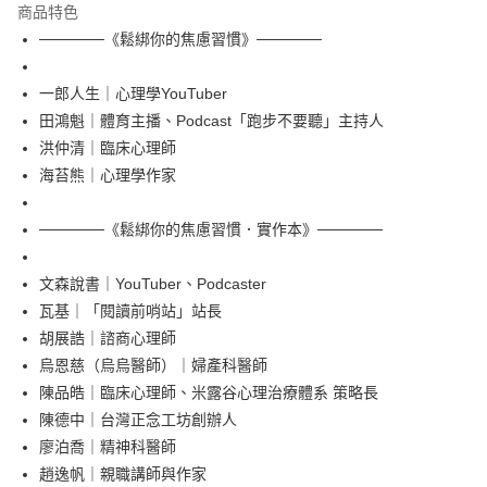
宅配
商品特色
每筆NT$100，滿NT$499(含以上)免運費
──────《鬆綁你的焦慮習慣》──────
一郎人生｜心理學YouTuber
田鴻魁｜體育主播、Podcast「跑步不要聽」主持人
洪仲清｜臨床心理師
海苔熊｜心理學作家
──────《鬆綁你的焦慮習慣．實作本》──────
文森說書｜YouTuber、Podcaster
瓦基｜「閱讀前哨站」站長
胡展誥｜諮商心理師
烏恩慈（烏烏醫師）｜婦產科醫師
陳品皓｜臨床心理師、米露谷心理治療體系 策略長
陳德中｜台灣正念工坊創辦人
廖泊喬｜精神科醫師
趙逸帆｜親職講師與作家