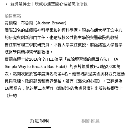
蘇絢慧博士｜璞成心遇空間心理諮商所所長
銷售重點
賈德森．布魯爾（Judson Brewer）
國際知名的成癮精神科學家和神經科學家。現為布朗大學正念中心
的研究與創新部門主任，也是該校公共衛生學院與醫學院的教授。
曾任麻省理工學院研究員、耶魯大學兼任教授、麻薩諸塞大學醫學
院醫學與精神醫學副教授。
賈德森博士於2016年的TED演講「戒除壞習慣的簡單方法」（A
Simple Way to Break a Bad Habit）的影片觀看數已超過2,000萬
次，點閱次數於當年度排名為第4名。他曾培訓過美國奧林匹克運動
員與教練、政府部長和商界領袖。著有《渴求的心靈》，已翻譯為
16國語言；他的第二本著作《鬆綁你的焦慮習慣》出版後旋即登上
《紐約
詳細說明
相關推薦