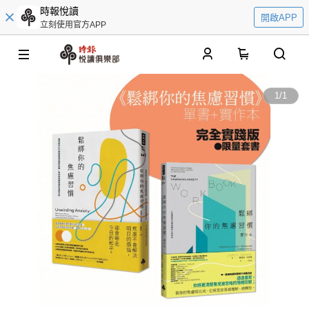
時報悅讀
開啟APP
立刻使用官方APP
0
1
/
1