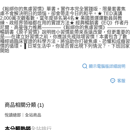
《鬆綁你的焦慮習慣》單書 + 實作本完全實踐版．限量套書焦
慮不會解決明日的煩惱，卻會帶走今日的和平。★ TED演講
2,000萬次觀看數，當年度排名第4名★ 美國奧運運動員與教
練、政經界領袖都在用的實證方法★ 經典暢銷書《EQ》作者丹
尼爾．高曼強力推薦──────《鬆綁你的焦慮習慣》──────
暢銷書《原子習慣》說明微小習慣能帶來長遠改變，但更重要的
是──在建立好習慣之前，你應該先戒除壞習慣！本書包含了數
種經過臨床實證的科學方法，將協助你打破焦慮、恐懼和成癮習
慣的循環。 ▌日常生活中，你是否曾出現下列情況？．下班回家
開始
顯示電腦版詳細說明
客服
商品相關分類 (1)
悅讀總部｜全站商品
本分類熱銷
全站排行