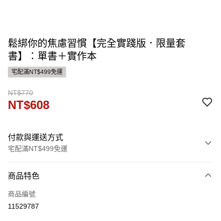
鬆綁你的焦慮習慣【完全實踐版．限量套
書】：單書＋實作本
宅配滿NT$499免運
NT$770
NT$608
付款與運送方式
宅配滿NT$499免運
付款方式
商品特色
信用卡一次付款
商品編號
運送方式
11529787