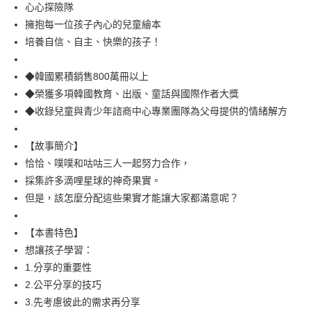
每筆NT$100，滿NT$499(含以上)免運費
心心探險隊
擁抱每一位孩子內心的兒童繪本
培養自信、自主、快樂的孩子！
◆韓國累積銷售800萬冊以上
◆榮獲多項韓國教育、出版、童話與國際作者大獎
◆收錄兒童與青少年諮商中心專業團隊為父母提供的情緒解方
【故事簡介】
恰恰、噗噗和咕咕三人一起努力合作，
採集許多滴哩星球的神奇果實。
但是，該怎麼分配這些果實才能讓大家都滿意呢？
【本書特色】
想讓孩子學習：
1.分享的重要性
2.公平分享的技巧
3.先考慮彼此的需求再分享