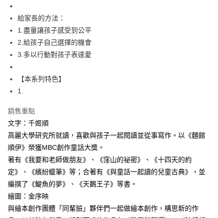
給家長的方法：
1.盡量讓孩子感受到公平
2.給孩子自己選擇的機會
3.多以行動對孩子表達愛
【本系列特色】
1.
銷售重點
文字：千姬順
高麗大學研究所就讀，喜歡與孩子一起閱讀並從事寫作。以《麵館
順伊》榮獲MBC創作童話大獎。
著有《我要和老師做朋友》、《窪山的祕密》、《十四天的約
定》、《繽紛蠟筆》等；合著有《與童話一起讀的兒童古典》，並
編撰了《鯷魚的夢》、《天鵝王子》等書。
繪圖：金序映
與繪本創作團體「同輩臉」夥伴們一起做繪本創作，構思新的作