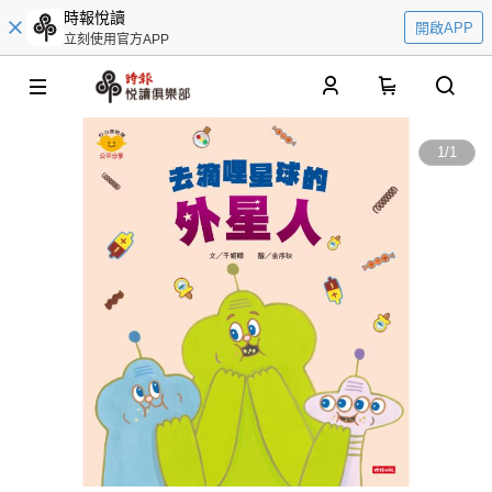
時報悅讀
開啟APP
立刻使用官方APP
0
1
/
1