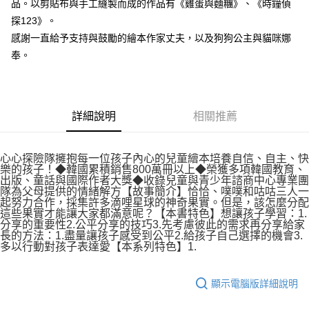
品。以剪貼布與手工縫製而成的作品有《雞蛋與麵糰》、《時鐘偵
探123》。
感謝一直給予支持與鼓勵的繪本作家丈夫，以及狗狗公主與貓咪娜
奉。
詳細說明
相關推薦
心心探險隊擁抱每一位孩子內心的兒童繪本培養自信、自主、快
樂的孩子！◆韓國累積銷售800萬冊以上◆榮獲多項韓國教育、
出版、童話與國際作者大獎◆收錄兒童與青少年諮商中心專業團
隊為父母提供的情緒解方【故事簡介】恰恰、噗噗和咕咕三人一
起努力合作，採集許多滴哩星球的神奇果實。但是，該怎麼分配
這些果實才能讓大家都滿意呢？【本書特色】想讓孩子學習：1.
分享的重要性2.公平分享的技巧3.先考慮彼此的需求再分享給家
長的方法：1.盡量讓孩子感受到公平2.給孩子自己選擇的機會3.
多以行動對孩子表達愛【本系列特色】1.
顯示電腦版詳細說明