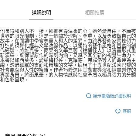
詳細說明
相關推薦
他長得和別人不一樣，卻擁有最溫柔的心；她熱愛自由，不願被
世界的眼光限制。這是一個關於理解、尊重，以及勇敢做自己的
故事，在閱讀中學會尊重人與人的差異。由跨界藝術家蔡峰傾力
打造的視覺化經典文學改編作品。以獨特的藝術風格和豐富的創
作經驗，將維克多．雨果的文學巨著《鐘樓怪人》以漫畫形式重
新演繹，既保留原作的深刻內涵，又賦予其全新的視覺生命力。
本書以加西莫多、愛絲梅拉達、克羅德．弗羅洛等人的命運為主
線，透過細膩的畫面和精煉的文字，展現了十五世紀法國巴黎的
社會風貌與人性的複雜。作者巧妙運用其動畫導演和插畫創作的
專業背景，將雨果筆下的人物情感與社會矛盾以極具張力的分鏡
和色彩呈現，
顯示電腦版詳細說明
客服