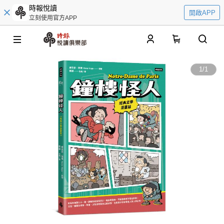
時報悅讀
開啟APP
立刻使用官方APP
0
1
/
1