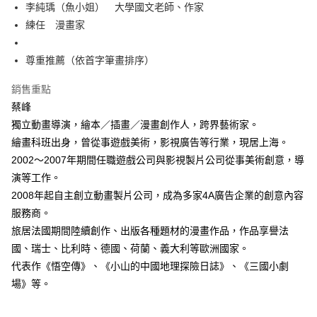
每筆NT$100，滿NT$499(含以上)免運費
李純瑀（魚小姐） 大學國文老師、作家
練任 漫畫家
尊重推薦（依首字筆畫排序）
銷售重點
蔡峰
獨立動畫導演，繪本／插畫／漫畫創作人，跨界藝術家。
繪畫科班出身，曾從事遊戲美術，影視廣告等行業，現居上海。
2002～2007年期間任職遊戲公司與影視製片公司從事美術創意，導
演等工作。
2008年起自主創立動畫製片公司，成為多家4A廣告企業的創意內容
服務商。
旅居法國期間陸續創作、出版各種題材的漫畫作品，作品享譽法
國、瑞士、比利時、德國、荷蘭、義大利等歐洲國家。
代表作《悟空傳》、《小山的中國地理探險日誌》、《三國小劇
場》等。