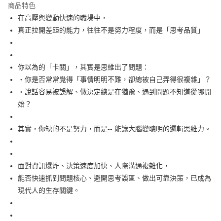
宅配
商品特色
每筆NT$100，滿NT$499(含以上)免運費
在高壓與變動快速的職場中，
真正拉開差距的能力，往往不是努力程度，而是「思考品質」
你以為的「卡關」，其實是思維出了問題：
‧你是否常常覺得「事情明明不難，卻總被自己弄得很複雜」？
‧說話容易被誤解、做決定總是在猶豫、遇到問題不知道從哪開
始？
其實，你缺的不是努力，而是-- 能讓大腦變聰明的邏輯思維力。
面對資訊爆炸、決策速度加快、人際溝通複雜化，
能否快速抓到問題核心、避開思考誤區、做出可靠決策，已成為
現代人的生存關鍵。