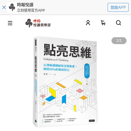
時報悅讀
開啟APP
立刻使用官方APP
0
1
/
1