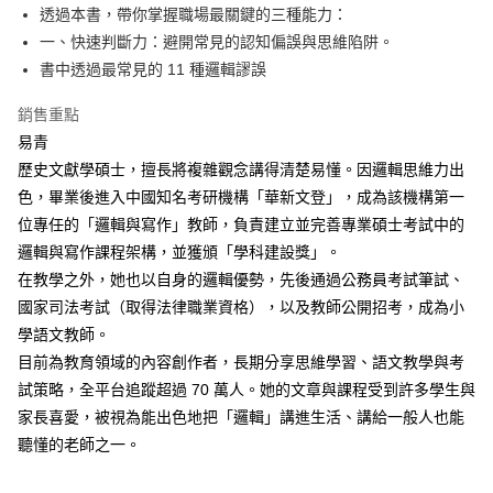
透過本書，帶你掌握職場最關鍵的三種能力：
一、快速判斷力：避開常見的認知偏誤與思維陷阱。
書中透過最常見的 11 種邏輯謬誤
銷售重點
易青
歷史文獻學碩士，擅長將複雜觀念講得清楚易懂。因邏輯思維力出
色，畢業後進入中國知名考研機構「華新文登」，成為該機構第一
位專任的「邏輯與寫作」教師，負責建立並完善專業碩士考試中的
邏輯與寫作課程架構，並獲頒「學科建設獎」。
在教學之外，她也以自身的邏輯優勢，先後通過公務員考試筆試、
國家司法考試（取得法律職業資格），以及教師公開招考，成為小
學語文教師。
目前為教育領域的內容創作者，長期分享思維學習、語文教學與考
試策略，全平台追蹤超過 70 萬人。她的文章與課程受到許多學生與
家長喜愛，被視為能出色地把「邏輯」講進生活、講給一般人也能
聽懂的老師之一。