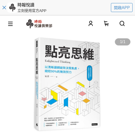
時報悅讀
開啟APP
立刻使用官方APP
0
1
/
1