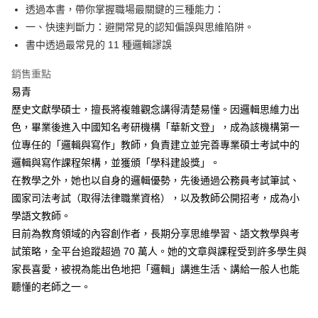
透過本書，帶你掌握職場最關鍵的三種能力：
一、快速判斷力：避開常見的認知偏誤與思維陷阱。
書中透過最常見的 11 種邏輯謬誤
銷售重點
易青
歷史文獻學碩士，擅長將複雜觀念講得清楚易懂。因邏輯思維力出
色，畢業後進入中國知名考研機構「華新文登」，成為該機構第一
位專任的「邏輯與寫作」教師，負責建立並完善專業碩士考試中的
邏輯與寫作課程架構，並獲頒「學科建設獎」。
在教學之外，她也以自身的邏輯優勢，先後通過公務員考試筆試、
國家司法考試（取得法律職業資格），以及教師公開招考，成為小
學語文教師。
目前為教育領域的內容創作者，長期分享思維學習、語文教學與考
試策略，全平台追蹤超過 70 萬人。她的文章與課程受到許多學生與
家長喜愛，被視為能出色地把「邏輯」講進生活、講給一般人也能
聽懂的老師之一。