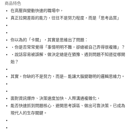
宅配
商品特色
每筆NT$100，滿NT$499(含以上)免運費
在高壓與變動快速的職場中，
真正拉開差距的能力，往往不是努力程度，而是「思考品質」
你以為的「卡關」，其實是思維出了問題：
‧你是否常常覺得「事情明明不難，卻總被自己弄得很複雜」？
‧說話容易被誤解、做決定總是在猶豫、遇到問題不知道從哪開
始？
其實，你缺的不是努力，而是-- 能讓大腦變聰明的邏輯思維力。
面對資訊爆炸、決策速度加快、人際溝通複雜化，
能否快速抓到問題核心、避開思考誤區、做出可靠決策，已成為
現代人的生存關鍵。