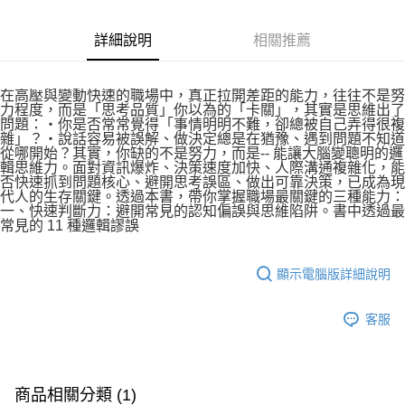
詳細說明
相關推薦
在高壓與變動快速的職場中，真正拉開差距的能力，往往不是努
力程度，而是「思考品質」你以為的「卡關」，其實是思維出了
問題：‧你是否常常覺得「事情明明不難，卻總被自己弄得很複
雜」？‧說話容易被誤解、做決定總是在猶豫、遇到問題不知道
從哪開始？其實，你缺的不是努力，而是-- 能讓大腦變聰明的邏
輯思維力。面對資訊爆炸、決策速度加快、人際溝通複雜化，能
否快速抓到問題核心、避開思考誤區、做出可靠決策，已成為現
代人的生存關鍵。透過本書，帶你掌握職場最關鍵的三種能力：
一、快速判斷力：避開常見的認知偏誤與思維陷阱。書中透過最
常見的 11 種邏輯謬誤
顯示電腦版詳細說明
客服
商品相關分類 (1)