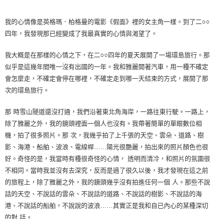
我的心情像是英格瑪．柏格曼的電影《假面》裡的女主角一樣。到了二○○
四年，我發現那已經變成了我最真實的心情與渴望了。
我大概是在那樣的心情之下，在二○○四年的夏天展開了一場環島旅行。那
似乎是這幾年間唯一沒有出國的一年。我和雅麗開著汽車，用一種不確定
會怎麼走，不確定會停在哪裡，不確定走到哪一天結束的方式，展開了那
次的環島旅行。
那 時雪山隧道還沒打通，我們沿著東北角海岸，一路往東行駛。一路上，
除了雅麗之外，我的鏡頭裡面一個人也沒有。我帶著簡單的單眼數位相
機，拍了很多照片。那 次，我幾乎拍了上千張的天空、雲朵、道路、樹
影、海港、船舶、波浪、電線桿……陽光很艷麗，拍出來的照片顏色也很
好。奇怪的是，我當時有種很奇怪的心情， 透明而清冷，和照片的氛圍很
不相同。當時我並沒有去深究，反而是過了很久以後，我才發現在這之前
的旅程上，除了雅麗之外，我的鏡頭幾乎沒有拍進任何一個 人。那些不說
話的天空、不說話的雲朵、不說話的道路、不說話的樹影、不說話的海
港、不說話的船舶，不說說的波浪……其實正是我和自已內心的某種深切
的對 話。