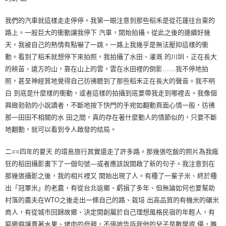
我們的汽車就這樣走走停停。我第一眼注意到那些稻禾是從花蓮往台東的
路上。一股巨大的衝動讓我停下 汽車，開始拍攝。從此之後的連續好幾
天，我被自己的熱情有點嚇了一跳。一路上我幾乎是無法壓抑這樣的衝
動。看到了稻禾就想停下來拍照，我拍攝了水田、灌溉 的川圳、正在長大
的秧苗、遠方的山，靠在山上的雲，雲在水田裡的倒影……我不停地拍
照，甚至神經質地覺得自己彷彿聽到了那些稻禾正在長大的聲音。我不明
白 到底是什麼樣的衝動，或者這樣的拍攝到底要帶我走到哪裡去。我像個
興緻勃勃的小說讀者，不斷地按下快門的手宛如翻動頁面心情一般，彷彿
那一田田不相關的水 田之間，真的存在著什麼動人的情節似的，只要不斷
地翻動，就可以看到令人啟發的結局。
二○○四年的夏天 的環島旅行其實還走了許多路。那幾張吃飯的照片為我瘋
狂的稻田攝影畫下了一個句號-─或者應該說開啟了新的句子。我注意到在
那幾張攝影之後，我的相片裡又 開始出現了人。有種了一輩子米、終於種
出「冠軍米」的老農，有從台北返鄉、虧損了多年、但無論如何也要幫助
村落的農夫在WTO之後走出一條自己的路、栽培 出高品質的有機米的碾米
商人，有從城市回歸故鄉、決定開創屬於自己理想風格民宿的年輕人，有
窮鄉僻壤賣著水果、烤肉的母親，不停地告訴我他的兒子是數學資 優，雖