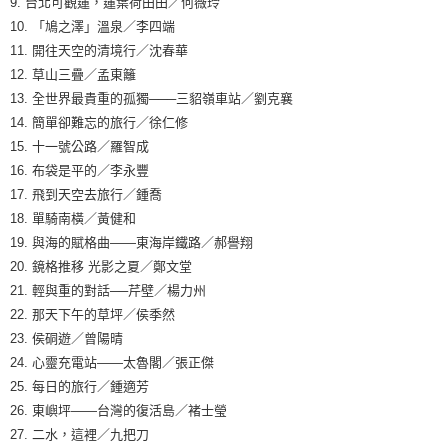
9. 台北可觀蓮，蓮葉荷田田／何薇玲
10. 「鳩之澤」溫泉／李四端
11. 開往天空的清境行／沈春華
12. 草山三疊／孟東籬
13. 全世界最貴重的孤獨───三貂嶺車站／劉克襄
14. 簡單卻難忘的旅行／徐仁修
15. 十一號公路／羅智成
16. 布袋是平的／李永豐
17. 飛到天空去旅行／鍾喬
18. 單騎南橫／黃健和
19. 與海的賦格曲——東海岸鐵路／郝譽翔
20. 鏡格推移 光影之夏／鄭文堂
21. 輕與重的對話──芹壁／楊力州
22. 那天下午的草坪／侯季然
23. 侯硐遊／曾陽晴
24. 心靈充電站——太魯閣／張正傑
25. 每日的旅行／鍾適芳
26. 東嶼坪——台灣的復活島／褚士瑩
27. 二水，這裡／九把刀