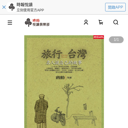
時報悅讀
開啟APP
立刻使用官方APP
0
1
/
1