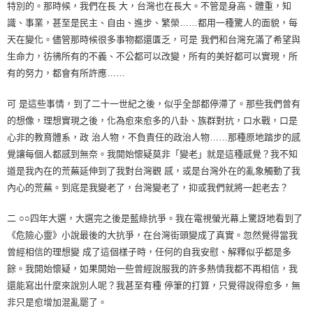
特別的。那時候，我們在長 大，台灣也在長大。不管是身高、體重，知
識、事業，甚至是民主、自由、進步、繁榮……都用一種驚人的面貌，每
天在變化。儘管那時候很多事物都還匱乏，可是 我們和台灣充滿了希望與
生命力，彷彿所有的不義、不公都可以改變，所有的美好都可以實現，所
有的努力，都會有所許應……
可 是這些事情，到了二十一世紀之後，似乎全部都停滯了。那些我們曾有
的想像，理想實現之後，化為愈來愈多的八卦、族群對抗，口水戰，口是
心非的教育體系，政 治人物，不負責任的政治人物……那種原地踏步的感
覺讓每個人都感到無奈。我開始懷疑莫非「變老」就是這種感覺？我不知
道是我內在的荒蕪延伸到了我對台灣觀 感，或是台灣外在的亂象觸動了我
內心的荒蕪。到底是我變老了，台灣變老了，抑或我們就將一起老去？
二 ○○四年大選，大選完之後是藍綠抗爭。我在電視螢光幕上驚訝地看到了
《危險心靈》小說最後的大抗爭，在台灣街頭變成了真實。忽然覺得當我
曾經相信的理想變 成了這個樣子時，任何的自我安慰、解釋似乎都是多
餘。我開始懷疑，如果開始一些曾經說服我的許多熱情我都不再相信，我
還能寫出什麼來說別人呢？我甚至有種 停筆的打算，只覺得說得愈多，無
非只是愈增加混亂罷了。