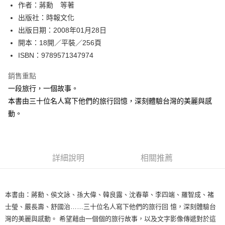
作者：蔣勳 等著
付款後全家取貨
出版社：時報文化
每筆NT$60，滿NT$499(含以上)免運費
出版日期：2008年01月28日
付款後7-11取貨
開本：18開／平裝／256頁
每筆NT$60，滿NT$499(含以上)免運費
ISBN：9789571347974
宅配
銷售重點
每筆NT$100，滿NT$499(含以上)免運費
一段旅行，一個故事。
本書由三十位名人寫下他們的旅行回憶，深刻體驗台灣的美麗與感
動。
詳細說明
相關推薦
本書由：蔣勳、侯文詠、孫大偉、韓良露、沈春華、李四端、羅智成、褚
士瑩、嚴長壽、舒國治……三十位名人寫下他們的旅行回 憶，深刻體驗台
灣的美麗與感動。 希望藉由一個個的旅行故事，以及文字影像傳遞對於這