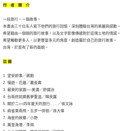
作 者 簡 介
一段旅行，一個故事。
本書由三十位名人寫下他們的旅行回憶，深刻體驗台灣的美麗與感動。
希望藉由一個個的旅行故事，以及文字影像傳遞對於這塊土地的情感。
希望觸動更多人，以更豐富多元的角度，創造屬於自己的旅行故事。
台灣，於是有了新的面貌。
目 錄
1. 望安即事／蔣勳
2. 慢遊，花蓮／嚴長壽
3. 最美的家園──美濃／舒國治
4. 台南府前路舊夢重溫／韓良露
5. 關於二○○四年夏天的旅行……／侯文詠
6. 麻雀東南飛，五步一徘徊／孫大偉
7. 海星的故鄉／小野
8. 萬里漁港／李崗