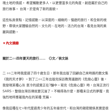
塊土地的情感。 希望觸動更多人，以更豐富多元的角度，創造屬於自己的
旅行故事。 台灣，於是有了新的面貌。
這些私房景點、記憶感動，以深度的、細緻的、慢遊的旅行，和全新的視
野，帶領大家體驗自然的、文化的、在地的、活力的台灣，看見台灣的美
麗與感動。
▼內文摘錄
關於二○○四年夏天的旅行…… ◎文／侯文詠
二 ○○二年時我度過了四十歲生日，那年我出版了回顧自己來時路的散文集
《我的天才夢》。到了二○○三年出版完採訪教育議題的《危險心靈》後，
我發現某種心灰 意冷的感覺正在?釀中。寫完《危險心靈》時，台灣正流行
SARS，整個台灣彷彿就要沉淪了。不曉得為什麼，那種末日式的夢魘，竟
強烈地呼應著我內在的某種 荒蕪。
像我這種在七○年代度過青少年的五年級世代，和台灣的親密關係其實是很