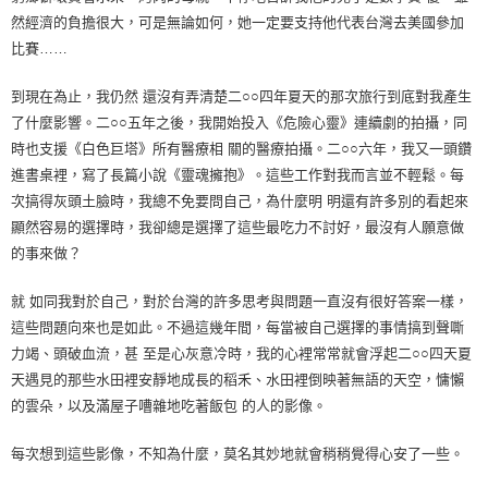
然經濟的負擔很大，可是無論如何，她一定要支持他代表台灣去美國參加
比賽……
到現在為止，我仍然 還沒有弄清楚二○○四年夏天的那次旅行到底對我產生
了什麼影響。二○○五年之後，我開始投入《危險心靈》連續劇的拍攝，同
時也支援《白色巨塔》所有醫療相 關的醫療拍攝。二○○六年，我又一頭鑽
進書桌裡，寫了長篇小說《靈魂擁抱》。這些工作對我而言並不輕鬆。每
次搞得灰頭土臉時，我總不免要問自己，為什麼明 明還有許多別的看起來
顯然容易的選擇時，我卻總是選擇了這些最吃力不討好，最沒有人願意做
的事來做？
就 如同我對於自己，對於台灣的許多思考與問題一直沒有很好答案一樣，
這些問題向來也是如此。不過這幾年間，每當被自己選擇的事情搞到聲嘶
力竭、頭破血流，甚 至是心灰意冷時，我的心裡常常就會浮起二○○四天夏
天遇見的那些水田裡安靜地成長的稻禾、水田裡倒映著無語的天空，慵懶
的雲朵，以及滿屋子嘈雜地吃著飯包 的人的影像。
每次想到這些影像，不知為什麼，莫名其妙地就會稍稍覺得心安了一些。