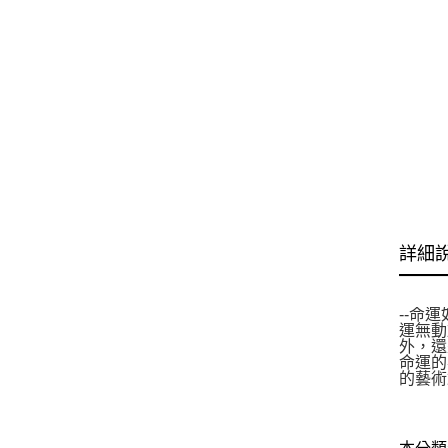
詳細
--命
運無動
外，還
命運的
的藝術