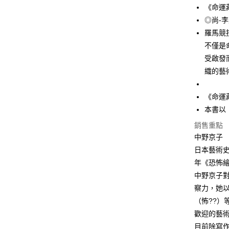
《命運
◎尚-
羅馬競
不僅是
受啟發
織的藝
《命運
本書以
銷售重點
中野京子
日本藝術
年《恐怖繪
中野京子
察力，她
（怖??
歡迎的藝
目前除寫