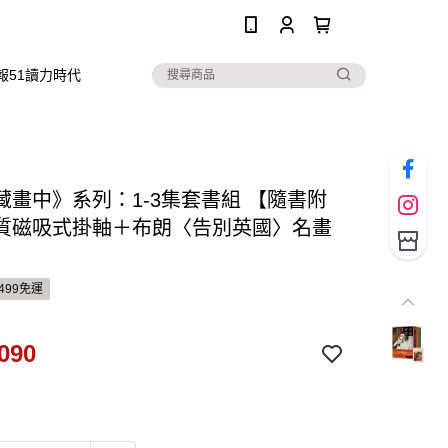
0
報51讀力時代
藏畫中》系列：1-3集套書組 【隨書附
質磁吸式掛軸＋布朗〈告別英國〉名畫
499免運
090