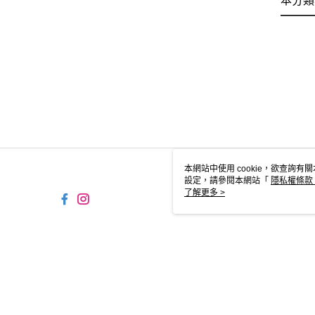
本分類
本網站中使用 cookie，欲查詢有關
設定，請參閱本網站「
隱私權條款
使用 cookie。
了解更多 >
TW-MWG1-61-214 Web
© 2026 by 時報文化出版企業股份有限公司