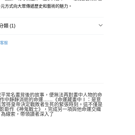
多元方式向大眾傳遞歷史和藝術的魅力。
類 (1)
｜全站商品
客服
看似平常名畫背後的故事，便無法再對畫中人物的命
作中靜靜消逝的命運……《命運藏畫中Ⅰ：是意
者等待皇帝決定戰敗者生死的緊張時刻。這不僅是
影鉅作《神鬼戰士》，完成另一項與他命運交織
」為線索，帶領讀者深入了