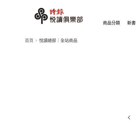
商品分類
新書
首頁
悅讀總部｜全站商品