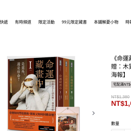
快遞
有時頻道
限定活動
99元限定藏書
本鋪解憂小物
時
《命運
贈：木
海報】
宅配滿NT$
NT$1,380
NT$1,
數量