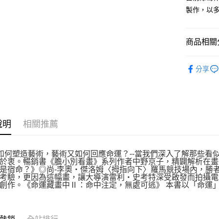
製作，以
商品相關分
悅讀總部
分享
說明
相關推薦
運如何塑造藝術，藝術又如何回應命運？--當我們深入了解那些
於衷。暢銷書《膽小別看畫》系列作者中野京子，精闢解析在畫
是宿命？》◎尚-李奧‧傑洛姆〈拇指向下〉羅馬競技場內，勝
考驗，更因為這幅畫，讓大導演雷利‧史考特深受啟發而拍攝電
創作。《命運藏畫中Ⅱ：命中注定，無處可逃》 本書以「命運