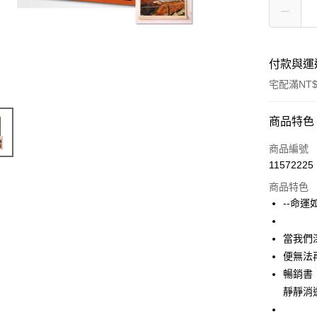
付款與運
宅配滿NT$
付款方式
商品特色
信用卡一
商品編號
11572225
商品特色
運送方式
--命
宅配
每筆NT$1
當我們
便無法
暢銷書
靜靜消