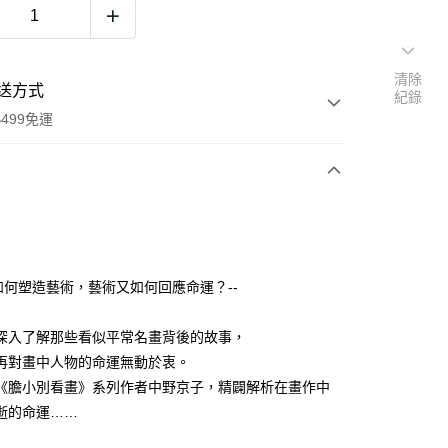
清除
送方式
紀錄
499免運
次付款
運如何塑造藝術，藝術又如何回應命運？--
00，滿NT$499(含以上)免運費
深入了解那些看似平常名畫背後的故事，
再對畫中人物的命運無動於衷。
《膽小別看畫》系列作者中野京子，精闢解析在畫作中
逝的命運……