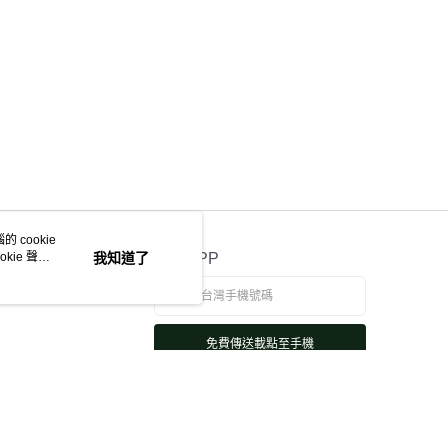
 cookie
kie 聲明
我知道了
官方APP
免費傳送載點至手機
若接到可疑電話，請洽詢165反詐騙專線
本站最佳瀏覽環境請使用 Google Chrome、Firefox 或 Edge 以上版本