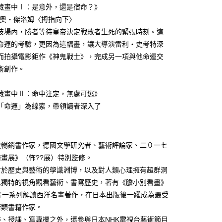
藏畫中Ⅰ：是意外，還是宿命？》
李奧‧傑洛姆〈拇指向下〉
技場內，勝者等待皇帝決定戰敗者生死的緊張時刻。這
命運的考驗，更因為這幅畫，讓大導演雷利‧史考特深
而拍攝電影鉅作《神鬼戰士》，完成另一項與他命運交
術創作。
藏畫中Ⅱ：命中注定，無處可逃》
「命運」為線索，帶領讀者深入了
史暢銷書作家，德國文學研究者、藝術評論家、二０一七
畫展》（怖??展）特別監修。
對於歷史與藝術的學識淵博，以及對人類心理擁有超群洞
以獨特的視角觀看藝術、書寫歷史，著有《膽小別看畫》
）等一系列解讀西洋名畫著作，在日本出版後一躍成為最受
術類書籍作家。
作、授課、寫專欄之外，還參與日本NHK電視台藝術節目