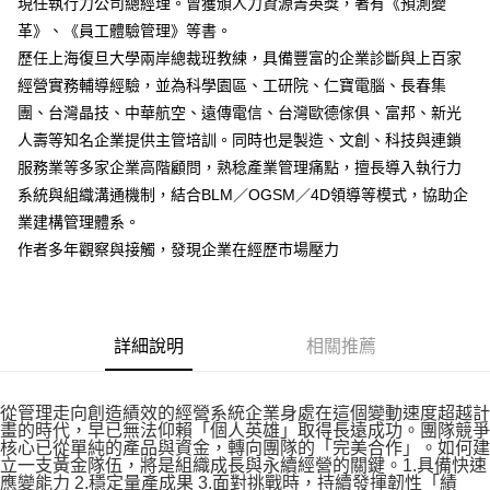
現任執行力公司總經理。曾獲頒人力資源菁英獎，著有《預測變
革》、《員工體驗管理》等書。
歷任上海復旦大學兩岸總裁班教練，具備豐富的企業診斷與上百家
經營實務輔導經驗，並為科學園區、工研院、仁寶電腦、長春集
團、台灣晶技、中華航空、遠傳電信、台灣歐德傢俱、富邦、新光
人壽等知名企業提供主管培訓。同時也是製造、文創、科技與連鎖
服務業等多家企業高階顧問，熟稔產業管理痛點，擅長導入執行力
系統與組織溝通機制，結合BLM／OGSM／4D領導等模式，協助企
業建構管理體系。
作者多年觀察與接觸，發現企業在經歷市場壓力
詳細說明
相關推薦
從管理走向創造績效的經營系統企業身處在這個變動速度超越計
畫的時代，早已無法仰賴「個人英雄」取得長遠成功。團隊競爭
核心已從單純的產品與資金，轉向團隊的「完美合作」。如何建
立一支黃金隊伍，將是組織成長與永續經營的關鍵。1.具備快速
應變能力 2.穩定量產成果 3.面對挑戰時，持續發揮韌性「績