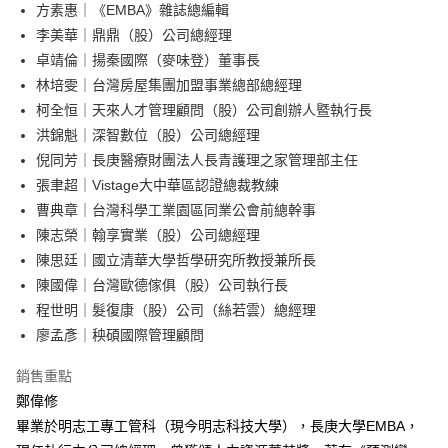
每筆NT$100，滿NT$499(含以上)免運費
方素惠｜《EMBA》雜誌總編輯
李美華｜鼎鼎（股）公司總經理
卓靖倫｜揚秦國際（麥味登）董事長
林培雯｜台灣房屋集團加盟事業總部總經理
柯全恒｜天來人才管理顧問（股）公司創辦人暨執行長
洪錦魁｜深智數位（股）公司總經理
倪同芳｜長庚醫療財團法人長青護理之家管理部主任
張聿超｜Vistage大中華區認證總裁教練
曹典章｜台灣科學工業園區同業公會前總幹事
陳志榮｜翰享實業（股）公司總經理
陳思廷｜國立清華大學哲學研究所教授兼所長
陳國偉｜台灣歐德傢俱（股）公司執行長
程世明｜髮復康（股）公司（絲若雲）總經理
廖孟彥｜秧碩國際管理顧問
銷售重點
鄭偉修
畢業於明志工專工管科（現今明志科技大學），長庚大學EMBA，