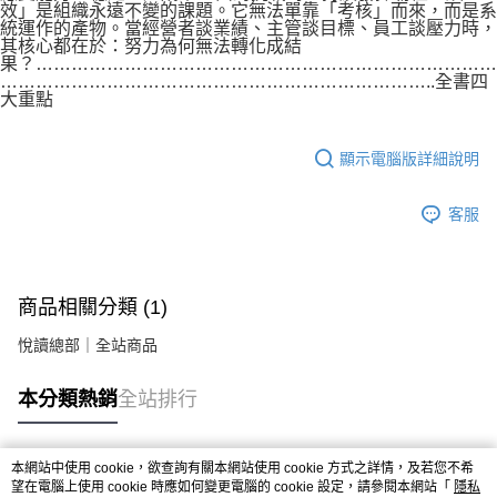
效」是組織永遠不變的課題。它無法單靠「考核」而來，而是系
統運作的產物。當經營者談業績、主管談目標、員工談壓力時，
其核心都在於：努力為何無法轉化成結
果？……………………………………………………………………
………………………………………………………………..全書四
大重點
顯示電腦版詳細說明
客服
商品相關分類 (1)
悅讀總部｜全站商品
本分類熱銷
全站排行
本網站中使用 cookie，欲查詢有關本網站使用 cookie 方式之詳情，及若您不希
熱門標籤
望在電腦上使用 cookie 時應如何變更電腦的 cookie 設定，請參閱本網站「
隱私