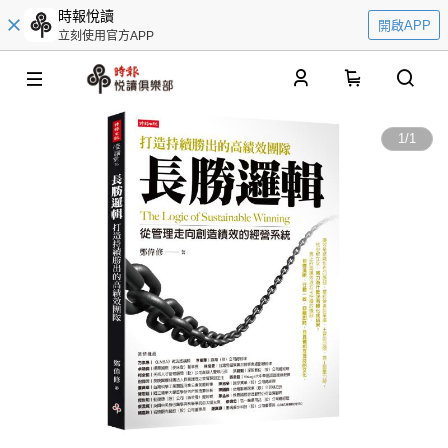
時報悅讀
開啟APP
立刻使用官方APP
0
1
/
1