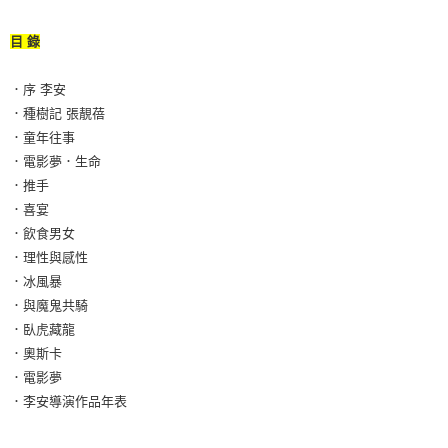
目 錄
．序 李安
．種樹記 張靚蓓
．童年往事
．電影夢．生命
．推手
．喜宴
．飲食男女
．理性與感性
．冰風暴
．與魔鬼共騎
．臥虎藏龍
．奧斯卡
．電影夢
．李安導演作品年表