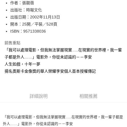
作者：張靚蓓
付款後全家取貨
出版社：時報文化
每筆NT$60，滿NT$499(含以上)免運費
出版日期：2002年11月13日
付款後7-11取貨
開本：25開／平裝／528頁
每筆NT$60，滿NT$499(含以上)免運費
ISBN：9571338036
宅配
銷售重點
每筆NT$100，滿NT$499(含以上)免運費
「我可以處理電影，但我無法掌握現實…..在現實的世界裡，我一輩
子都是外人……」電影外，你從未認識的－－李安
人生如戲，十年一夢
揚名奧斯卡金像獎的華人榮耀李安個人首本授權傳記
詳細說明
相關推薦
「我可以處理電影，但我無法掌握現實…..在現實的世界裡，我一輩子都是
外人……」電影外，你從未認識的－－李安