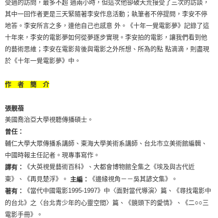
受過的訪問，最多不超 過兩小時，但這次他卻破天荒接受了三次的訪談，
其中一回作者更是三天緊隨著李安作息活動；執筆者不停提問，李安不停
地答。李安所言之多，連他自己也感意 外。《十年一覺電影夢》記錄了這
十年來，李安的電影夢如何從夢逐步實現。李安拍的電影，讓我們看到他
的藝術思維；李安在電影背後與電影之外所想、所為的點 點滴滴，則盡現
於《十年一覺電影夢》中。
作 者 簡 介
張靚蓓
美國喬治亞大學視聽傳播碩士。
曾任：
輔仁大學大眾傳播系講師、東海大學美術系講師、台北市立美術館編輯、
中國時報主任記者。現專事寫作。
《大英視覺藝術百科》、大都會博物館全集之《埃及與古代近
譯有：
東》、《再見楚浮》。
《邊緣視角－－吳其諺文集》。
主編：
《當代中國電影1995-1997》中〈面對當代導演〉篇、《尋找電影中
著有：
的台北》之〈台北青少年的心靈空間〉篇、《鏡頭下的愛情》、《二○○三
電影手冊》。