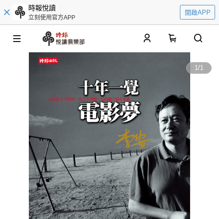
時報悅讀
開啟APP
立刻使用官方APP
0
1
/
1