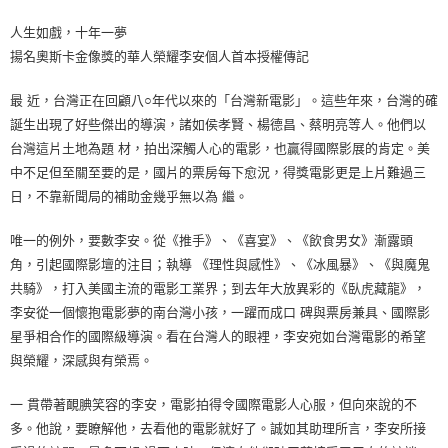
人生如戲，十年一夢
揚名奧斯卡金像獎的華人榮耀李安個人首本授權傳記
最 近，台灣正在回顧八○年代以來的「台灣新電影」。這些年來，台灣的確
誕生出現了好些傑出的導演，諸如侯孝賢、楊德昌、蔡明亮等人。他們以
台灣這片土地為題 材，拍出深觸人心的電影，也贏得國際影展的肯定。美
中不足但至關至要的是，國片的票房每下愈況，得獎電影更是上片難過三
日，不靠新聞局的補助金幾乎無以為 繼。
唯一的例外，要數李安。從《推手》、《喜宴》、《飲食男女》漸露頭
角，引起國際影壇的注目；執導 《理性與感性》、《冰風暴》、《與魔鬼
共騎》，打入美國主流的電影工業界；到去年大放異彩的《臥虎藏龍》，
李安從一個懷抱電影夢的南台灣小孩，一躍而成口 碑與票房兼具、國際影
星爭相合作的國際級導演。看在台灣人的眼裡，李安宛如台灣電影的希望
與榮耀，深感與有榮焉。
一 貫帶著靦腆笑容的李安，電影拍得令國際電影人心服，但向來說的不
多。他說，要瞭解他，去看他的電影就好了。誠如其助理所言，李安所接