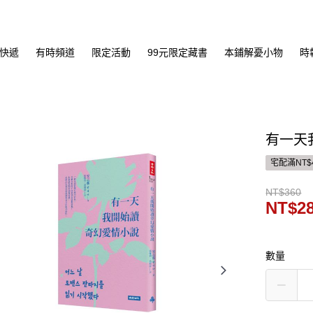
快遞
有時頻道
限定活動
99元限定藏書
本鋪解憂小物
時
有一天
宅配滿NT$
NT$360
NT$2
數量