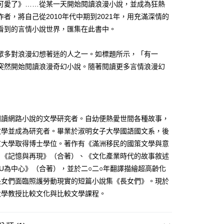
可愛了》……從某一天開始閱讀浪漫小說，並成為狂熱
作者，將自己從2010年代中期到2021年，用充滿深情的
看到的言情小說世界，匯集在此書中。
眾多對浪漫幻想著迷的人之一。如標題所示，「有一
突然開始閱讀浪漫奇幻小說。隨著閱讀更多言情浪漫幻
閱讀網路小說的文學研究者。自幼便熱愛世間各種故事，
文學並成為研究者。畢業於淑明女子大學國語國文系，後
京大學取得博士學位。著作有《滿洲移民的國策文學與意
、《記憶與再現》（合著）、《文化產業時代的故事敘述
MU為中心》（合著），並於二○二○年翻譯描繪超高齡化
長女們面臨照護勞動現實的短篇小說集《長女們》。現於
大學教授比較文化與比較文學課程。