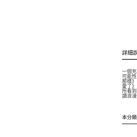
詳細
一個充
可能性
那樣》
愛了》
所看到
讀浪漫
本分類