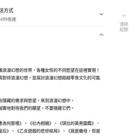
送方式
499免運
清除
紀錄
次付款
滿浪漫幻想的世界，各種女性的不同慾望在這裡實現！
真對待浪漫幻想，並探討浪漫幻想超越零食文化的可能
00，滿NT$499(含以上)免運費
有隱藏的需求與慾望，來到浪漫幻想中，
誠實地對待我們的願望，不要隱藏它們。
書為何那樣》、《社內相親》、《琪拉的美男圖鑑》、
皇后》、《乙女遊戲的悲慘結局》、《我是繼母，但是