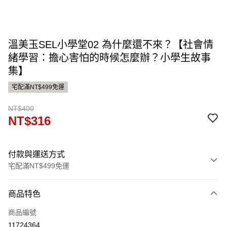
溫美玉SEL小學堂02 為什麼還不來？【社會情
緒學習：擔心害怕的時候怎麼辦？小學生故事
集】
宅配滿NT$499免運
NT$400
NT$316
付款與運送方式
宅配滿NT$499免運
付款方式
商品特色
信用卡一次付款
商品編號
運送方式
11724364