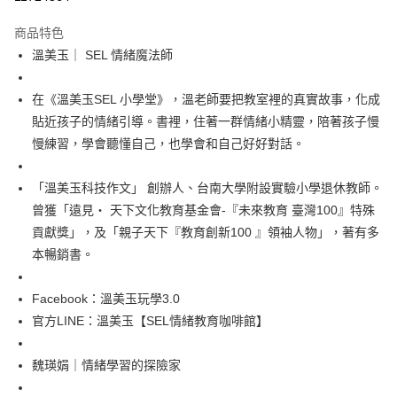
宅配
商品特色
每筆NT$100，滿NT$499(含以上)免運費
溫美玉｜ SEL 情緒魔法師
在《溫美玉SEL 小學堂》，溫老師要把教室裡的真實故事，化成
貼近孩子的情緒引導。書裡，住著一群情緒小精靈，陪著孩子慢
慢練習，學會聽懂自己，也學會和自己好好對話。
「溫美玉科技作文」 創辦人、台南大學附設實驗小學退休教師。
曾獲「遠見‧ 天下文化教育基金會-『未來教育 臺灣100』特殊
貢獻獎」，及「親子天下『教育創新100 』領袖人物」，著有多
本暢銷書。
Facebook：溫美玉玩學3.0
官方LINE：溫美玉【SEL情緒教育咖啡館】
魏瑛娟｜情緒學習的探險家