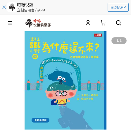
時報悅讀
開啟APP
立刻使用官方APP
0
1
/
1