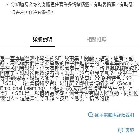
你知道嗎？你的身體裡住著許多情緒精靈，有時愛搗蛋、有時卻
很害羞。在這套書裡，
詳細說明
相關推薦
第一套專屬台灣小學生的SEL故事集！閱讀、遊玩、思考、記
錄、寫作讓我們把溫柔堅毅的種子種進孩子的心裡本集簡介：放
學在校門等媽媽，但大家都跟著家長回家了，路邊攤叔叔阿姨也
回家了，媽媽卻都還沒有來。媽媽，妳忘記我了嗎？--放學一直
等不到媽媽，媽媽去哪了？（擔憂的故事）?? 系列特色：??
「SEL」（社會情緒學習）是什麼？即社會情緒學習（Social
Emotional Learning），根據《教育部社會情緒學習中長程計
畫》，SEL是「以情緒為基礎，涵蓋學習有關人際互動、同理關
懷他人、道德責任等知識、技巧、態度、信念的教
顯示電腦版詳細說明
客服