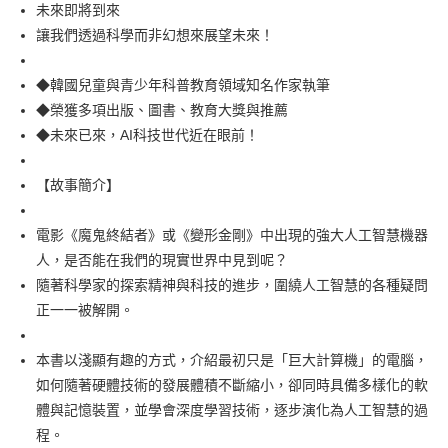
每筆NT$100，滿NT$499(含以上)免運費
未來即將到來
讓我們透過科學而非幻想來展望未來！
◆韓國兒童與青少年科普教育領域知名作家執筆
◆榮獲多項出版、圖書、教育大獎與推薦
◆未來已來，AI科技世代近在眼前！
【故事簡介】
電影《魔鬼終結者》或《變形金剛》中出現的強大人工智慧機器
人，是否能在我們的現實世界中見到呢？
隨著科學家的探索精神與科技的進步，圍繞人工智慧的各種疑問
正一一被解開。
本書以淺顯有趣的方式，介紹最初只是「巨大計算機」的電腦，
如何隨著硬體技術的發展體積不斷縮小，卻同時具備多樣化的軟
體與記憶裝置，並學會深度學習技術，逐步演化為人工智慧的過
程。