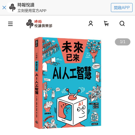
時報悅讀
開啟APP
立刻使用官方APP
0
1
/
1