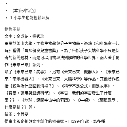
【本系列特色】
1.小學生也能輕鬆理解
銷售重點
文字：金成花、權秀珍
畢業於釜山大學，主修生物學與分子生物學。憑藉《和科學家一起
玩》獲得「昌熙優良兒童書獎」。為了告訴孩子尖端科學不只是新
奇的新聞題材，而是可以用物理法則解釋的科學世界，兩人著手創
作《未來已來》系列。
除了《未來已來：病毒》，另有《未來已來：機器人》、《未來已
來：奈米機器人》、《未來已來：大腦科學》等作品。其他著作包
括《鯨魚為什麼回到海裡？》、《科學不是公式，而是故事》、
《費曼，請用笑聲講科學》、《宇宙：我們的宇宙發生了什麼
事？》、《地球：遼闊宇宙中的奇蹟》、《牛頓》、《簡單數學：
什麼是點？》等。
繪圖：李哲旻
從事出版企劃與文字創作的插畫家。自1994年起，為多種