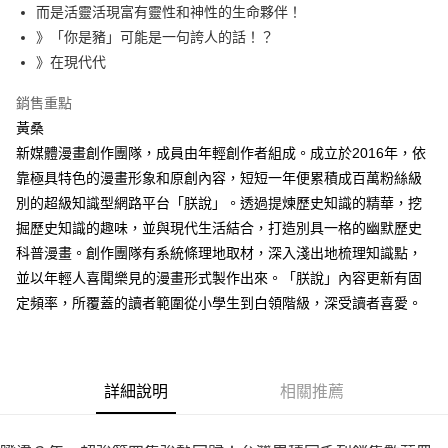
而是活靈活現富有靈性和神性的生命夥伴！
》「你是豬」可能是一句誇人的話！？
》在現代代
銷售重點
黃桑
新媒體漫畫創作團隊，成員由年輕創作者組成。成立於2016年，依
靠極具特色的漫畫形象和原創內容，短短一年便累積成百萬粉絲級
別的超級知識型網路平台「朕說」。透過提煉歷史知識的精華，挖
掘歷史知識的趣味，並與現代生活結合，打造別具一格的幽默歷史
科普漫畫。創作團隊有系統條理地取材，深入淺出地梳理知識點，
並以年輕人喜聞樂見的漫畫形式製作出來。「朕說」內容更新有固
定頻率，所覆蓋的讀者範圍從小學生到白領階級，深受讀者喜愛。
詳細說明
相關推薦