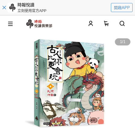
時報悅讀
開啟APP
立刻使用官方APP
0
1
/
1