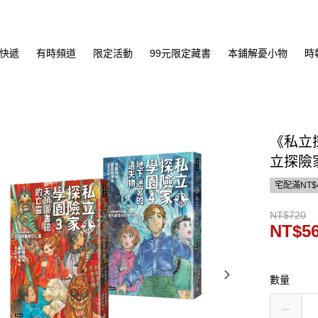
快遞
有時頻道
限定活動
99元限定藏書
本鋪解憂小物
時
《私立
立探險
宅配滿NT$
NT$720
NT$5
數量