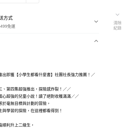
送方式
清除
499免運
紀錄
次付款
推出即獲【小學生都看什麼書】社團社長強力推薦！／
00，滿NT$499(含以上)免運費
三、第四集超強推出，探險感炸裂！／／
圖心超強的兒童小說！讀了絕對收穫滿滿／／
等於毫無目標與計劃的冒險，
生與學習的探險，在這裡都看得到！
倫順利升上二級生，