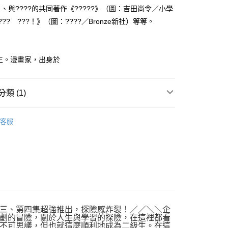
、與????的共同著作《?????》（圖：吉田尚令／小學
?? ???！》（圖：????／Bronze新社）等等。
出生。漫畫家，出身於
類 (1)
｜全站商品
客服
三、第四集超強推出，探險感炸裂！／／＼＼企
劃的冒險，關於人生與學習的探險，在這裡都看
不可思議，但也就這麼順利地成為二級生。在這