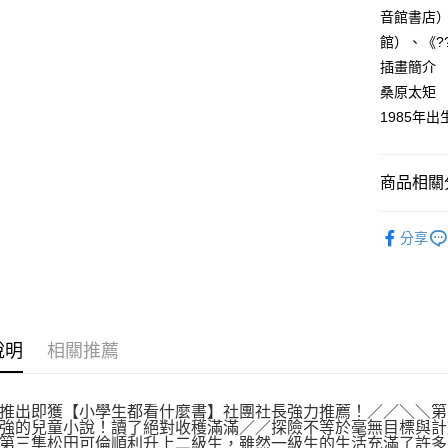
音館書店）
館）、《??
插畫簡介
桑原太矩
1985年
商品相關分
悅讀總部
分享
說明
相關推薦
推出即獲【小學生都看什麼書】社團社長強力推薦！／／＼＼第
強的兒童小說！讀了絕對收穫滿滿／／探險不等於毫無目標與計
第三集松田可倫順利升上二級生，雖然一級生的生活充滿了許多