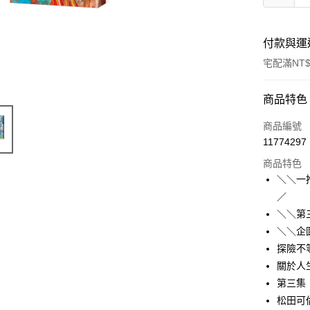
付款與運
宅配滿NT$
付款方式
商品特色
信用卡一
商品編號
11774297
商品特色
運送方式
＼＼一
宅配
／
每筆NT$1
＼＼第
＼＼企
探險不
關於人
第三集
松田可