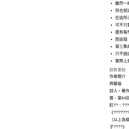
雖然一
但也就
在這所
可不只
還有每
而這個
第三集
只不過
實際上
銷售重點
作者簡介
齊藤倫
詩人。著作
獎、第64
町??、??
《??????
（以上為福
子????》