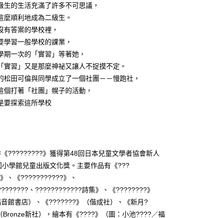
級生的生活充滿了許多不可思議，
這麼順利地成為二級生。
沒有答案的學校裡，
要學習一般學校的課業，
學期一次的「實習」等著她，
「實習」又是那麼神祕又讓人不捉摸不定。
的松田可倫與同學成立了一個社團－－慢跑社，
這個打著「社團」幌子的活動，
是要探索這所學校
《?????????》獲得第48回日本兒童文學者協會新人
回小學館兒童出版文化獎。主要作品有《???
?》、《???????????》、
????????、????????????詩集》、《????????》
音館書店）、《???????》（偕成社）、《新月?
（Bronze新社），繪本有《????》（圖：小池????／福