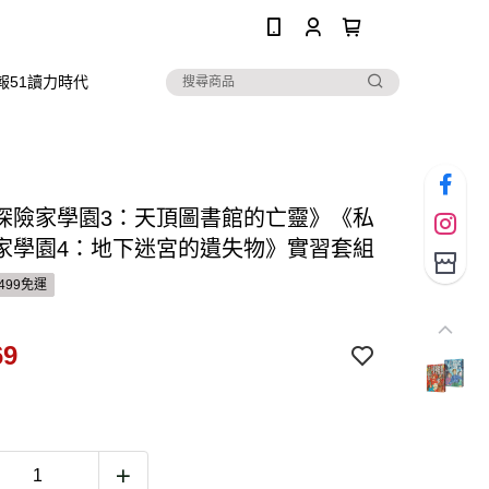
0
報51讀力時代
探險家學園3：天頂圖書館的亡靈》《私
家學園4：地下迷宮的遺失物》實習套組
499免運
69