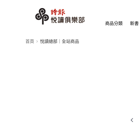
商品分類
新書
首頁
悅讀總部｜全站商品