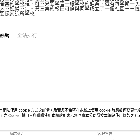
答案的學校裡，可不只要學習一般學校的課業，還有每學期一次
人不捉摸不定。第三集的松田可倫與同學成立了一個社團－－慢
要探索這所學校
熱銷
全站排行
本網站使用 cookie 方式之詳情，及若您不希望在電腦上使用 cookie 時應如何變更電腦的
」之 Cookie 聲明。您繼續使用本網站即表示您同意本公司得按本網站使用條款之 Coo
關於我們
客服資訊
品牌故事
購物說明
商店簡介
客服留言