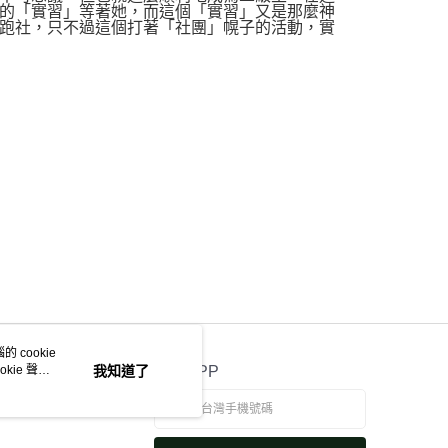
的「實習」等著她，而這個「實習」又是那麼神
跑社，只不過這個打著「社團」幌子的活動，實
 cookie
kie 聲明
我知道了
官方APP