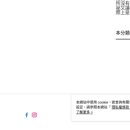
所沒有
祕又讓
際上是
本分類
本網站中使用 cookie，欲查詢有關
設定，請參閱本網站「
隱私權條款
使用 cookie。
了解更多 >