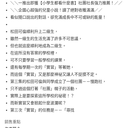
每筆NT$100，滿NT$499(含以上)免運費
＼＼一推出即獲【小學生都看什麼書】社團社長強力推薦！／／
＼＼企圖心超強的兒童小說！讀了絕對收穫滿滿／／
看似隨口說出的對話，卻充滿成長中不可或缺的能量！
松田可倫順利升上二級生，
雖然一級生的生活充滿了許多不可思議，
但也就這麼順利地成為二級生。
在這所沒有答案的學校裡，
可不只要學習一般學校的課業，
還有每學期一次的「實習」等著她，
而這個「實習」又是那麼神祕又讓人不捉摸不定。
第三集的松田可倫與同學成立了一個社團－－慢跑社，
只不過這個打著「社團」幌子的活動，
實際上是要探索這所學校的祕密！？
而新實習又會掀起什麼波瀾呢？
第三次「實習」的任務是－－「尋找
銷售重點