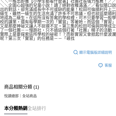
＼＼一推出即獲【小學生都看什麼書】社團社長強力推薦！／／
＼＼企圖心超強的兒童小說！讀了絕對收穫滿滿／／看似隨口說
出的對話，卻充滿成長中不可或缺的能量！松田可倫順利升上二
級生，雖然一級生的生活充滿了許多不可思議，但也就這麼順利
地成為二級生。在這所沒有答案的學校裡，可不只要學習一般學
校的課業，還有每學期一次的「實習」等著她，而這個「實習」
又是那麼神祕又讓人不捉摸不定。第三集的松田可倫與同學成立
了一個社團－－慢跑社，只不過這個打著「社團」幌子的活動，
實際上是要探索這所學校的祕密！？而新實習又會掀起什麼波瀾
呢？第三次「實習」的任務是－－「尋找
顯示電腦版詳細說明
客服
商品相關分類 (1)
悅讀總部｜全站商品
本分類熱銷
全站排行