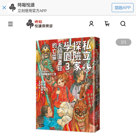
時報悅讀
開啟APP
立刻使用官方APP
0
1
/
1