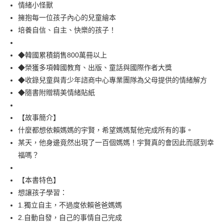
每筆NT$100，滿NT$499(含以上)免運費
情緒小怪獸
擁抱每一位孩子內心的兒童繪本
培養自信、自主、快樂的孩子！
◆韓國累積銷售800萬冊以上
◆榮獲多項韓國教育、出版、童話與國際作者大獎
◆收錄兒童與青少年諮商中心專業團隊為父母提供的情緒解方
◆隨書附贈精美情緒貼紙
【故事簡介】
什麼都想依賴媽媽的宇賢，希望媽媽幫他完成所有的事。
某天，他身邊竟然出現了一百個媽媽！宇賢真的會因此而感到幸
福嗎？
【本書特色】
想讓孩子學習：
1.獨立自主，不過度依賴爸爸媽媽
2.自動自發，自己的事情自己完成