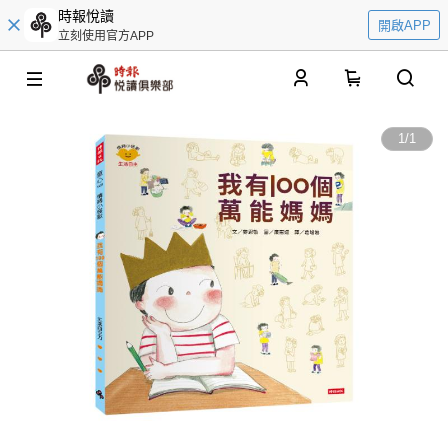
時報悅讀
開啟APP
立刻使用官方APP
0
1
/
1