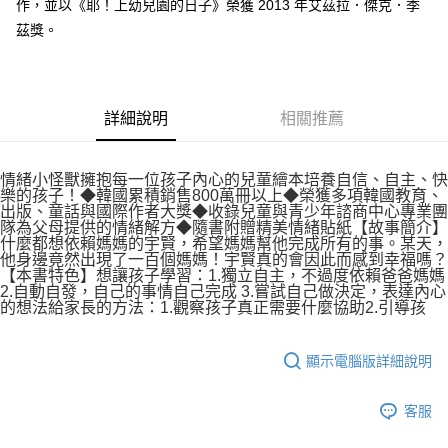
作，並以《耶！上幼兒園的日子》榮獲 2013 年艾茲拉．傑克．季
茲獎。
詳細說明
相關推薦
情緒小怪獸擁抱每一位孩子內心的兒童繪本培養自信、自主、快
樂的孩子！◆韓國累積銷售800萬冊以上◆榮獲多項韓國教育、
出版、童話與國際作者大獎◆收錄兒童與青少年諮商中心專業團
隊為父母提供的情緒解方◆隨書附贈精美情緒貼紙【故事簡介】
什麼都想依賴媽媽的宇賢，希望媽媽幫他完成所有的事。某天，
他身邊竟然出現了一百個媽媽！宇賢真的會因此而感到幸福嗎？
【本書特色】想讓孩子學習：1.獨立自主，不過度依賴爸爸媽媽
2.自動自發，自己的事情自己完成 3.嘗試自己做決定，表達內心
的想法給家長的方法：1.觀察孩子真正需要什麼協助2.引導孩
顯示電腦版詳細說明
客服