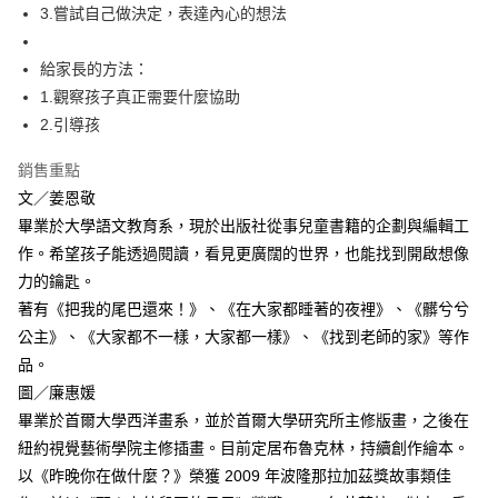
3.嘗試自己做決定，表達內心的想法
給家長的方法：
1.觀察孩子真正需要什麼協助
2.引導孩
銷售重點
文／姜恩敬
畢業於大學語文教育系，現於出版社從事兒童書籍的企劃與編輯工
作。希望孩子能透過閱讀，看見更廣闊的世界，也能找到開啟想像
力的鑰匙。
著有《把我的尾巴還來！》、《在大家都睡著的夜裡》、《髒兮兮
公主》、《大家都不一樣，大家都一樣》、《找到老師的家》等作
品。
圖／廉惠媛
畢業於首爾大學西洋畫系，並於首爾大學研究所主修版畫，之後在
紐約視覺藝術學院主修插畫。目前定居布魯克林，持續創作繪本。
以《昨晚你在做什麼？》榮獲 2009 年波隆那拉加茲獎故事類佳