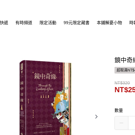
快遞
有時頻道
限定活動
99元限定藏書
本鋪解憂小物
時
鏡中奇
超取滿NT$
NT$320
NT$2
數量