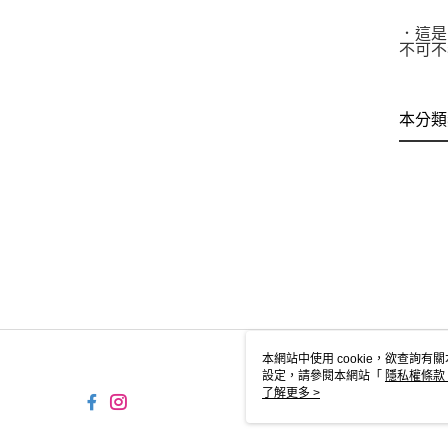
．這是
不可不
本分類
本網站中使用 cookie，欲查詢有關
設定，請參閱本網站「
隱私權條款
使用 cookie。
了解更多 >