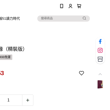
0
報51讀力時代
緣（精裝版）
499免運
53