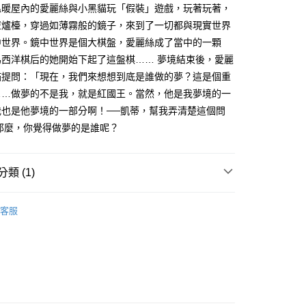
溫暖屋內的愛麗絲與小黑貓玩「假裝」遊戲，玩著玩著，
壁爐檯，穿過如薄霧般的鏡子，來到了一切都與現實世界
中世界。鏡中世界是個大棋盤，愛麗絲成了當中的一顆
為西洋棋后的她開始下起了這盤棋…… 夢境結束後，愛麗
貓提問：「現在，我們來想想到底是誰做的夢？這是個重
……做夢的不是我，就是紅國王。當然，他是我夢境的一
我也是他夢境的一部分啊！──凱蒂，幫我弄清楚這個問
那麼，你覺得做夢的是誰呢？
類 (1)
力時代
經典大師館
客服