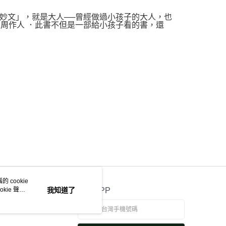
妙文」，就是大人──曾經做過小孩子的大人，也
周作人 ．此書不但是一部給小孩子看的書，還
 cookie
kie 聲明
我知道了
官方APP