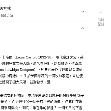
送方式
499免運
清除
紀錄
次付款
卡洛爾（Lewis Carroll, 1832-98） 現代童話之父，英
家取貨
戶曉的兒童文學大師，原名查理斯．路特維奇．道奇森
0，滿NT$499(含以上)免運費
rles Lutwidge Dodgson）。經典代表作《愛麗絲夢遊仙
《鏡中奇緣》。 生於英國柴郡的一個牧師家庭，自幼便
1取貨
上體現了極大天賦，並對數學、邏
0，滿NT$499(含以上)免運費
、哥德式彩色插圖，重現愛麗絲奇幻瘋狂的絢爛夢境 鏡子
00，滿NT$499(含以上)免運費
鏡子， 而是通往另一個奇幻世界的通道， 任我們在現
間來回穿梭。 到底，誰在誰的夢裡？ 一個冬日的下雪