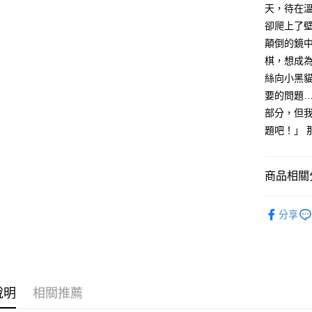
天，待在
卻爬上了
顛倒的鏡
棋，想成
絲向小黑
要的問題
部分，但
題吧！」 
商品相關分
時報51讀
分享
說明
相關推薦