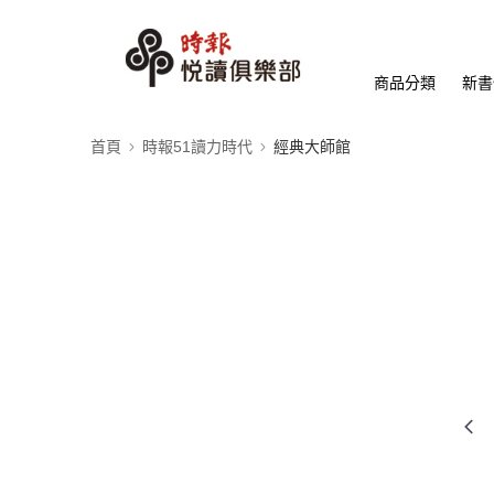
商品分類
新書
首頁
時報51讀力時代
經典大師館