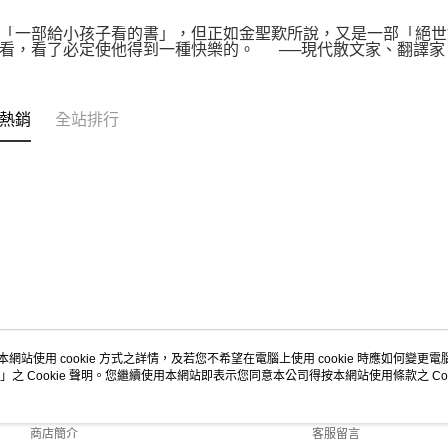
「一部給小孩子看的書」，但正如金聖歎所說，又是一部「絕世
看，看了必定使他得到一種快樂的。 ──現代散文家、翻譯家 
熱銷
全站排行
本網站使用 cookie 方式之詳情，及若您不希望在電腦上使用 cookie 時應如何變更電腦的
」之 Cookie 聲明。您繼續使用本網站即表示您同意本公司得按本網站使用條款之 Coo
關於我們
客服資訊
品牌故事
購物說明
商店簡介
客服留言