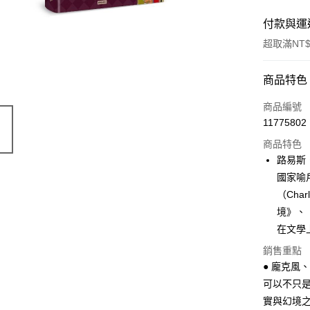
付款與運
超取滿NT$
付款方式
商品特色
信用卡一
商品編號
11775802
商品特色
運送方式
路易斯．
付款後全
國家喻
每筆NT$6
（Cha
境》、
付款後7-1
在文學
每筆NT$6
銷售重點
宅配
● 龐克風
每筆NT$1
可以不只是
實與幻境之